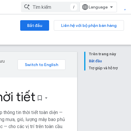
/
Bắt đầu
Liên hệ với bộ phận bán hàng
Trên trang này
 ưu
Bắt đầu
Trợ giúp và hỗ trợ
ời tiết
bookmark_border
 thông tin thời tiết toàn diện —
ng mưa, gió, lượng mây bao phủ
c — cho các vị trí trên toàn cầu.