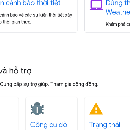
laptop_mac
n cảnh báo thời tiết
Dùng th
Weathe
ảnh báo về các sự kiện thời tiết xảy
o thời gian thực.
Khám phá cá
 và hỗ trợ
 Cung cấp sự trợ giúp. Tham gia cộng đồng.
Công cụ dò
Trạng thái