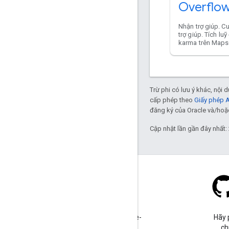
Overflo
Nhận trợ giúp. C
trợ giúp. Tích lu
karma trên Maps
Trừ phi có lưu ý khác, nội
cấp phép theo
Giấy phép 
đăng ký của Oracle và/hoặc 
Cập nhật lần gần đây nhất:
Stack Overflow
Đặt câu hỏi trong thẻ google-
Hãy 
maps.
ch