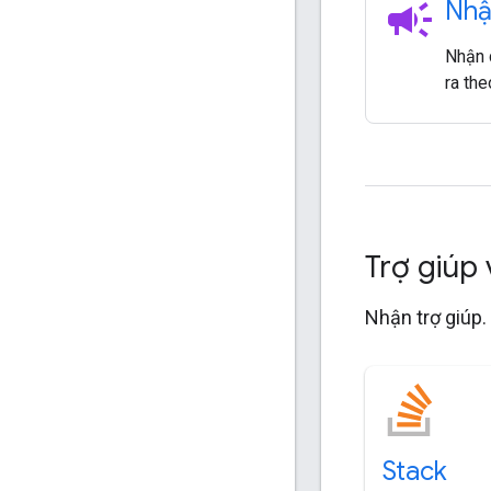
campaign
Nhậ
Nhận c
ra the
Trợ giúp
Nhận trợ giúp.
Stack