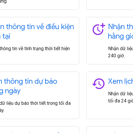
ựng.
more_time
n thông tin về điều kiện
Nhận th
 tại
hằng gi
hông tin về tình trạng thời tiết hiện
Nhận dữ liệu
240 giờ.
history
 thông tin dự báo
Xem lịc
g ngày
Nhận dữ liệu
tối đa 24 giờ
ữ liệu dự báo thời tiết trong tối đa
ày.