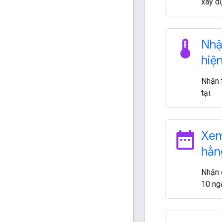
xây d
thermostat
Nhậ
hiện
Nhận t
tại.
date_range
Xem
hằn
Nhận d
10 ng