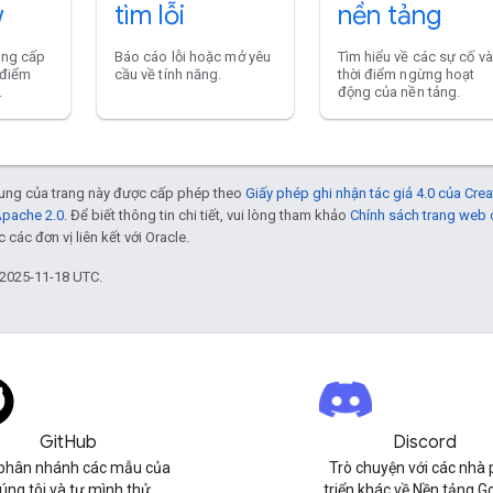
w
tìm lỗi
nền tảng
ung cấp
Báo cáo lỗi hoặc mở yêu
Tìm hiểu về các sự cố và
ỹ điểm
cầu về tính năng.
thời điểm ngừng hoạt
.
động của nền tảng.
 dung của trang này được cấp phép theo
Giấy phép ghi nhận tác giả 4.0 của Cr
Apache 2.0
. Để biết thông tin chi tiết, vui lòng tham khảo
Chính sách trang web
các đơn vị liên kết với Oracle.
 2025-11-18 UTC.
GitHub
Discord
phân nhánh các mẫu của
Trò chuyện với các nhà 
úng tôi và tự mình thử.
triển khác về Nền tảng G