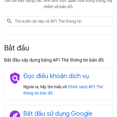
cao để xây dựng các hình ảnh trực quan hóa sống động, tùy
chỉnh về bản đồ.
Bắt đầu
Bắt đầu xây dựng bằng API Thẻ thông tin bản đồ.
policy
Đọc điều khoản dịch vụ
Ngoài ra, hãy tìm hiểu về
Chính sách API Thẻ
thông tin bản đồ
.
explore
Bắt đầu sử dụng Google