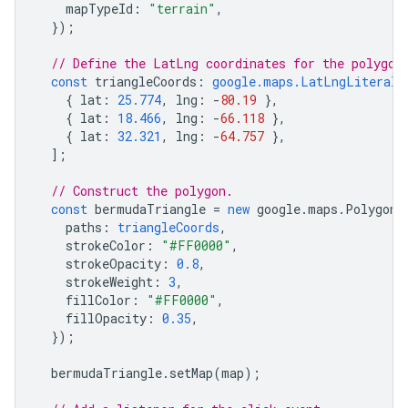
mapTypeId
:
"terrain"
,
});
// Define the LatLng coordinates for the polygon
const
triangleCoords
:
google.maps.LatLngLiteral
[
{
lat
:
25.774
,
lng
:
-
80.19
},
{
lat
:
18.466
,
lng
:
-
66.118
},
{
lat
:
32.321
,
lng
:
-
64.757
},
];
// Construct the polygon.
const
bermudaTriangle
=
new
google
.
maps
.
Polygon
(
paths
:
triangleCoords
,
strokeColor
:
"#FF0000"
,
strokeOpacity
:
0.8
,
strokeWeight
:
3
,
fillColor
:
"#FF0000"
,
fillOpacity
:
0.35
,
});
bermudaTriangle
.
setMap
(
map
);