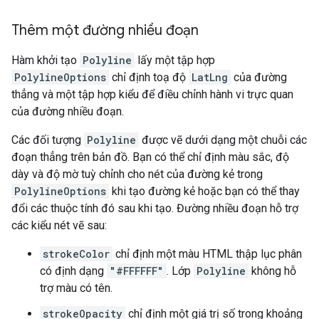
Thêm một đường nhiều đoạn
Hàm khởi tạo
Polyline
lấy một tập hợp
PolylineOptions
chỉ định toạ độ
LatLng
của đường
thẳng và một tập hợp kiểu để điều chỉnh hành vi trực quan
của đường nhiều đoạn.
Các đối tượng
Polyline
được vẽ dưới dạng một chuỗi các
đoạn thẳng trên bản đồ. Bạn có thể chỉ định màu sắc, độ
dày và độ mờ tuỳ chỉnh cho nét của đường kẻ trong
PolylineOptions
khi tạo đường kẻ hoặc bạn có thể thay
đổi các thuộc tính đó sau khi tạo. Đường nhiều đoạn hỗ trợ
các kiểu nét vẽ sau:
strokeColor
chỉ định một màu HTML thập lục phân
có định dạng
"#FFFFFF"
. Lớp
Polyline
không hỗ
trợ màu có tên.
strokeOpacity
chỉ định một giá trị số trong khoảng