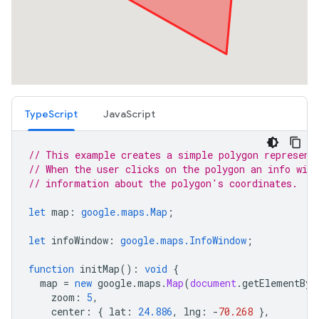
TypeScript
JavaScript
// This example creates a simple polygon represent
// When the user clicks on the polygon an info wind
// information about the polygon's coordinates.
let
map
:
google.maps.Map
;
let
infoWindow
:
google.maps.InfoWindow
;
function
initMap
()
:
void
{
map
=
new
google
.
maps
.
Map
(
document
.
getElementByI
zoom
:
5
,
center
:
{
lat
:
24.886
,
lng
:
-
70.268
},