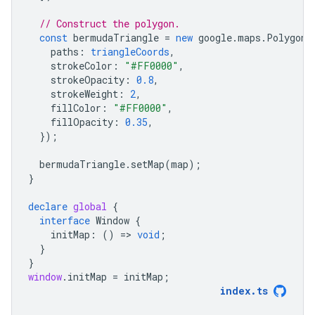
// Construct the polygon.
const
bermudaTriangle
=
new
google
.
maps
.
Polygon
(
paths
:
triangleCoords
,
strokeColor
:
"#FF0000"
,
strokeOpacity
:
0.8
,
strokeWeight
:
2
,
fillColor
:
"#FF0000"
,
fillOpacity
:
0.35
,
});
bermudaTriangle
.
setMap
(
map
);
}
declare
global
{
interface
Window
{
initMap
:
()
=
>
void
;
}
}
window
.
initMap
=
initMap
;
index
.
ts