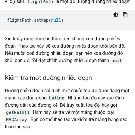
ví dụ sau,
flightPath
là một đối tượng đường nhiều đoạn:
flightPath
.
setMap
(
null
);
Xin lưu ý rằng phương thức trên không xoá đường nhiều
đoạn. Thao tác này sẽ xoá đường nhiều đoạn khỏi bản đồ.
Nếu muốn xoá đường nhiều đoạn, bạn nên xoá đường đó
khỏi bản đồ, rồi đặt chính đường nhiều đoạn thành
null
.
Kiểm tra một đường nhiều đoạn
Đường nhiều đoạn chỉ định một chuỗi toạ độ dưới dạng một
mảng các đối tượng
LatLng
. Những toạ độ này xác định
đường dẫn của đường kẻ. Để truy xuất toạ độ, hãy gọi
getPath()
. Hàm này sẽ trả về một mảng thuộc loại
MVCArray
. Bạn có thể thao tác và kiểm tra mảng bằng các
thao tác sau: