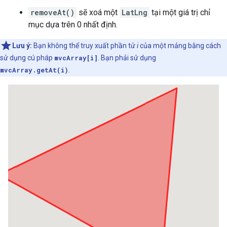
removeAt()
sẽ xoá một
LatLng
tại một giá trị chỉ
mục dựa trên 0 nhất định.
Lưu ý:
Bạn không thể truy xuất phần tử
i
của một mảng bằng cách
sử dụng cú pháp
mvcArray[i]
. Bạn phải sử dụng
mvcArray.getAt(i)
.