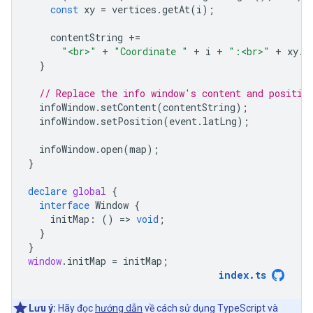
const
xy
=
vertices
.
getAt
(
i
);
contentString
+=
"<br>"
+
"Coordinate "
+
i
+
":<br>"
+
xy
.
l
}
// Replace the info window's content and positio
infoWindow
.
setContent
(
contentString
);
infoWindow
.
setPosition
(
event
.
latLng
);
infoWindow
.
open
(
map
);
}
declare
global
{
interface
Window
{
initMap
:
()
=
>
void
;
}
}
window
.
initMap
=
initMap
;
index
.
ts
Lưu ý:
Hãy đọc
hướng dẫn
về cách sử dụng TypeScript và