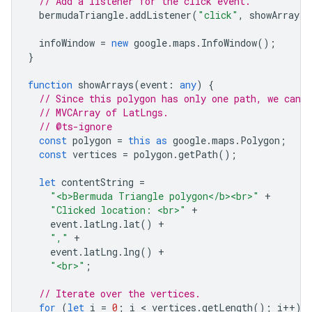
// Add a listener for the click event.
bermudaTriangle
.
addListener
(
"click"
,
showArrays
)
infoWindow
=
new
google
.
maps
.
InfoWindow
();
}
function
showArrays
(
event
:
any
)
{
// Since this polygon has only one path, we can 
// MVCArray of LatLngs.
// @ts-ignore
const
polygon
=
this
as
google
.
maps
.
Polygon
;
const
vertices
=
polygon
.
getPath
();
let
contentString
=
"<b>Bermuda Triangle polygon</b><br>"
+
"Clicked location: <br>"
+
event
.
latLng
.
lat
()
+
","
+
event
.
latLng
.
lng
()
+
"<br>"
;
// Iterate over the vertices.
for
(
let
i
=
0
;
i
 < 
vertices
.
getLength
();
i
++
)