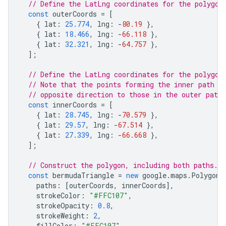
// Define the LatLng coordinates for the polygon
const
outerCoords
=
[
{
lat
:
25.774
,
lng
:
-
80.19
},
{
lat
:
18.466
,
lng
:
-
66.118
},
{
lat
:
32.321
,
lng
:
-
64.757
},
];
// Define the LatLng coordinates for the polygon
// Note that the points forming the inner path a
// opposite direction to those in the outer path
const
innerCoords
=
[
{
lat
:
28.745
,
lng
:
-
70.579
},
{
lat
:
29.57
,
lng
:
-
67.514
},
{
lat
:
27.339
,
lng
:
-
66.668
},
];
// Construct the polygon, including both paths.
const
bermudaTriangle
=
new
google
.
maps
.
Polygon
(
paths
:
[
outerCoords
,
innerCoords
],
strokeColor
:
"#FFC107"
,
strokeOpacity
:
0.8
,
strokeWeight
:
2
,
fillColor
:
"#FFC107"
,