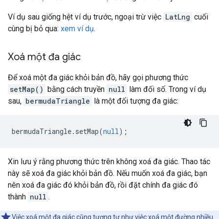
Ví dụ sau giống hệt ví dụ trước, ngoại trừ việc
LatLng
cuối
cùng bị bỏ qua:
xem ví dụ
.
Xoá một đa giác
Để xoá một đa giác khỏi bản đồ, hãy gọi phương thức
setMap()
bằng cách truyền
null
làm đối số. Trong ví dụ
sau,
bermudaTriangle
là một đối tượng đa giác:
bermudaTriangle
.
setMap
(
null
);
Xin lưu ý rằng phương thức trên không xoá đa giác. Thao tác
này sẽ xoá đa giác khỏi bản đồ. Nếu muốn xoá đa giác, bạn
nên xoá đa giác đó khỏi bản đồ, rồi đặt chính đa giác đó
thành
null
.
Việc xoá một đa giác cũng tương tự như việc xoá một đường nhiều