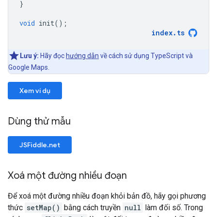
}
void
init
();
index
.
ts
Lưu ý:
Hãy đọc
hướng dẫn
về cách sử dụng TypeScript và
Google Maps.
Xem ví dụ
Dùng thử mẫu
JSFiddle.net
Xoá một đường nhiều đoạn
Để xoá một đường nhiều đoạn khỏi bản đồ, hãy gọi phương
thức
setMap()
bằng cách truyền
null
làm đối số. Trong