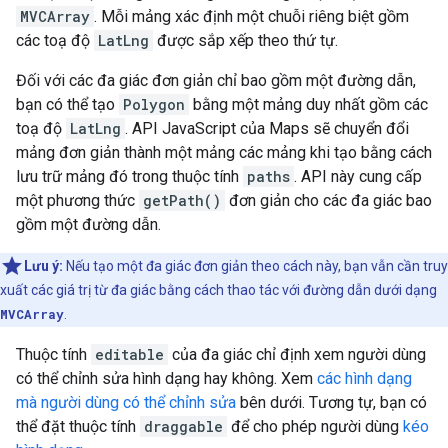
MVCArray
. Mỗi mảng xác định một chuỗi riêng biệt gồm
các toạ độ
LatLng
được sắp xếp theo thứ tự.
Đối với các đa giác đơn giản chỉ bao gồm một đường dẫn,
bạn có thể tạo
Polygon
bằng một mảng duy nhất gồm các
toạ độ
LatLng
. API JavaScript của Maps sẽ chuyển đổi
mảng đơn giản thành một mảng các mảng khi tạo bằng cách
lưu trữ mảng đó trong thuộc tính
paths
. API này cung cấp
một phương thức
getPath()
đơn giản cho các đa giác bao
gồm một đường dẫn.
Lưu ý:
Nếu tạo một đa giác đơn giản theo cách này, bạn vẫn cần truy
xuất các giá trị từ đa giác bằng cách thao tác với đường dẫn dưới dạng
MVCArray
.
Thuộc tính
editable
của đa giác chỉ định xem người dùng
có thể chỉnh sửa hình dạng hay không. Xem
các hình dạng
mà người dùng có thể chỉnh sửa
bên dưới. Tương tự, bạn có
thể đặt thuộc tính
draggable
để cho phép người dùng
kéo