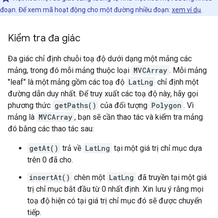
đoạn. Để xem mã hoạt động cho một đường nhiều đoạn:
xem ví dụ
.
Kiểm tra đa giác
Đa giác chỉ định chuỗi toạ độ dưới dạng một mảng các
mảng, trong đó mỗi mảng thuộc loại
MVCArray
. Mỗi mảng
"leaf" là một mảng gồm các toạ độ
LatLng
chỉ định một
đường dẫn duy nhất. Để truy xuất các toạ độ này, hãy gọi
phương thức
getPaths()
của đối tượng
Polygon
. Vì
mảng là
MVCArray
, bạn sẽ cần thao tác và kiểm tra mảng
đó bằng các thao tác sau:
getAt()
trả về
LatLng
tại một giá trị chỉ mục dựa
trên 0 đã cho.
insertAt()
chèn một
LatLng
đã truyền tại một giá
trị chỉ mục bắt đầu từ 0 nhất định. Xin lưu ý rằng mọi
toạ độ hiện có tại giá trị chỉ mục đó sẽ được chuyển
tiếp.