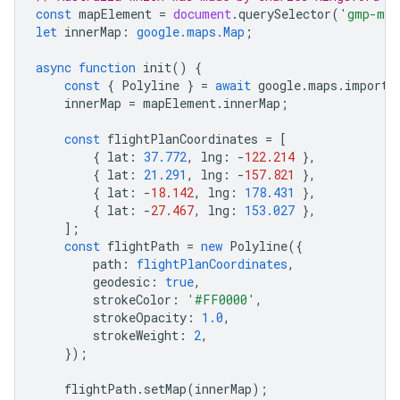
const
mapElement
=
document
.
querySelector
(
'gmp-map
let
innerMap
:
google.maps.Map
;
async
function
init
()
{
const
{
Polyline
}
=
await
google
.
maps
.
importL
innerMap
=
mapElement
.
innerMap
;
const
flightPlanCoordinates
=
[
{
lat
:
37.772
,
lng
:
-
122.214
},
{
lat
:
21.291
,
lng
:
-
157.821
},
{
lat
:
-
18.142
,
lng
:
178.431
},
{
lat
:
-
27.467
,
lng
:
153.027
},
];
const
flightPath
=
new
Polyline
({
path
:
flightPlanCoordinates
,
geodesic
:
true
,
strokeColor
:
'#FF0000'
,
strokeOpacity
:
1.0
,
strokeWeight
:
2
,
});
flightPath
.
setMap
(
innerMap
);