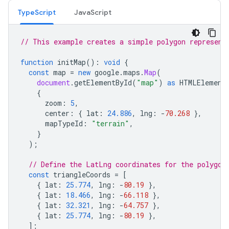
TypeScript
JavaScript
// This example creates a simple polygon represent
function
initMap
()
:
void
{
const
map
=
new
google
.
maps
.
Map
(
document
.
getElementById
(
"map"
)
as
HTMLElement
{
zoom
:
5
,
center
:
{
lat
:
24.886
,
lng
:
-
70.268
},
mapTypeId
:
"terrain"
,
}
);
// Define the LatLng coordinates for the polygon
const
triangleCoords
=
[
{
lat
:
25.774
,
lng
:
-
80.19
},
{
lat
:
18.466
,
lng
:
-
66.118
},
{
lat
:
32.321
,
lng
:
-
64.757
},
{
lat
:
25.774
,
lng
:
-
80.19
},
];