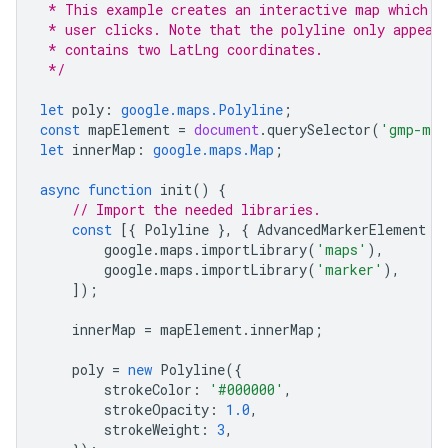
 * This example creates an interactive map which c
 * user clicks. Note that the polyline only appear
 * contains two LatLng coordinates.
 */
let
poly
:
google.maps.Polyline
;
const
mapElement
=
document
.
querySelector
(
'gmp-map
let
innerMap
:
google.maps.Map
;
async
function
init
()
{
// Import the needed libraries.
const
[{
Polyline
},
{
AdvancedMarkerElement
}
google
.
maps
.
importLibrary
(
'maps'
),
google
.
maps
.
importLibrary
(
'marker'
),
]);
innerMap
=
mapElement
.
innerMap
;
poly
=
new
Polyline
({
strokeColor
:
'#000000'
,
strokeOpacity
:
1.0
,
strokeWeight
:
3
,