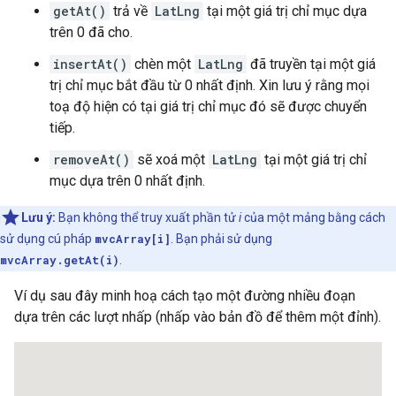
getAt()
trả về
LatLng
tại một giá trị chỉ mục dựa
trên 0 đã cho.
insertAt()
chèn một
LatLng
đã truyền tại một giá
trị chỉ mục bắt đầu từ 0 nhất định. Xin lưu ý rằng mọi
toạ độ hiện có tại giá trị chỉ mục đó sẽ được chuyển
tiếp.
removeAt()
sẽ xoá một
LatLng
tại một giá trị chỉ
mục dựa trên 0 nhất định.
Lưu ý:
Bạn không thể truy xuất phần tử
i
của một mảng bằng cách
sử dụng cú pháp
mvcArray[i]
. Bạn phải sử dụng
mvcArray.getAt(i)
.
Ví dụ sau đây minh hoạ cách tạo một đường nhiều đoạn
dựa trên các lượt nhấp (nhấp vào bản đồ để thêm một đỉnh).