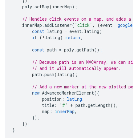
});
poly
.
setMap
(
innerMap
);
// Handles click events on a map, and adds a n
innerMap
.
addListener
(
'click'
,
(
event
:
google.m
const
latLng
=
event
.
latLng
;
if
(
!
latLng
)
return
;
const
path
=
poly
.
getPath
();
// Because path is an MVCArray, we can sim
// and it will automatically appear.
path
.
push
(
latLng
);
// Add a new marker at the new plotted poi
new
AdvancedMarkerElement
({
position
:
latLng
,
title
:
'#'
+
path
.
getLength
(),
map
:
innerMap
,
});
});
}