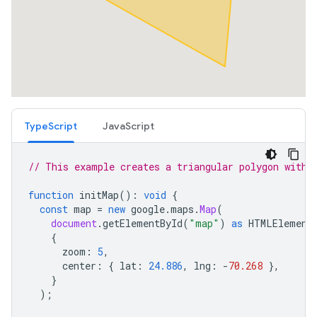
TypeScript
JavaScript
// This example creates a triangular polygon with 
function
initMap
()
:
void
{
const
map
=
new
google
.
maps
.
Map
(
document
.
getElementById
(
"map"
)
as
HTMLElement
{
zoom
:
5
,
center
:
{
lat
:
24.886
,
lng
:
-
70.268
},
}
);