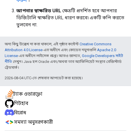
করুন
।
আপনার স্বাক্ষরিত URL
ক্ষেত্রটি প্রদর্শিত হবে আপনার
ডিজিটালি স্বাক্ষরিত URL ধারণ করবে৷ একটি কপি করতে
ভুলবেন না.
অন্য কিছু উল্লেখ না করা থাকলে, এই পৃষ্ঠার কন্টেন্ট
Creative Commons
Attribution 4.0 License
-এর অধীনে এবং কোডের নমুনাগুলি
Apache 2.0
License
-এর অধীনে লাইসেন্স প্রাপ্ত। আরও জানতে,
Google Developers সাইট
নীতি
দেখুন। Java হল Oracle এবং/অথবা তার অ্যাফিলিয়েট সংস্থার রেজিস্টার্ড
ট্রেডমার্ক।
2026-08-04 UTC-তে শেষবার আপডেট করা হয়েছে।
স্ট্যাক ওভারফ্লো
গিটহাব
বিরোধ
সমস্যা অনুসরণকারী