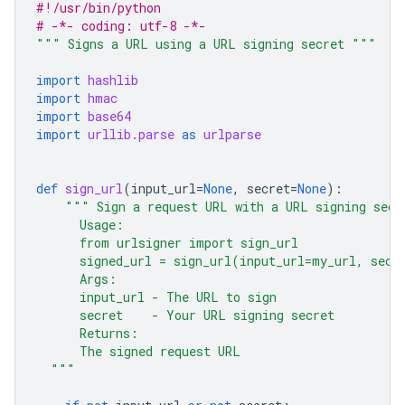
#!/usr/bin/python
# -*- coding: utf-8 -*-
""" Signs a URL using a URL signing secret """
import
hashlib
import
hmac
import
base64
import
urllib.parse
as
urlparse
def
sign_url
(
input_url
=
None
,
secret
=
None
):
""" Sign a request URL with a URL signing secr
      Usage:
      from urlsigner import sign_url
      signed_url = sign_url(input_url=my_url, secr
      Args:
      input_url - The URL to sign
      secret    - Your URL signing secret
      Returns:
      The signed request URL
  """