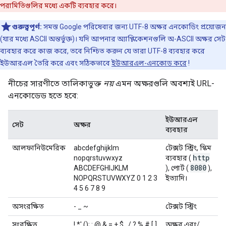
পরামিতিগুলির মধ্যে একটি ব্যবহার করে।
গুরুত্বপূর্ণ:
সমস্ত Google পরিষেবার জন্য UTF-8 অক্ষর এনকোডিং প্রয়োজন
(যার মধ্যে ASCII অন্তর্ভুক্ত)। যদি আপনার অ্যাপ্লিকেশনগুলি অ-ASCII অক্ষর সেট
ব্যবহার করে কাজ করে, তবে নিশ্চিত করুন যে তারা UTF-8 ব্যবহার করে
ইউআরএল তৈরি করে এবং সঠিকভাবে
ইউআরএল-এনকোড করে
!
নীচের সারণীতে তালিকাভুক্ত
নয়
এমন অক্ষরগুলি অবশ্যই URL-
এনকোডেড হতে হবে:
ইউআরএল
সেট
অক্ষর
ব্যবহার
আলফানিউমেরিক
abcdefghijklm
টেক্সট স্ট্রিং, স্কিম
http
nopqrstuvwxyz
ব্যবহার (
8080
ABCDEFGHIJKLM
), পোর্ট (
),
NOPQRSTUVWXYZ 0 1 2 3
ইত্যাদি।
4 5 6 7 8 9
অসংরক্ষিত
- _ ~
টেক্সট স্ট্রিং
সংরক্ষিত
! *' (); : @ & = + $ , / ? % # [ ]
অক্ষর এবং/