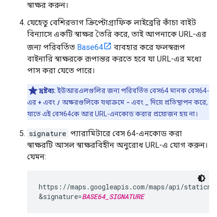
স্বাক্ষর করুন।
যেহেতু বেশিরভাগ ক্রিপ্টোগ্রাফিক লাইব্রেরি কাঁচা বাইট
বিন্যাসে একটি স্বাক্ষর তৈরি করে, তাই আপনাকে URL-এর
জন্য পরিবর্তিত
Base64
ব্যবহার করে ফলস্বরূপ
বাইনারি স্বাক্ষরকে রূপান্তর করতে হবে যা URL-এর মধ্যে
পাস করা যেতে পারে।
দ্রষ্টব্য:
ইউআরএলগুলির জন্য পরিবর্তিত বেস64 মানক বেস64-
এর
+
এবং
/
অক্ষরগুলিকে যথাক্রমে
-
এবং
_
দিয়ে প্রতিস্থাপন করে,
যাতে এই বেস64কে আর URL-এনকোড করার প্রয়োজন হয় না।
signature
প্যারামিটারে বেস 64-এনকোড করা
স্বাক্ষরটি আসল স্বাক্ষরবিহীন অনুরোধ URL-এ যোগ করুন।
যেমন:
https://maps.googleapis.com/maps/api/staticma
&signature=
BASE64_SIGNATURE