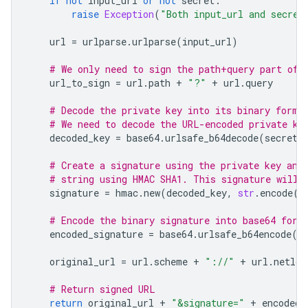
if
not
input_url
or
not
secret
:
raise
Exception
(
"Both input_url and secret
url
=
urlparse
.
urlparse
(
input_url
)
# We only need to sign the path+query part of 
url_to_sign
=
url
.
path
+
"?"
+
url
.
query
# Decode the private key into its binary forma
# We need to decode the URL-encoded private ke
decoded_key
=
base64
.
urlsafe_b64decode
(
secret
)
# Create a signature using the private key and
# string using HMAC SHA1. This signature will 
signature
=
hmac
.
new
(
decoded_key
,
str
.
encode
(
u
# Encode the binary signature into base64 for 
encoded_signature
=
base64
.
urlsafe_b64encode
(
s
original_url
=
url
.
scheme
+
"://"
+
url
.
netloc
# Return signed URL
return
original_url
+
"&signature="
+
encoded_