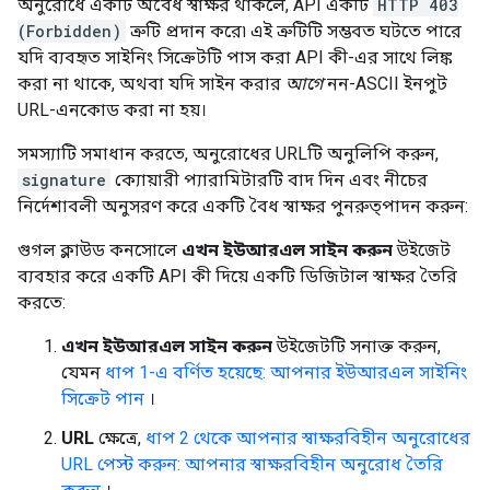
অনুরোধে একটি অবৈধ স্বাক্ষর থাকলে, API একটি
HTTP 403
(Forbidden)
ত্রুটি প্রদান করে৷ এই ত্রুটিটি সম্ভবত ঘটতে পারে
যদি ব্যবহৃত সাইনিং সিক্রেটটি পাস করা API কী-এর সাথে লিঙ্ক
করা না থাকে, অথবা যদি সাইন করার
আগে
নন-ASCII ইনপুট
URL-এনকোড করা না হয়।
সমস্যাটি সমাধান করতে, অনুরোধের URLটি অনুলিপি করুন,
signature
ক্যোয়ারী প্যারামিটারটি বাদ দিন এবং নীচের
নির্দেশাবলী অনুসরণ করে একটি বৈধ স্বাক্ষর পুনরুত্পাদন করুন:
গুগল ক্লাউড কনসোলে
এখন ইউআরএল সাইন করুন
উইজেট
ব্যবহার করে একটি API কী দিয়ে একটি ডিজিটাল স্বাক্ষর তৈরি
করতে:
এখন ইউআরএল সাইন করুন
উইজেটটি সনাক্ত করুন,
যেমন
ধাপ 1-এ বর্ণিত হয়েছে: আপনার ইউআরএল সাইনিং
সিক্রেট পান
।
URL
ক্ষেত্রে,
ধাপ 2 থেকে আপনার স্বাক্ষরবিহীন অনুরোধের
URL পেস্ট করুন: আপনার স্বাক্ষরবিহীন অনুরোধ তৈরি