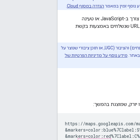
ע נוסף זמין במאמר
הגדרה במסוף Cloud
.
באמצעות Maps Static API אפשר להטמיע תמונה של מפות Google בדף האינטרנט בלי צורך ב-JavaScript או טעינה
דינמית של דפים. שירות Maps Static API יוצר את המפה על סמך פרמטרים של כתובות URL שנשלחים באמצעות בקשת
: Google (תמונות לא ציבוריות בשליטת מפתחים) והציבור (UGC, או תוכן ציבורי שנוצר על
מידע נוסף על מדיניות הפרטיות של
https://maps.googleapis.com/m
&markers=color:blue%7Clabel:S
&markers=color:red%7Clabel:C%