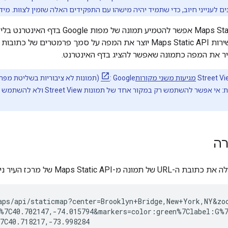
ם לענייני חיוב, כדי שתמיד יהיה מישהו עם התפקידים האלה שזמין לצוות. מיד
מגיעות משני מקורות
 להשתמש רק במקור אחד של תמונות Street View ולא להשתמש באחר.
רה
Maps Stat של מרכז העיר ניו יורק, שמוצגת בהמשך:
aps/api/staticmap?center=Brooklyn+Bridge,New+York,NY&zoo
%7C40.702147,-74.015794&markers=color:green%7Clabel:G%7C
7C40.718217,-73.998284
