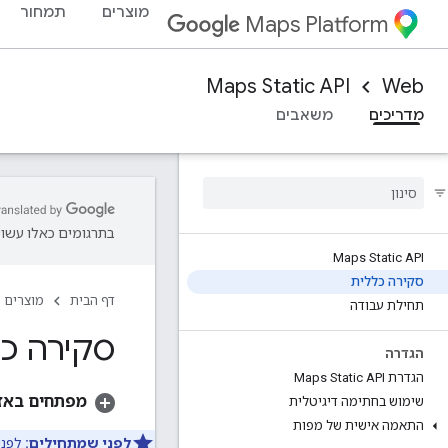
מוצרים
תמחור
Maps Platform
Maps Static API
Web
מדריכים
משאבים
בתרגומים כאלו עשויו
Maps Static API
סקירה כללית
דף הבית
מוצרים
תחילת עבודה
סקירה כ
הגדרה
הגדרת Maps Static API
מפתחים באזור 
שימוש בחתימה דיגיטלית
התאמה אישית של מפות
לפני שמתחילים: