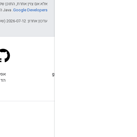
אלא אם צוין אחרת, התוכן של 
Google Developers‏
.‏ Java הוא סימן מסחרי רשום של חברת Oracle ו/או של השותפים העצמאיים שלה.
עדכון אחרון: 2026-07-12 (שעון UTC).
Stack Overflow
שולחים שאלה עם התג google-
maps.
הדו
מידע נוסף
שאלות נפוצות
Capabilities Explorer