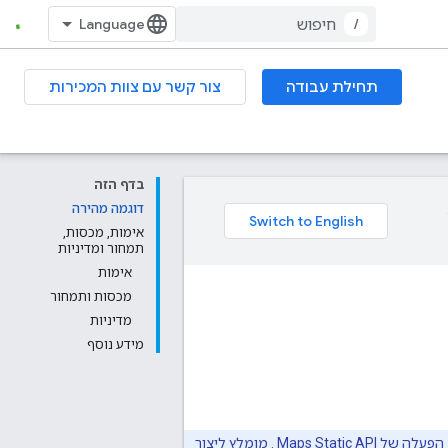
/
תחילת עבודה
צור קשר עם צוות המכירות
בדף הזה
דוגמה מהירה
אימות, מכסות,
תמחור ומדיניות
אימות
מכסות ותמחור
מדיניות
מידע נוסף
לפני שמתחילים להשתמש ב-Maps Static API, צריך פרויקט עם חשבון לחיוב ועם הפעלה של Maps Static API . מומלץ ליצור