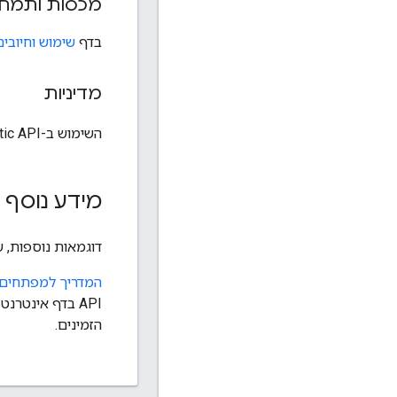
מכסות ותמחו
בדף
שימוש וחיובים
מדיניות
השימוש ב-Maps Static API חייב להתבצע בהתאם ל
מידע נוסף
דוגמאות נוספות, 
המדריך למפתחים של tatic API
הזמינים.