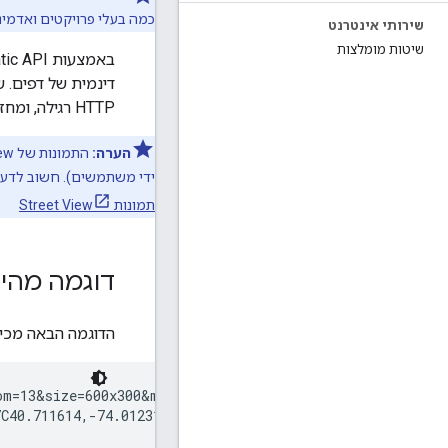
כמה בעלי פרויקטים ואדמיני
שירותי אינטרנט
שיטות מומלצות
HTTP רגילה, ומחזיר את המפה כתמונה שאפשר להציג בדף האינטרנט.
הערה:
התמונות של Street View
ידי משתמשים). חשוב לדעת: אי אפשר
תמונות Street View
דוגמה מהי
הדוגמה הבאה מכילה את כתובת ה-URL של תמונה מ-ic API
m=13&size=600x300&maptype=roadmap

40.711614,-74.012318
