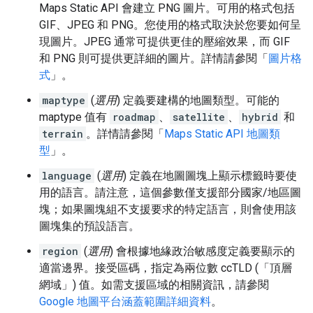
Maps Static API 會建立 PNG 圖片。可用的格式包括
GIF、JPEG 和 PNG。您使用的格式取決於您要如何呈
現圖片。JPEG 通常可提供更佳的壓縮效果，而 GIF
和 PNG 則可提供更詳細的圖片。詳情請參閱「
圖片格
式
」。
maptype
(
選用
) 定義要建構的地圖類型。可能的
maptype 值有
roadmap
、
satellite
、
hybrid
和
terrain
。詳情請參閱「
Maps Static API 地圖類
型
」。
language
(
選用
) 定義在地圖圖塊上顯示標籤時要使
用的語言。請注意，這個參數僅支援部分國家/地區圖
塊；如果圖塊組不支援要求的特定語言，則會使用該
圖塊集的預設語言。
region
(
選用
) 會根據地緣政治敏感度定義要顯示的
適當邊界。接受區碼，指定為兩位數 ccTLD (「頂層
網域」) 值。如需支援區域的相關資訊，請參閱
Google 地圖平台涵蓋範圍詳細資料
。