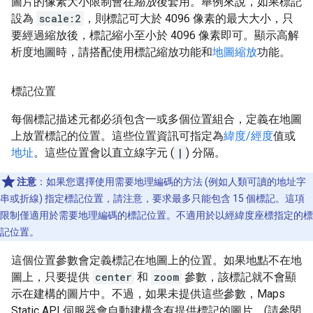
圖片的像素大小限制會在
縮放
後套用。舉例來說，如果標記
設為
scale:2
，則標記可大於 4096 像素的最大大小，只
要經過縮放後，標記縮小至小於 4096 像素即可。顯示高解
析度地圖時，請搭配使用標記縮放功能和
地圖縮放
功能。
標記位置
每個標記描述元都必須包含一或多個位置組合，定義在地圖
上放置標記的位置。這些位置資訊可指定為
緯度/經度
值或
地址
。這些位置會以直立線字元 (
|
) 分隔。
注意
：如果您選擇使用需要地理編碼的方法 (例如人類可讀的地址字
串或折線) 指定標記位置，請注意，要求最多只能包含 15 個標記。這項
限制僅適用於需要地理編碼的標記位置。不適用於以經緯度座標指定的標
記位置。
這個位置參數會定義標記在地圖上的位置。如果地點不在地
圖上，只要提供
center
和
zoom
參數，該標記就不會顯
示在建構的圖片中。不過，如果未提供這些參數，Maps
Static API 伺服器會自動建構含有提供標記的圖片。(請參閱