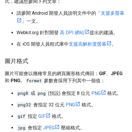
式，建議您參閱下列文章：
請參閱 Android 開發人員說明文件中的「
支援多螢幕
」一文。
Webkit.org 針對開發
高 DPI 網站
提出的建議。
在 iOS 開發人員程式庫中
支援高解析度螢幕
。
圖片格式
圖片可能會以幾種常見的網頁圖形格式傳回：
GIF
、
JPEG
和
PNG
。
format
參數會採用下列其中一個值：
png8
或
png
(預設) 會指定 8 位元
PNG
格式。
png32
會指定 32 位元
PNG
格式。
gif
指定
GIF
格式。
jpg
會指定
JPEG
壓縮格式。