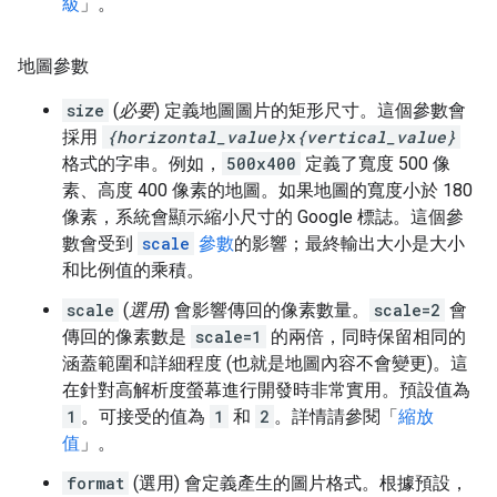
級
」。
地圖參數
size
(
必要
) 定義地圖圖片的矩形尺寸。這個參數會
採用
{horizontal_value}
x
{vertical_value}
格式的字串。例如，
500x400
定義了寬度 500 像
素、高度 400 像素的地圖。如果地圖的寬度小於 180
像素，系統會顯示縮小尺寸的 Google 標誌。這個參
數會受到
scale
參數
的影響；最終輸出大小是大小
和比例值的乘積。
scale
(
選用
) 會影響傳回的像素數量。
scale=2
會
傳回的像素數是
scale=1
的兩倍，同時保留相同的
涵蓋範圍和詳細程度 (也就是地圖內容不會變更)。這
在針對高解析度螢幕進行開發時非常實用。預設值為
1
。可接受的值為
1
和
2
。詳情請參閱「
縮放
值
」。
format
(選用
) 會定義產生的圖片格式。根據預設，