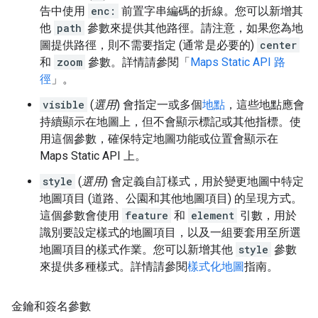
告中使用
enc:
前置字串編碼的折線。您可以新增其
他
path
參數來提供其他路徑。請注意，如果您為地
圖提供路徑，則不需要指定 (通常是必要的)
center
和
zoom
參數。詳情請參閱「
Maps Static API 路
徑
」。
visible
(
選用
) 會指定一或多個
地點
，這些地點應會
持續顯示在地圖上，但不會顯示標記或其他指標。使
用這個參數，確保特定地圖功能或位置會顯示在
Maps Static API 上。
style
(
選用
) 會定義自訂樣式，用於變更地圖中特定
地圖項目 (道路、公園和其他地圖項目) 的呈現方式。
這個參數會使用
feature
和
element
引數，用於
識別要設定樣式的地圖項目，以及一組要套用至所選
地圖項目的樣式作業。您可以新增其他
style
參數
來提供多種樣式。詳情請參閱
樣式化地圖
指南。
金鑰和簽名參數