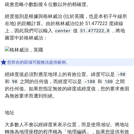
統會忽略小數點後 6 位數以外的精確度。
經度值則是根據與格林威治 (位於英國，也是本初子午線所
在地) 的距離計算。由於格林威治位於 51.477222 度緯線
上，因此我們可以輸入
center
值
51.477222,0
，將地
圖置中於格林威治：
您所在的區域可能無法提供範例。
經緯度值必須對應至地球上的有效位置。緯度可以是
-90
和
90
之間的任何值，而經度可以是
-180
和
180
之間
的任何值。如果您指定無效的緯度或經度值，您的要求會因
為無效要求而遭到拒絕。
地址
大多數人不會以經緯度來表示位置，而是使用
地址
。將地址
轉換為地理座標的程序稱為「地理編碼」
，如果您提供有效