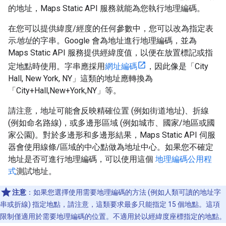
的地址，Maps Static API 服務就能為您執行地理編碼。
在您可以提供緯度/經度的任何參數中，您可以改為指定表
示
地址
的字串。Google 會為地址進行地理編碼，並為
Maps Static API 服務提供經緯度值，以便在放置標記或指
定地點時使用。字串應採用
網址編碼
，因此像是「City
Hall, New York, NY」這類的地址應轉換為
「City+Hall,New+York,NY」等。
請注意，地址可能會反映精確位置 (例如街道地址)、折線
(例如命名路線)，或多邊形區域 (例如城市、國家/地區或國
家公園)。對於多邊形和多邊形結果，Maps Static API 伺服
器會使用線條/區域的中心點做為地址中心。如果您不確定
地址是否可進行地理編碼，可以使用這個
地理編碼公用程
式
測試地址。
注意
：如果您選擇使用需要地理編碼的方法 (例如人類可讀的地址字
串或折線) 指定地點，請注意，這類要求最多只能指定 15 個地點。這項
限制僅適用於需要地理編碼的位置。不適用於以經緯度座標指定的地點。