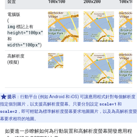
100x100
200x200
100x100
裝置
電腦版
(
img
標記上有
height="100px"
和
width="100px"
)
高解析度
(模擬)
提示
：行動平台 (例如 Android 和 iOS) 可讓應用程式針對每個解析度
指定個別圖片，以支援高解析度螢幕。只要分別設定
scale=1
和
scale=2
，即可輕鬆為標準解析度螢幕要求地圖圖片，以及為高解析度螢
幕要求相符的地圖。
如要進一步瞭解如何為行動裝置和高解析度螢幕開發應用程