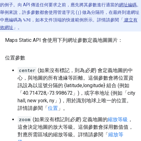
的例子。向 API 傳送任何要求之前，應先將其參數進行適當的
網址編碼
。
舉例來說，許多參數都會使用管道字元 (
|
) 做為分隔符，在最終到達網址
中應編碼為
%7C
，如本文件頂端的快速範例所示。詳情請參閱「
建立有
效網址
」。
Maps Static API 會使用下列網址參數定義地圖圖片：
位置參數
center
(如果沒有標記，則為
必要
) 會定義地圖的中
心，與地圖的所有邊緣等距離。這個參數會將位置資
訊設為以逗號分隔的 {latitude,longitude} 組合 (例如
「40.714728,-73.998672」)，或字串地址 (例如「city
hall, new york, ny」)，用於識別地球上唯一的位置。
詳情請參閱「
位置
」。
zoom
(如果沒有標記則
必要
) 定義地圖的
縮放等級
，
這會決定地圖的放大等級。這個參數會採用數值值，
對應所需區域的縮放等級。詳情請參閱「
縮放等