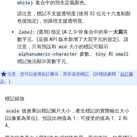
white}
集合中的預先定義顏色。
請注意，標記不支援透明度 (使用 32 位元十六進制顏
色值指定)，但路徑支援透明度。
label
:
(選用) 指定 {A-Z, 0-9} 集合中的單一
大寫
英
數字元。(這個 API 版本新增了大寫字元的規定)。請
注意，只有預設和
mid
大小的標記可顯示
alphanumeric-character
參數。
tiny
和
small
標記無法顯示英數字元。
注意：您可以使用自訂圖示，而非這些標記。(詳情請參閱「
自訂圖
示
」)。
標記縮放
scale
值會乘以標記圖片大小，產生標記的實際輸出大小
(以像素為單位)。預設比例值為 1；可接受的值為 1、2 和
4。