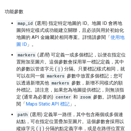
功能參數
map_id
(選用
) 指定特定地圖的 ID。地圖 ID 會將地
圖與特定樣式或功能建立關聯，且必須與用於初始化
地圖的 API 金鑰屬於相同專案。詳情請參閱「
使用地
圖 ID
」。
markers
(
選用
) 可定義一或多個標記，以便在指定位
置附加至圖片。這個參數會採用單一標記定義，其中
的參數以管道字元 (
|
) 分隔。只要標記樣式相同，就
可以在同一個
markers
參數中放置多個標記；您可
以透過新增其他
markers
參數，新增不同樣式的額
外標記。請注意，如果您為地圖提供標記，則無須指
定 (通常為必要的)
center
和
zoom
參數。詳情請參
閱「
Maps Static API 標記
」。
path
(選用
) 定義單一路徑，其中包含兩個或多個連
結點，可在指定位置疊加至圖片。這個參數會採用以
縱線字元 (
|
) 分隔的點定義字串，或是在路徑位置宣