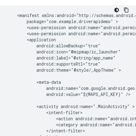
    <manifest xmlns:android="http://schemas.android.c
        package="com.example.driverapidemo" >

        <uses-permission android:name="android.permi
        <uses-permission android:name="android.permi
        <application

            android:allowBackup="true"

            android:icon="@mipmap/ic_launcher"

            android:label="@string/app_name"

            android:supportsRtl="true"

            android:theme="@style/_AppTheme" >

            <meta-data

                android:name="com.google.android.geo.
                android:value="${MAPS_API_KEY}" />

            <activity android:name=".MainActivity" >

                <intent-filter>

                    <action android:name="android.int
                    <category android:name="android.i
                </intent-filter>
