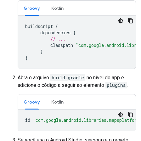
Groovy
Kotlin
buildscript
{
dependencies
{
// ...
classpath
"com.google.android.libra
}
}
Abra o arquivo
build.gradle
no nível do app e
adicione o código a seguir ao elemento
plugins
.
Groovy
Kotlin
id
'com.google.android.libraries.mapsplatform
Se você usa o Android Studio, sincronize o projeto