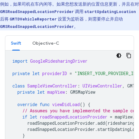
例如，如果司机在车内闲等。如果您想发送新的位置信息更新，并且在对
GMSRoadSnappedLocationProvider
调用
startUpdatingLocation
后将
GMTDVehicleReporter
设置为监听器，则需要停止并启动
GMSRoadSnappedLocationProvider
。
Swift
Objective-C
import
GoogleRidesharingDriver
private
let
providerID
=
"INSERT_YOUR_PROVIDER_ID"
class
SampleViewController
:
UIViewController
,
GMTD
private
let
mapView
:
GMSMapView
override
func
viewDidLoad
()
{
// Assumes you have implemented the sample cod
if
let
roadSnappedLocationProvider
=
mapView
.
r
roadSnappedLocationProvider
.
add
(
ridesharingD
roadSnappedLocationProvider
.
startUpdatingLoc
}