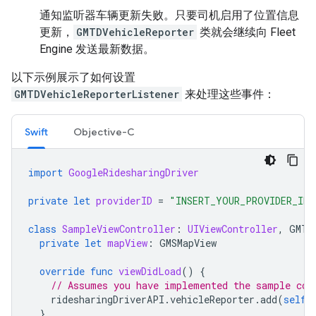
通知监听器车辆更新失败。只要司机启用了位置信息
更新，
GMTDVehicleReporter
类就会继续向 Fleet
Engine 发送最新数据。
以下示例展示了如何设置
GMTDVehicleReporterListener
来处理这些事件：
Swift
Objective-C
import
GoogleRidesharingDriver
private
let
providerID
=
"INSERT_YOUR_PROVIDER_ID"
class
SampleViewController
:
UIViewController
,
GMTD
private
let
mapView
:
GMSMapView
override
func
viewDidLoad
()
{
// Assumes you have implemented the sample cod
ridesharingDriverAPI
.
vehicleReporter
.
add
(
self
)
}