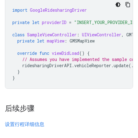
import
GoogleRidesharingDriver
private
let
providerID
=
"INSERT_YOUR_PROVIDER_ID"
class
SampleViewController
:
UIViewController
,
GMTD
private
let
mapView
:
GMSMapView
override
func
viewDidLoad
()
{
// Assumes you have implemented the sample cod
ridesharingDriverAPI
.
vehicleReporter
.
update
(.
o
}
}
后续步骤
设置行程详细信息