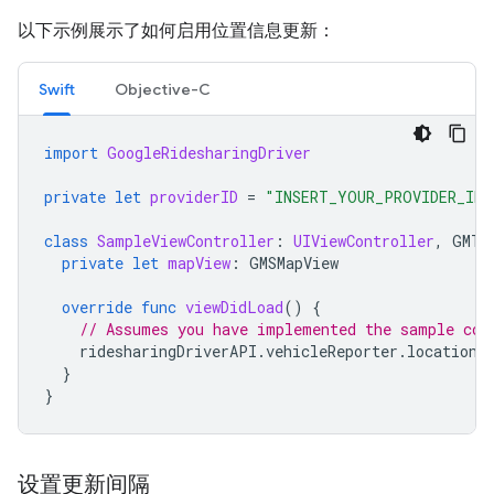
以下示例展示了如何启用位置信息更新：
Swift
Objective-C
import
GoogleRidesharingDriver
private
let
providerID
=
"INSERT_YOUR_PROVIDER_ID"
class
SampleViewController
:
UIViewController
,
GMTD
private
let
mapView
:
GMSMapView
override
func
viewDidLoad
()
{
// Assumes you have implemented the sample cod
ridesharingDriverAPI
.
vehicleReporter
.
locationT
}
}
设置更新间隔