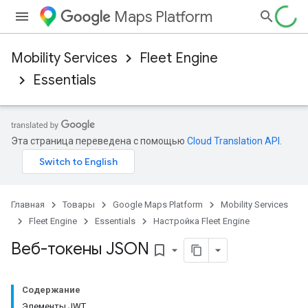
Maps Platform
Mobility Services
Fleet Engine
Essentials
Эта страница переведена с помощью
Cloud Translation API
.
Главная
Товары
Google Maps Platform
Mobility Services
Fleet Engine
Essentials
Настройка Fleet Engine
Веб-токены JSON
bookmark_border
Содержание
Элементы JWT