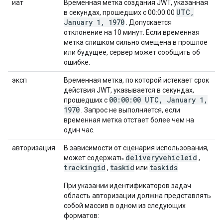
иат
Временная метка создания JWT, указанная
UTC,
в секундах, прошедших с 00:00:00
January 1, 1970
. Допускается
отклонение на 10 минут. Если временная
метка слишком сильно смещена в прошлое
или будущее, сервер может сообщить об
ошибке.
эксп
Временная метка, по которой истекает срок
действия JWT, указывается в секундах,
00:00:00 UTC, January 1,
прошедших с
1970
. Запрос не выполняется, если
временная метка отстает более чем на
один час.
авторизация
В зависимости от сценария использования,
deliveryvehicleid
может содержать
,
trackingid
taskid
taskids
,
или
.
При указании идентификаторов задач
область авторизации должна представлять
собой массив в одном из следующих
форматов: