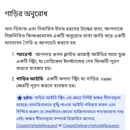
গাড়ির অনুরোধ
অন-ডিমান্ড এবং নির্ধারিত উভয় ধরনের টাস্কের জন্য, আপনাকে
নিম্নলিখিত ফিল্ডগুলোসহ একটি অনুরোধ বার্তা জারি করে একটি
যানবাহন তৈরি ও আপডেট করতে হয়:
প্যারেন্ট
: আপনার গুগল ক্লাউড প্রজেক্ট আইডির সাথে যুক্ত
একটি স্ট্রিং, যা ভেহিকেল ইনস্ট্যান্সের নেম ফিল্ডটি পূরণ
করতে ব্যবহৃত হয়।
গাড়ির আইডি
: একটি অনন্য স্ট্রিং যা গাড়ির
name
ক্ষেত্রটি পূরণ করতে ব্যবহৃত হয়।
দ্রষ্টব্য:
গাড়ির আইডি স্ট্রিং-এর ক্ষেত্রে নির্দিষ্ট অক্ষর সীমাবদ্ধতা
রয়েছে। স্বয়ংক্রিয়ভাবে বৃদ্ধি পাওয়া আইডি পরিহার করুন এবং
নিশ্চিত করুন যে সেগুলিতে কোনো ব্যক্তিগতভাবে শনাক্তযোগ্য তথ্য
নেই। অক্ষর সীমাবদ্ধতা সম্পর্কে বিস্তারিত জানতে,
CreateVehicleRequest
বা
CreateDeliveryVehicleRequest-