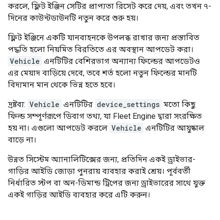
করলে, ফ্লিট ইঞ্জিন সেটির প্রাপ্যতা রিসেট করে দেয়, এবং তখন ৭-
দিনের কাউন্টডাউনটি নতুন করে শুরু হয়।
ফ্লিট ইঞ্জিনে একটি যানবাহনকে উপলব্ধ রাখার জন্য প্রস্তাবিত
পদ্ধতি হলো নিয়মিত বিরতিতে এর অবস্থান আপডেট করা।
Vehicle
এনটিটির বেশিরভাগ অন্যান্য ফিল্ডের আপডেটও
এর মেয়াদ বাড়িয়ে দেবে, তবে শর্ত হলো নতুন ফিল্ডের মানটি
বিদ্যমান মান থেকে ভিন্ন হতে হবে।
দ্রষ্টব্য:
Vehicle
এনটিটির
device_settings
মতো কিছু
ফিল্ড সম্পূর্ণরূপে ডিবাগ তথ্য, যা Fleet Engine দ্বারা সংরক্ষিত
হয় না। এগুলো আপডেট করলে
Vehicle
এনটিটির আয়ুষ্কাল
বাড়ে না।
উন্নত সিস্টেম অ্যানালিটিক্সের জন্য, প্রতিদিন একই ড্রাইভার-
গাড়ির আইডি জোড়া পুনরায় ব্যবহার করাই শ্রেয়। পূর্ববর্তী
নির্ধারিত স্টপ বা অন-ডিমান্ড ট্রিপের জন্য ড্রাইভারের সাথে যুক্ত
একই গাড়ির আইডি ব্যবহার করে এটি করুন।