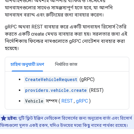
যানবাহনগুলো অবশ্যই আপনার ব্যাকএন্ড সিস্টেমের
যানবাহনগুলোর সাথেও সামঞ্জস্যপূর্ণ হতে হবে, যা আপনি
যানবাহন বরাদ্দ এবং রুটিংয়ের জন্য ব্যবহার করেন।
gRPC অথবা REST ব্যবহার করে একটি যানবাহন রিসোর্স তৈরি
করতে একটি create মেথড ব্যবহার করা হয়। সরলতার জন্য এই
নির্দেশিকায় ফিল্ডের নামগুলোতে gRPC নোটেশন ব্যবহার করা
হয়েছে।
চাহিদা অনুযায়ী ভ্রমণ
নির্ধারিত কাজ
CreateVehicleRequest
(gRPC)
providers.vehicle.create
(REST)
Vehicle
সম্পদ (
REST
,
gRPC
)
দ্রষ্টব্য:
দুটি ফ্লিট ইঞ্জিন ভেহিকেল রিসোর্সের জন্য অনুরোধ বার্তা এবং রিসোর্স
ফিল্ডগুলো মূলত একই রকম, যদিও উভয়ের মধ্যে কিছু নামের পার্থক্য রয়েছে।