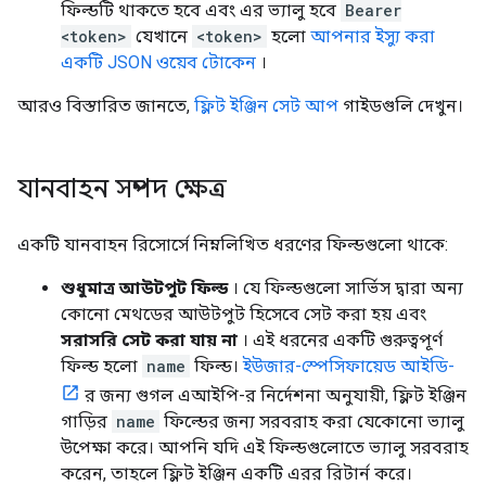
ফিল্ডটি থাকতে হবে এবং এর ভ্যালু হবে
Bearer
<token>
যেখানে
<token>
হলো
আপনার ইস্যু করা
একটি JSON ওয়েব টোকেন
।
আরও বিস্তারিত জানতে,
ফ্লিট ইঞ্জিন সেট আপ
গাইডগুলি দেখুন।
যানবাহন সম্পদ ক্ষেত্র
একটি যানবাহন রিসোর্সে নিম্নলিখিত ধরণের ফিল্ডগুলো থাকে:
শুধুমাত্র আউটপুট ফিল্ড
। যে ফিল্ডগুলো সার্ভিস দ্বারা অন্য
কোনো মেথডের আউটপুট হিসেবে সেট করা হয় এবং
সরাসরি সেট করা যায় না
। এই ধরনের একটি গুরুত্বপূর্ণ
ফিল্ড হলো
name
ফিল্ড।
ইউজার-স্পেসিফায়েড আইডি-
র জন্য গুগল এআইপি-র নির্দেশনা অনুযায়ী, ফ্লিট ইঞ্জিন
গাড়ির
name
ফিল্ডের জন্য সরবরাহ করা যেকোনো ভ্যালু
উপেক্ষা করে। আপনি যদি এই ফিল্ডগুলোতে ভ্যালু সরবরাহ
করেন, তাহলে ফ্লিট ইঞ্জিন একটি এরর রিটার্ন করে।