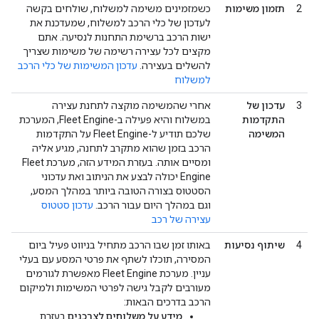
2
תזמון משימות
כשמזמינים משימה למשלוח, שולחים בקשה
לעדכון של כלי הרכב למשלוח, שמעדכנת את
ישות הרכב ברשימת התחנות לנסיעה. אתם
מקצים לכל עצירה רשימה של משימות שצריך
להשלים בעצירה.
עדכון המשימות של כלי הרכב
למשלוח
3
עדכון של
אחרי שהמשימה מוקצה לתחנת עצירה
התקדמות
במשלוח והיא פעילה ב-Fleet Engine, המערכת
המשימה
שלכם תודיע ל-Fleet Engine על התקדמות
הרכב בזמן שהוא מתקרב לתחנה, מגיע אליה
ומסיים אותה. בעזרת המידע הזה, מערכת Fleet
Engine יכולה לבצע את הניתוב ואת עדכוני
הסטטוס בצורה הטובה ביותר במהלך המסע,
וגם במהלך היום עבור הרכב.
עדכון סטטוס
עצירה של רכב
4
שיתוף נסיעות
באותו זמן שבו הרכב מתחיל בניווט פעיל ביום
המסירה, תוכלו לשתף את פרטי המסע עם בעלי
עניין. מערכת Fleet Engine מאפשרת לגורמים
מעורבים לקבל גישה לפרטי המשימות ולמיקום
הרכב בדרכים הבאות:
מידע על משלוחים לצרכנים
בעזרת