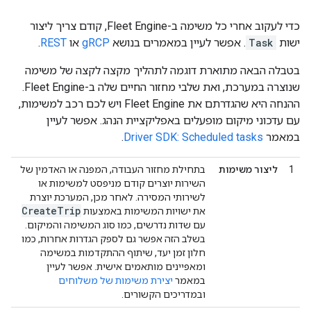
כדי לעקוב אחרי כל משימה ב-Fleet Engine, קודם צריך ליצור
ישות
Task
. אפשר לעיין במאמרים בנושא
gRCP
או
REST
.
בטבלה הבאה מתוארת דוגמה לתהליך מקצה לקצה של משימה
שנוצרה במערכת, ואת שלבי מחזור החיים שלה ב-Fleet Engine.
ההנחה היא שהגדרתם את Fleet Engine ויש לכם רכב למשימות,
עם עדכוני מיקום מופעלים באפליקציית הנהג. אפשר לעיין
במאמר
Driver SDK: Scheduled tasks
.
1
ליצור משימות
בתחילת מחזור העבודה, המפנה או האדמין של
השירות יוצרים קודם מניפסט למשימות או
לשירותי המסירה. לאחר מכן, המערכת יוצרת
Create
Trip
את ישויות המשימות באמצעות
עם שדות נדרשים, כמו סוג המשימה והמיקום.
בשלב הזה אפשר גם לספק הגדרות אחרות, כמו
חלון זמן יעד, שיתוף ההתקדמות במשימה
ומאפיינים מותאמים אישית. אפשר לעיין
במאמר
יצירת משימות של משלוחים
ובמדריכים הקשורים.