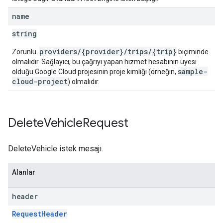
name
string
providers/{provider}/trips/{trip}
Zorunlu.
biçiminde
olmalıdır. Sağlayıcı, bu çağrıyı yapan hizmet hesabının üyesi
sample-
olduğu Google Cloud projesinin proje kimliği (örneğin,
cloud-project
) olmalıdır.
Delete
Vehicle
Request
DeleteVehicle istek mesajı.
Alanlar
header
RequestHeader