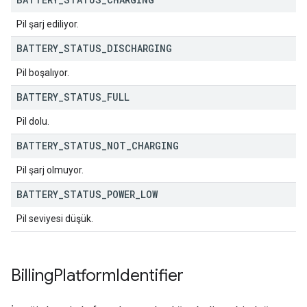
Pil şarj ediliyor.
BATTERY
_
STATUS
_
DISCHARGING
Pil boşalıyor.
BATTERY
_
STATUS
_
FULL
Pil dolu.
BATTERY
_
STATUS
_
NOT
_
CHARGING
Pil şarj olmuyor.
BATTERY
_
STATUS
_
POWER
_
LOW
Pil seviyesi düşük.
Billing
Platform
Identifier