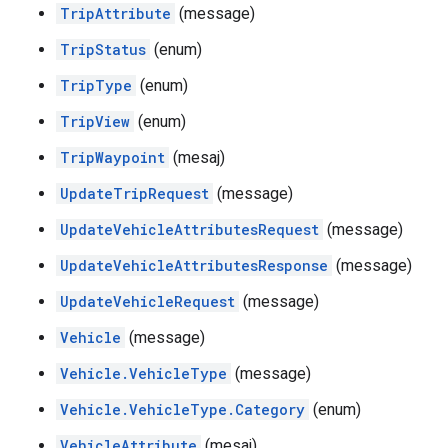
TripAttribute
(message)
TripStatus
(enum)
TripType
(enum)
TripView
(enum)
TripWaypoint
(mesaj)
UpdateTripRequest
(message)
UpdateVehicleAttributesRequest
(message)
UpdateVehicleAttributesResponse
(message)
UpdateVehicleRequest
(message)
Vehicle
(message)
Vehicle.VehicleType
(message)
Vehicle.VehicleType.Category
(enum)
VehicleAttribute
(mesaj)