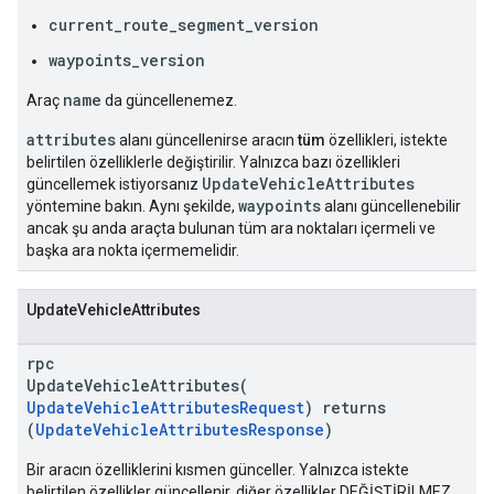
current_route_segment_version
waypoints_version
name
Araç
da güncellenemez.
attributes
alanı güncellenirse aracın
tüm
özellikleri, istekte
belirtilen özelliklerle değiştirilir. Yalnızca bazı özellikleri
UpdateVehicleAttributes
güncellemek istiyorsanız
waypoints
yöntemine bakın. Aynı şekilde,
alanı güncellenebilir
ancak şu anda araçta bulunan tüm ara noktaları içermeli ve
başka ara nokta içermemelidir.
UpdateVehicleAttributes
rpc
UpdateVehicleAttributes(
UpdateVehicleAttributesRequest
) returns
(
UpdateVehicleAttributesResponse
)
Bir aracın özelliklerini kısmen günceller. Yalnızca istekte
belirtilen özellikler güncellenir, diğer özellikler DEĞİŞTİRİLMEZ.