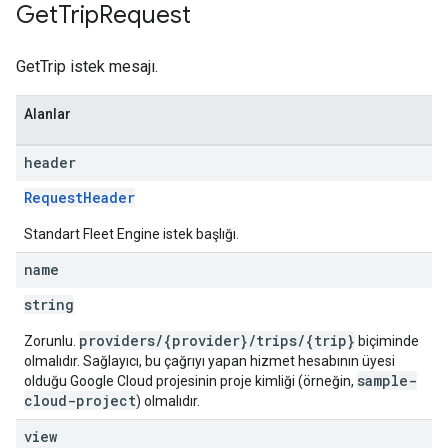
Get
Trip
Request
GetTrip istek mesajı.
Alanlar
header
RequestHeader
Standart Fleet Engine istek başlığı.
name
string
providers/{provider}/trips/{trip}
Zorunlu.
biçiminde
olmalıdır. Sağlayıcı, bu çağrıyı yapan hizmet hesabının üyesi
sample-
olduğu Google Cloud projesinin proje kimliği (örneğin,
cloud-project
) olmalıdır.
view