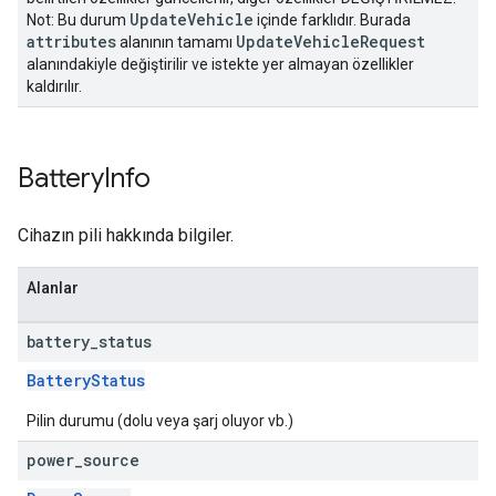
UpdateVehicle
Not: Bu durum
içinde farklıdır. Burada
attributes
UpdateVehicleRequest
alanının tamamı
alanındakiyle değiştirilir ve istekte yer almayan özellikler
kaldırılır.
Battery
Info
Cihazın pili hakkında bilgiler.
Alanlar
battery
_
status
BatteryStatus
Pilin durumu (dolu veya şarj oluyor vb.)
power
_
source