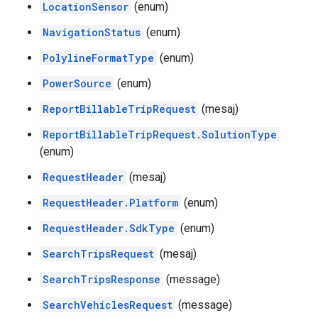
LocationSensor
(enum)
NavigationStatus
(enum)
PolylineFormatType
(enum)
PowerSource
(enum)
ReportBillableTripRequest
(mesaj)
ReportBillableTripRequest.SolutionType
(enum)
RequestHeader
(mesaj)
RequestHeader.Platform
(enum)
RequestHeader.SdkType
(enum)
SearchTripsRequest
(mesaj)
SearchTripsResponse
(message)
SearchVehiclesRequest
(message)