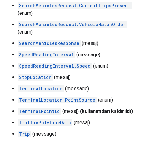
SearchVehiclesRequest.CurrentTripsPresent
(enum)
SearchVehiclesRequest.VehicleMatchOrder
(enum)
SearchVehiclesResponse
(mesaj)
SpeedReadingInterval
(message)
SpeedReadingInterval.Speed
(enum)
StopLocation
(mesaj)
TerminalLocation
(message)
TerminalLocation.PointSource
(enum)
TerminalPointId
(mesaj)
(kullanımdan kaldırıldı)
TrafficPolylineData
(mesaj)
Trip
(message)