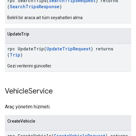
rpc SearchTrips(
SearchTripsRequest
) returns
(
SearchTripsResponse
)
Belirli bir araca ait tüm seyahatleri alma
UpdateTrip
rpc UpdateTrip(
UpdateTripRequest
) returns
(
Trip
)
Gezi verilerini günceller.
Vehicle
Service
Araç yönetim hizmeti.
CreateVehicle
rpc CreateVehicle(
CreateVehicleRequest
) returns