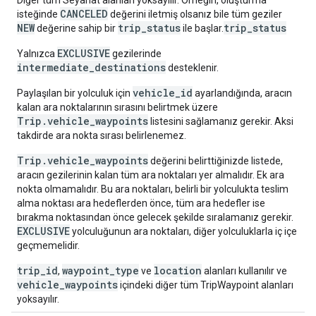
Diğer tüm Seyahat alanları yoksayılır. Örneğin, oluşturma
CANCELED
isteğinde
değerini iletmiş olsanız bile tüm geziler
NEW
trip_status
trip_status
değerine sahip bir
ile başlar.
EXCLUSIVE
Yalnızca
gezilerinde
intermediate_destinations
desteklenir.
vehicle_id
Paylaşılan bir yolculuk için
ayarlandığında, aracın
kalan ara noktalarının sırasını belirtmek üzere
Trip.vehicle_waypoints
listesini sağlamanız gerekir. Aksi
takdirde ara nokta sırası belirlenemez.
Trip.vehicle_waypoints
değerini belirttiğinizde listede,
aracın gezilerinin kalan tüm ara noktaları yer almalıdır. Ek ara
nokta olmamalıdır. Bu ara noktaları, belirli bir yolculukta teslim
alma noktası ara hedeflerden önce, tüm ara hedefler ise
bırakma noktasından önce gelecek şekilde sıralamanız gerekir.
EXCLUSIVE
yolculuğunun ara noktaları, diğer yolculuklarla iç içe
geçmemelidir.
trip_id
waypoint_type
location
,
ve
alanları kullanılır ve
vehicle_waypoints
içindeki diğer tüm TripWaypoint alanları
yoksayılır.