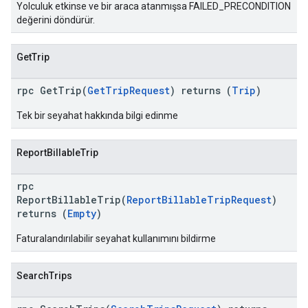
Yolculuk etkinse ve bir araca atanmışsa FAILED_PRECONDITION
değerini döndürür.
GetTrip
rpc GetTrip(
GetTripRequest
) returns (
Trip
)
Tek bir seyahat hakkında bilgi edinme
ReportBillableTrip
rpc
ReportBillableTrip(
ReportBillableTripRequest
)
returns (
Empty
)
Faturalandırılabilir seyahat kullanımını bildirme
SearchTrips