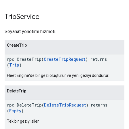
Trip
Service
Seyahat yönetimi hizmeti.
CreateTrip
rpc CreateTrip(
CreateTripRequest
) returns
(
Trip
)
Fleet Engine'de bir gezi oluşturur ve yeni geziyi döndürür.
DeleteTrip
rpc DeleteTrip(
DeleteTripRequest
) returns
(
Empty
)
Tek bir geziyi siler.