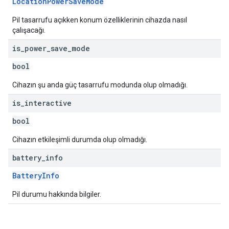
LocationPowerSaveMode
Pil tasarrufu açıkken konum özelliklerinin cihazda nasıl
çalışacağı.
is
_
power
_
save
_
mode
bool
Cihazın şu anda güç tasarrufu modunda olup olmadığı.
is
_
interactive
bool
Cihazın etkileşimli durumda olup olmadığı.
battery
_
info
BatteryInfo
Pil durumu hakkında bilgiler.