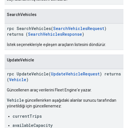
SearchVehicles
rpc SearchVehicles(
SearchVehiclesRequest
)
returns (
SearchVehiclesResponse
)
İstek seçenekleriyle eşleşen araçların listesini döndürür.
UpdateVehicle
rpc UpdateVehicle(
UpdateVehicleRequest
) returns
(
Vehicle
)
Güncellenen araç verilerini Fleet Engine'e yazar.
Vehicle
güncellenirken aşağıdaki alanlar sunucu tarafından
yönetildiği için güncellenemez:
currentTrips
availableCapacity