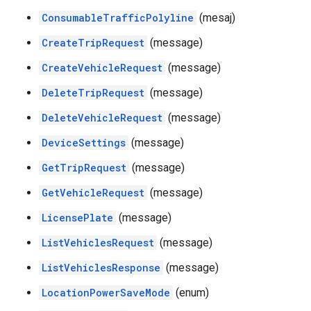
ConsumableTrafficPolyline
(mesaj)
CreateTripRequest
(message)
CreateVehicleRequest
(message)
DeleteTripRequest
(message)
DeleteVehicleRequest
(message)
DeviceSettings
(message)
GetTripRequest
(message)
GetVehicleRequest
(message)
LicensePlate
(message)
ListVehiclesRequest
(message)
ListVehiclesResponse
(message)
LocationPowerSaveMode
(enum)