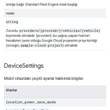
İsteğe bağlı. Standart Fleet Engine istek başlığı.
name
string
providers/{provider}/vehicles/{vehicle}
Zorunlu.
biçiminde olmalıdır. {provider}, bu çağrıyı yapan hizmet
hesabının üyesi olduğu Google Cloud projesinin proje kimliği
sample-cloud-project
(örneğin,
) olmalıdır.
Device
Settings
Mobil cihazdaki çeşitli ayarlar hakkında bilgiler.
Alanlar
location
_
power
_
save
_
mode