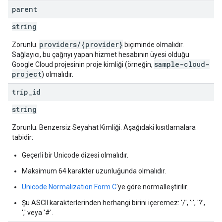
parent
string
providers/{provider}
Zorunlu.
biçiminde olmalıdır.
Sağlayıcı, bu çağrıyı yapan hizmet hesabının üyesi olduğu
sample-cloud-
Google Cloud projesinin proje kimliği (örneğin,
project
) olmalıdır.
trip
_
id
string
Zorunlu. Benzersiz Seyahat Kimliği. Aşağıdaki kısıtlamalara
tabidir:
Geçerli bir Unicode dizesi olmalıdır.
Maksimum 64 karakter uzunluğunda olmalıdır.
Unicode Normalization Form C
'ye göre normalleştirilir.
Şu ASCII karakterlerinden herhangi birini içeremez: '/', ':', '?',
',' veya '#'.