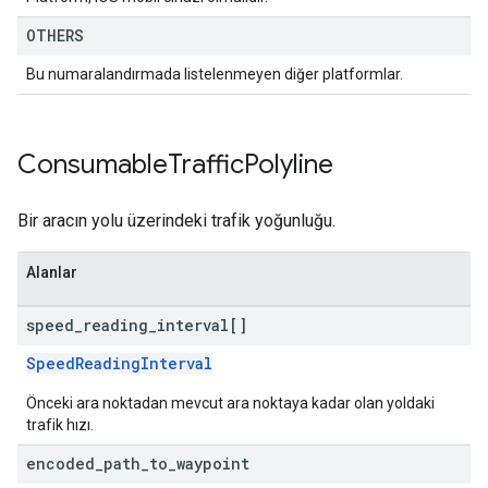
OTHERS
Bu numaralandırmada listelenmeyen diğer platformlar.
Consumable
Traffic
Polyline
Bir aracın yolu üzerindeki trafik yoğunluğu.
Alanlar
speed
_
reading
_
interval[]
SpeedReadingInterval
Önceki ara noktadan mevcut ara noktaya kadar olan yoldaki
trafik hızı.
encoded
_
path
_
to
_
waypoint