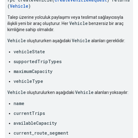
(
Vehicle
)
Talep üzerine yolculuk paylaşımı veya teslimat sağlayıcısıyla
Vehicle
ilişkili yeni bir araç oluşturur. Her
benzersiz bir araç
kimliğine sahip olmalıdır.
Vehicle
Vehicle
oluştururken aşağıdaki
alanları gereklidir:
vehicleState
supportedTripTypes
maximumCapacity
vehicleType
Vehicle
Vehicle
oluşturulurken aşağıdaki
alanları yoksayılır:
name
currentTrips
availableCapacity
current_route_segment