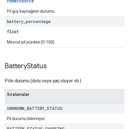
PowerSource
Pil güç kaynağının durumu.
battery
_
percentage
float
Mevcut pil yüzdesi [0-100].
Battery
Status
Pilin durumu (dolu veya şarj oluyor vb.)
Sıralamalar
UNKNOWN
_
BATTERY
_
STATUS
Pil durumu bilinmiyor.
BATTERY
_
STATUS
_
CHARGING