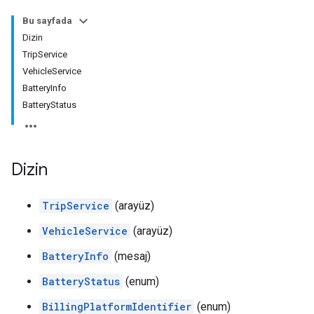
Bu sayfada
Dizin
TripService
VehicleService
BatteryInfo
BatteryStatus
Dizin
TripService
(arayüz)
VehicleService
(arayüz)
BatteryInfo
(mesaj)
BatteryStatus
(enum)
BillingPlatformIdentifier
(enum)