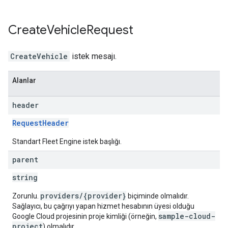
Create
Vehicle
Request
CreateVehicle
istek mesajı.
Alanlar
header
RequestHeader
Standart Fleet Engine istek başlığı.
parent
string
providers/{provider}
Zorunlu.
biçiminde olmalıdır.
Sağlayıcı, bu çağrıyı yapan hizmet hesabının üyesi olduğu
sample-cloud-
Google Cloud projesinin proje kimliği (örneğin,
project
) olmalıdır.