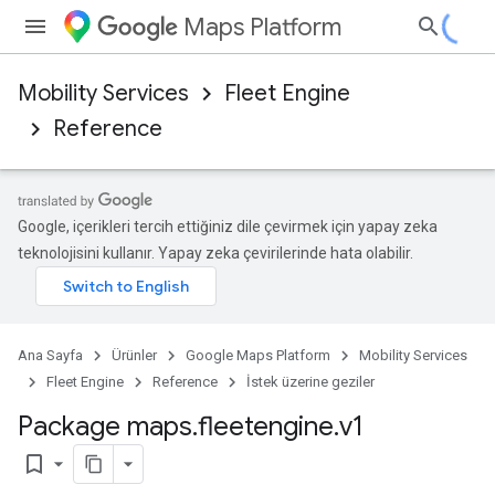
Maps Platform
Mobility Services
Fleet Engine
Reference
Google, içerikleri tercih ettiğiniz dile çevirmek için yapay zeka
teknolojisini kullanır. Yapay zeka çevirilerinde hata olabilir.
Ana Sayfa
Ürünler
Google Maps Platform
Mobility Services
Fleet Engine
Reference
İstek üzerine geziler
Package maps
.
fleetengine
.
v1
bookmark_border