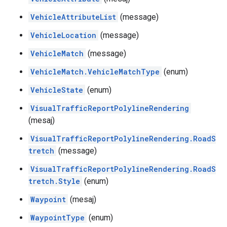
VehicleAttributeList
(message)
VehicleLocation
(message)
VehicleMatch
(message)
VehicleMatch.VehicleMatchType
(enum)
VehicleState
(enum)
VisualTrafficReportPolylineRendering
(mesaj)
VisualTrafficReportPolylineRendering.RoadS
tretch
(message)
VisualTrafficReportPolylineRendering.RoadS
tretch.Style
(enum)
Waypoint
(mesaj)
WaypointType
(enum)