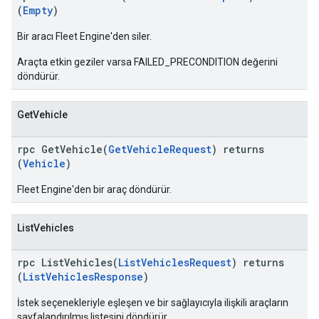
(
Empty
)
Bir aracı Fleet Engine'den siler.
Araçta etkin geziler varsa FAILED_PRECONDITION değerini
döndürür.
GetVehicle
rpc GetVehicle(
GetVehicleRequest
) returns
(
Vehicle
)
Fleet Engine'den bir araç döndürür.
ListVehicles
rpc ListVehicles(
ListVehiclesRequest
) returns
(
ListVehiclesResponse
)
İstek seçenekleriyle eşleşen ve bir sağlayıcıyla ilişkili araçların
sayfalandırılmış listesini döndürür.