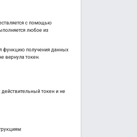
ществляется с помощью
выполняется любое из
ал функцию получения данных
е вернула токен.
й действительный токен и не
трукциям: