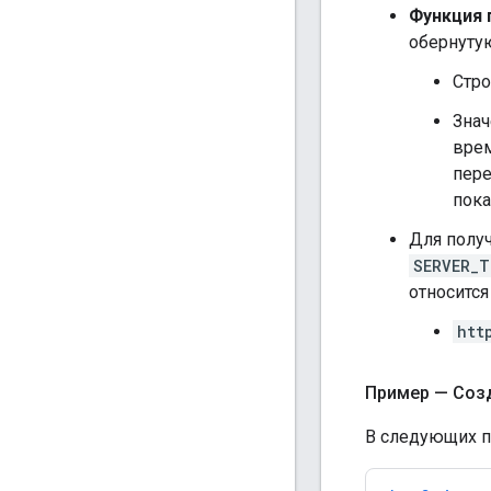
Функция 
обернуту
Стр
Знач
врем
пере
пока
Для полу
SERVER_T
относится
htt
Пример — Созд
В следующих п