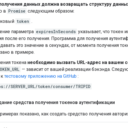
получения данных должна возвращать структуру данны
ю в
Promise
следующим образом:
оковый
token
.
ение параметра
expiresInSeconds
указывает, что токен и
я после его получения. Программа для получения аутент
давать это значение в секундах, от момента получения ток
зано в примере.
чения токена
необходимо вызвать URL-адрес на вашем 
OKEN_URL
— зависит от вашей реализации бэкэнда. Следу
 к
тестовому приложению на GitHub
:
ps://SERVER_URL/token/consumer/TRIPID
ание средства получения токенов аутентификации
римерах показано, как создать средство получения автори