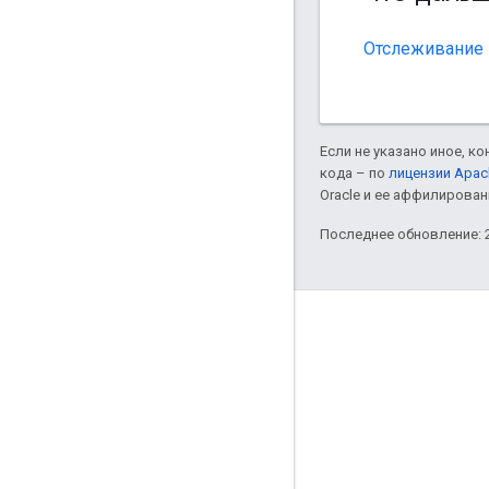
Отслеживание п
Если не указано иное, к
кода – по
лицензии Apac
Oracle и ее аффилирован
Последнее обновление: 2
Полезные ссылки
Google Developer Program
Google Developer Groups
Google Developer Experts
Accelerators