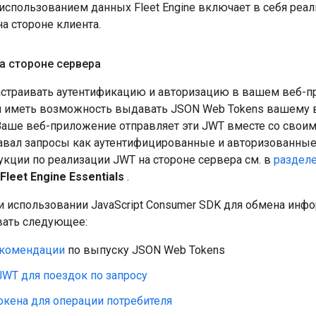
использованием данных Fleet Engine включает в себя реал
на стороне клиента.
а стороне сервера
страивать аутентификацию и авторизацию в вашем веб-п
 иметь возможность выдавать JSON Web Tokens вашему 
. Ваше веб-приложение отправляет эти JWT вместе со своим
навал запросы как аутентифицированные и авторизованные
укции по реализации JWT на стороне сервера см. в
раздел
Fleet Engine Essentials
.
ри использовании JavaScript Consumer SDK для обмена инф
вать следующее:
комендации
по выпуску JSON Web Tokens
JWT для поездок по запросу
окена для операции потребителя