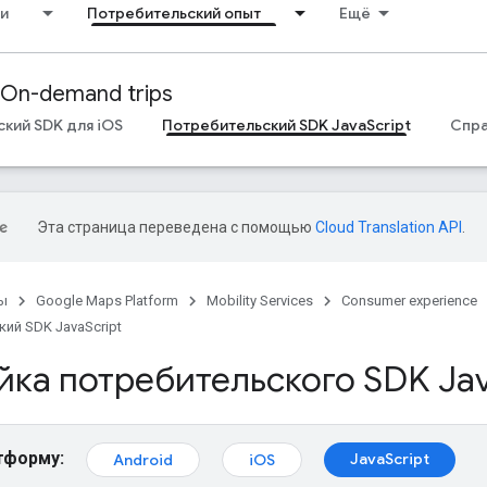
и
Потребительский опыт
Ещё
On-demand trips
кий SDK для iOS
Потребительский SDK JavaScript
Спра
Эта страница переведена с помощью
Cloud Translation API
.
ы
Google Maps Platform
Mobility Services
Consumer experience
ий SDK JavaScript
йка потребительского SDK Ja
тформу:
JavaScript
Android
iOS