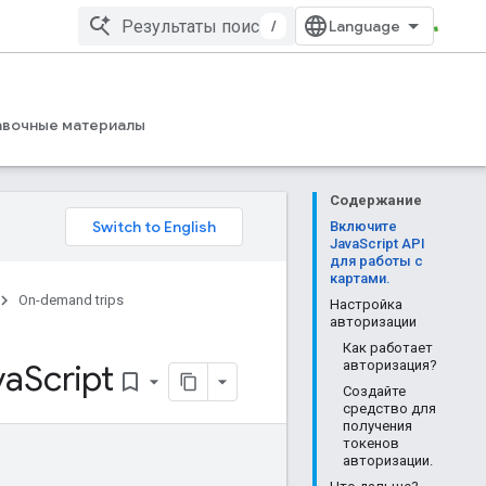
/
вочные материалы
Содержание
Включите
JavaScript API
для работы с
картами.
On-demand trips
Настройка
авторизации
Как работает
va
Script
авторизация?
bookmark_border
Создайте
средство для
получения
токенов
авторизации.