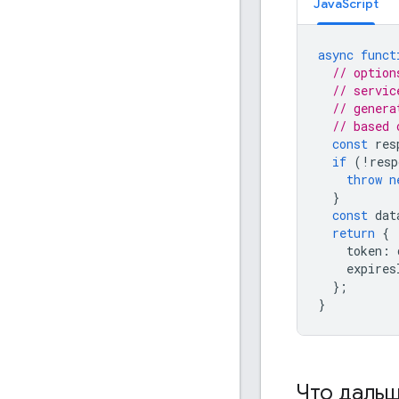
JavaScript
async
funct
// option
// servic
// genera
// based 
const
res
if
(
!
resp
throw
n
}
const
dat
return
{
token
:
expires
};
}
Что даль