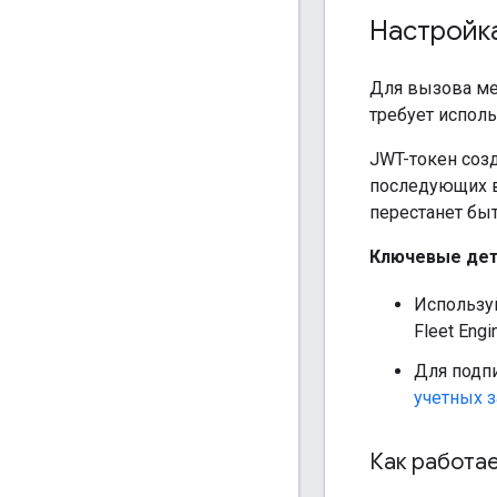
Настройк
Для вызова ме
требует испол
JWT-токен созд
последующих вз
перестанет бы
Ключевые де
Использу
Fleet Engi
Для подп
учетных з
Как работа