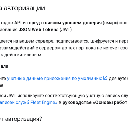
а авторизации
тодов API из
сред с низким уровнем доверия
(смартфонов
ьзования
JSON Web Tokens
(JWT).
ается на вашем сервере, подписывается, шифруется и пер
аимодействий с сервером до тех пор, пока не истечет сро
ть действительным.
тали
йте
учетные данные приложения по умолчанию
для ауте
ne.
иси JWT используйте соответствующую учетную запись слу
аписей служб Fleet Engine»
в
руководстве «Основы работы
ет авторизация?