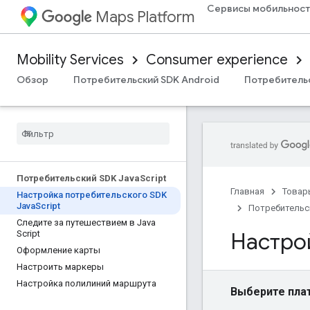
Сервисы мобильност
Maps Platform
Mobility Services
Consumer experience
Обзор
Потребительский SDK Android
Потребительс
Потребительский SDK Java
Script
Главная
Товар
Настройка потребительского SDK
Java
Script
Потребительск
Следите за путешествием в Java
Настро
Script
Оформление карты
Настроить маркеры
Настройка полилиний маршрута
Выберите пла