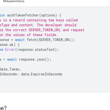
Машинопись
ion
authTokenFetcher
(
options
)
{
s is a record containing two keys called
eType and context. The developer should
te the correct SERVER_TOKEN_URL and request
on the values of these fields.
ponse
=
await
fetch
(
SERVER_TOKEN_URL
);
onse
.
ok
)
{
ew
Error
(
response
.
statusText
);
a
=
await
response
.
json
();
data
.
Token
,
InSeconds
:
data
.
ExpiresInSeconds
ше?