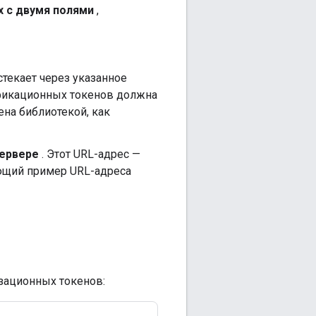
х с двумя полями
,
стекает через указанное
ификационных токенов должна
ена библиотекой, как
сервере
. Этот URL-адрес —
ющий пример URL-адреса
зационных токенов: