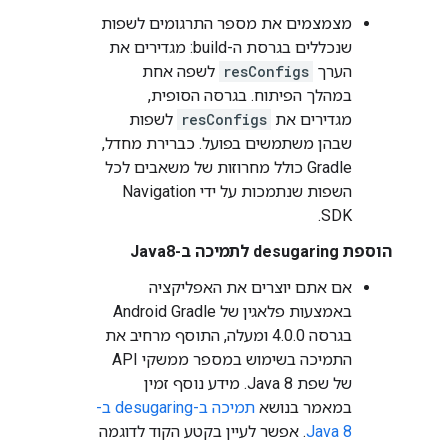
מצמצמים את מספר התרגומים לשפות
שנכללים בגרסת ה-build: מגדירים את
הערך
resConfigs
לשפה אחת
במהלך הפיתוח. בגרסה הסופית,
מגדירים את
resConfigs
לשפות
שבהן משתמשים בפועל. כברירת מחדל,
Gradle כולל מחרוזות של משאבים לכל
השפות שנתמכות על ידי Navigation
SDK.
הוספת desugaring לתמיכה ב-Java8
אם אתם יוצרים את האפליקציה
באמצעות פלאגין של Android Gradle
בגרסה 4.0.0 ומעלה, התוסף מרחיב את
התמיכה בשימוש במספר ממשקי API
של שפת Java 8. מידע נוסף זמין
במאמר בנושא
תמיכה ב-desugaring ב-
Java 8
. אפשר לעיין בקטע הקוד לדוגמה