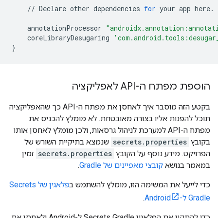
//
Declare
other
dependencies
for
your
app
here
.
annotationProcessor
"androidx.annotation:annotat
coreLibraryDesugaring
'com.android.tools:desugar
}
הוספת מפתח ה-API לאפליקציה
בקטע הזה מוסבר איך לאחסן את מפתח ה-API כך שהאפליקציה
תוכל להפנות אליו בצורה מאובטחת. לא מומלץ להכניס את
מפתח ה-API למערכת לניהול גרסאות, ולכן מומלץ לאחסן אותו
בקובץ
secrets.properties
שנמצא בתיקיית השורש של
הפרויקט. מידע נוסף על הקובץ
secrets.properties
זמין
במאמר בנושא
קובצי מאפיינים של Gradle
.
כדי לייעל את המשימה הזו, מומלץ להשתמש ב
פלאגין של Secrets
Gradle ל-Android
.
כדי להתקין את הפלאגין Secrets Gradle ל-Android ולאחסן את