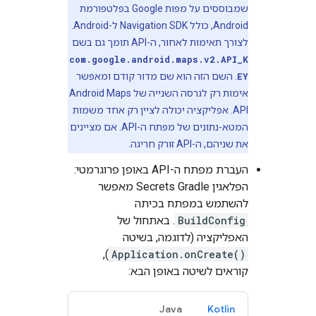
שמבוססים על מפות Google בפלטפורמת
Android, כולל Navigation SDK ל-Android.
לצורך תאימות לאחור, ה-API תומך גם בשם
com.google.android.maps.v2.API_K
EY
. השם הזה הוא שם מדור קודם ומאפשר
אימות רק לגרסה השנייה של Android Maps
API. אפליקציה יכולה לציין רק אחד משמות
המטא-נתונים של מפתח ה-API. אם מציינים
את שניהם, ה-API זורק חריגה.
העברת מפתח ה-API באופן פרוגרמטי:
הפלאגין Secrets Gradle מאפשר
להשתמש במפתח בכיתה
BuildConfig
. באתחול של
האפליקציה (לדוגמה, בשיטה
),
Application.onCreate()
קוראים לשיטה באופן הבא:
Java
Kotlin