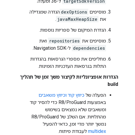
targetSdkVersion
ל-36 ומעלה.
מוסיפים
dexOptions
הגדרה שמגדילה
את
javaMaxHeapSize
.
הגדרת המיקום של ספריות נוספות.
מוסיפים את
repositories
ואת
dependencies
ל-Navigation SDK.
מחליפים את מספרי הגרסאות בהגדרות
התלות בגרסאות העדכניות הזמינות.
הגדרות אופציונליות לקיצור משך זמן של תהליך
build
הפעלה של
כיווץ קוד וכיווץ משאבים
באמצעות R8/ProGuard כדי להסיר קוד
ומשאבים שלא נמצאים בשימוש
מהתלויות. אם השלב של R8/ProGuard
נמשך יותר מדי זמן, כדאי להפעיל
multidex
לעבודת פיתוח.