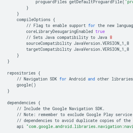
proguardFiles
getDefaultProguardFile
(
'pr
}
}
compileOptions
{
//
Flag
to
enable
support
for
the
new
langua
coreLibraryDesugaringEnabled
true
//
Sets
Java
compatibility
to
Java
8
sourceCompatibility
JavaVersion
.
VERSION_1_8
targetCompatibility
JavaVersion
.
VERSION_1_8
}
}
repositories
{
//
Navigation
SDK
for
Android
and
other
libraries
google
()
}
dependencies
{
//
Include
the
Google
Navigation
SDK
.
//
Note
:
remember
to
exclude
Google
Play
service
//
dependencies
to
avoid
duplicate
copies
of
the
api
"com.google.android.libraries.navigation:nav