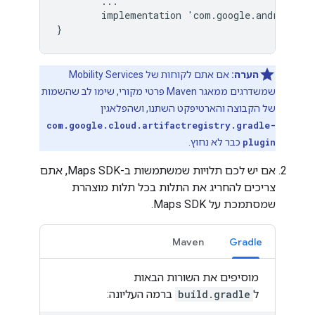
...
implementation
'
com
.
google
.
android
.
li
}
הערה:
אם אתם לקוחות של Mobility Services
שמשדרגים ממאגר Maven פרטי מקורי, שימו לב שהשמות
של הקבוצה והארטיפקט השתנו, ושהפלאגין
com.google.cloud.artifactregistry.gradle-
plugin
כבר לא נחוץ.
אם יש לכם תלויות שמשתמשות ב-Maps SDK, אתם
צריכים להחריג את התלות בכל תלות מוצהרת
שמסתמכת על Maps SDK.
Maven
Gradle
מוסיפים את השורות הבאות
ל
build.gradle
ברמה העליונה: