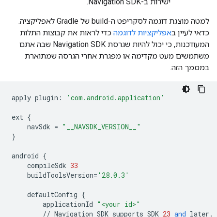
ישירות ב-Navigation SDK.
למטה מוצגת דוגמה לסקריפט ה-build של Gradle לאפליקציה.
כדאי לעיין ב
אפליקציות לדוגמה
כדי לראות את קבוצות התלות
המעודכנות, כי יכול להיות שגרסת Navigation SDK שבה אתם
משתמשים מעט מקדימה או מפגרת אחרי הגרסה שמתוארת
במסמך הזה.
apply
plugin
:
'com.android.application'
ext
{
navSdk
=
"__NAVSDK_VERSION__"
}
android
{
compileSdk
33
buildToolsVersion
=
'28.0.3'
defaultConfig
{
applicationId
"<your id>"
//
Navigation
SDK
supports
SDK
23
and
later
.