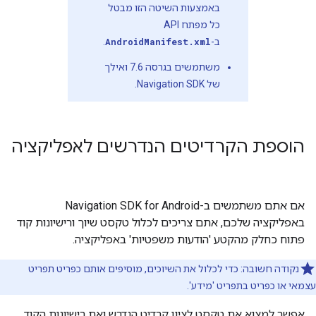
באמצעות השיטה הזו מבטל
כל מפתח API
ב-
AndroidManifest.xml
.
משתמשים בגרסה 7.6 ואילך
של Navigation SDK.
הוספת הקרדיטים הנדרשים לאפליקציה
אם אתם משתמשים ב-Navigation SDK for Android
באפליקציה שלכם, אתם צריכים לכלול טקסט שיוך ורישיונות קוד
פתוח כחלק מהקטע 'הודעות משפטיות' באפליקציה.
נקודה חשובה: כדי לכלול את השיוכים, מוסיפים אותם כפריט תפריט
עצמאי או כפריט בתפריט 'מידע'.
אפשר למצוא את טקסט לציון קרדיט הנדרש ואת רישיונות הקוד