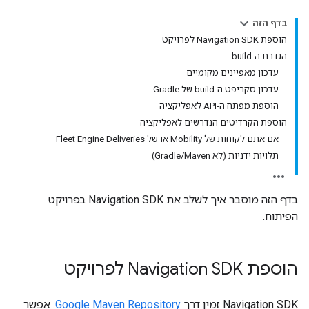
בדף הזה
הוספת Navigation SDK לפרויקט
הגדרת ה-build
עדכון מאפיינים מקומיים
עדכון סקריפט ה-build של Gradle
הוספת מפתח ה-API לאפליקציה
הוספת הקרדיטים הנדרשים לאפליקציה
אם אתם לקוחות של Mobility או של Fleet Engine Deliveries
תלויות ידניות (לא Gradle/Maven)
בדף הזה מוסבר איך לשלב את Navigation SDK בפרויקט
הפיתוח.
הוספת Navigation SDK לפרויקט
‫Navigation SDK זמין דרך
Google Maven Repository
. אפשר