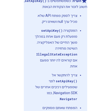
הערה:
כשמשתמשים ב-
setApiKey()
,
חשוב לזכור את הנקודות הבאות:
צריך לספק מפתח API שלא
מכיל ערך null ושאינו ריק.
הפונקציה
setApiKey()
מופעלת רק פעם אחת במהלך
משך החיים של האפליקציה.
השיטה מחזירה
IllegalStateException
אם קוראים לה יותר מפעם
אחת.
צריך להתקשר אל
setApiKey()
לפני
שמפעילים רכיבים אחרים של
Navigation SDK, כמו
.
Navigator
המפתח שאתם מספקים