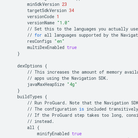
minSdkVersion
23
targetSdkVersion
34
versionCode
1
versionName
"1.0"
//
Set
this
to
the
languages
you
actually
use
//
for
all
languages
supported
by
the
Navigat
resConfigs
"en"
multiDexEnabled
true
}
dexOptions
{
//
This
increases
the
amount
of
memory
avail
//
apps
using
the
Navigation
SDK
.
javaMaxHeapSize
"4g"
}
buildTypes
{
//
Run
ProGuard
.
Note
that
the
Navigation
SD
//
The
configuration
is
included
transitivel
//
If
the
ProGuard
step
takes
too
long
,
cons
//
instead
.
all
{
minifyEnabled
true