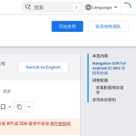
/
开始使用
联系销售团队
本页内容
含错
Navigation SDK for
Android 的 SKU 详
情和价格
调整配额
查看配额增加请
资源
求
使用条款限制
ookmark_border
 API 或 SDK 请求中添加
API 密钥
或