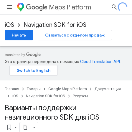
Maps Platform
iOS
Navigation SDK for iOS
Начать
Связаться с отделом продаж
Эта страница переведена с помощью
Cloud Translation API
.
Главная
Товары
Google Maps Platform
Документация
iOS
Navigation SDK for iOS
Ресурсы
Варианты поддержки
навигационного SDK для i
OS
bookmark_border