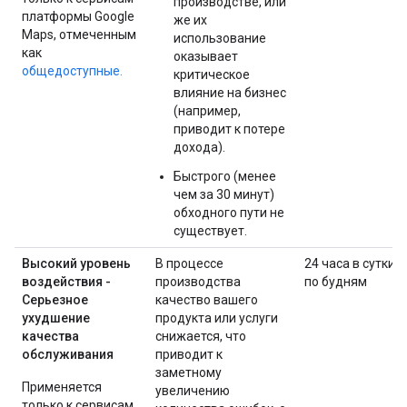
производстве, или
платформы Google
же их
Maps, отмеченным
использование
как
оказывает
общедоступные.
критическое
влияние на бизнес
(например,
приводит к потере
дохода).
Быстрого (менее
чем за 30 минут)
обходного пути не
существует.
Высокий уровень
В процессе
24 часа в сутки
воздействия -
производства
по будням
Серьезное
качество вашего
ухудшение
продукта или услуги
качества
снижается, что
обслуживания
приводит к
заметному
Применяется
увеличению
только к сервисам