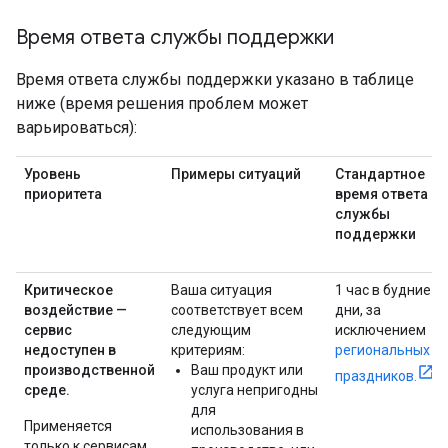
Время ответа службы поддержки
Время ответа службы поддержки указано в таблице
ниже (время решения проблем может
варьироваться):
Уровень
Примеры ситуаций
Стандартное
приоритета
время ответа
службы
поддержки
Критическое
Ваша ситуация
1 час в будние
воздействие —
соответствует всем
дни, за
сервис
следующим
исключением
недоступен в
критериям:
региональных
производственной
Ваш продукт или
праздников.
среде.
услуга непригодны
для
Применяется
использования в
только к сервисам