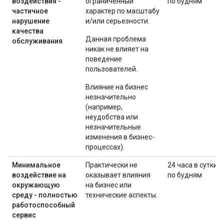
воздействия -
ограниченный
по будням
частичное
характер по масштабу
нарушение
и/или серьезности.
качества
Данная проблема
обслуживания
никак не влияет на
поведение
пользователей.
Влияние на бизнес
незначительно
(например,
неудобства или
незначительные
изменения в бизнес-
процессах).
Минимальное
Практически не
24 часа в сутки
воздействие на
оказывает влияния
по будням
окружающую
на бизнес или
среду - полностью
технические аспекты.
работоспособный
сервис