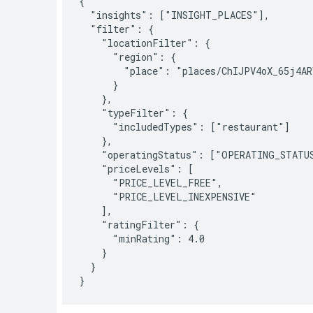
{

  "insights": ["INSIGHT_PLACES"],

  "filter": {

    "locationFilter": {

      "region": {

        "place": "places/ChIJPV4oX_65j4AR
      }

    },

    "typeFilter": {

      "includedTypes": ["restaurant"]

    },

    "operatingStatus": ["OPERATING_STATUS
    "priceLevels": [

      "PRICE_LEVEL_FREE",

      "PRICE_LEVEL_INEXPENSIVE"

    ],

    "ratingFilter": {

      "minRating": 4.0

    }

  }
