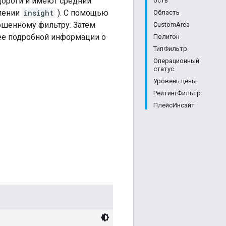
дороги и имеют средний
ость
слении
insight
). С помощью
Область
ошенному фильтру. Затем
CustomArea
лее подробной информации о
Полигон
ТипФильтр
Операционный
статус
Уровень цены
РейтингФильтр
ПлейсИнсайт