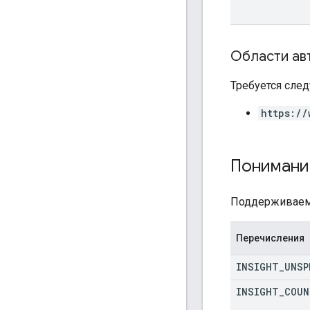
Области ав
Требуется след
https://
Понимани
Поддерживаем
Перечисления
INSIGHT
_
UNSP
INSIGHT
_
COUN