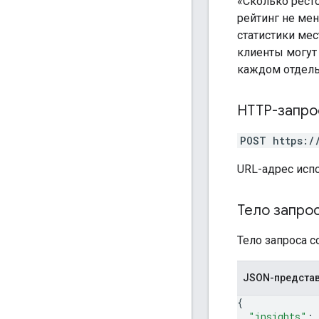
«Сколько рест
рейтинг не ме
статистики ме
клиенты могут
каждом отдель
HTTP-запро
POST https:/
URL-адрес исп
Тело запро
Тело запроса 
JSON-предста
{
"insights"
: 