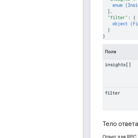
enum (
Insi
]
,
"filter"
: 
{
object (
Fi
}
}
Поля
insights[]
filter
Тело ответ
Ответ для RPC 