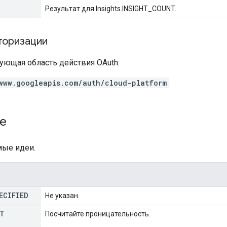
Результат для Insights.INSIGHT_COUNT.
торизации
ующая область действия OAuth:
www.googleapis.com/auth/cloud-platform
е
ые идеи.
ECIFIED
Не указан.
T
Посчитайте проницательность.