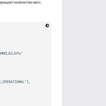
звращает количество мест,
VW8IJ6IJUYs"

_OPERATIONAL"],
