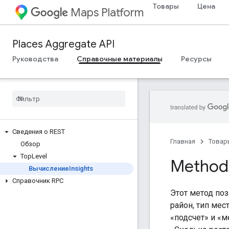
Товары
Цена
Maps Platform
Places Aggregate API
Руководства
Справочные материалы
Ресурсы
Сведения о REST
Главная
Товар
Обзор
Top
Level
Method
ВычислениеInsights
Справочник RPC
Этот метод поз
район, тип мес
«подсчет» и «м