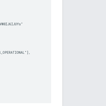
VW8IJ6IJUYs"

_OPERATIONAL"],
