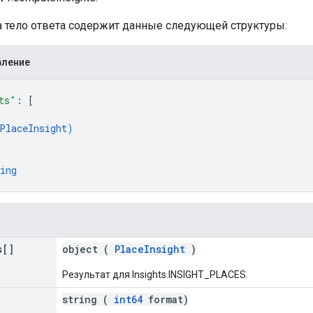
ха тело ответа содержит данные следующей структуры:
вление
ts"
: 
[
PlaceInsight
)
ing
s[]
object (
PlaceInsight
)
Результат для Insights.INSIGHT_PLACES.
string (
int64
format)