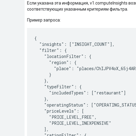
Если указана эта информация, v1.computeInsights во
соответствующих указанным критериям фильтра.
Пример запроса:
{

  "insights": ["INSIGHT_COUNT"],

  "filter": {

    "locationFilter": {

      "region": {

        "place": "places/ChIJPV4oX_65j4AR
      }

    },

    "typeFilter": {

      "includedTypes": ["restaurant"]

    },

    "operatingStatus": ["OPERATING_STATUS
    "priceLevels": [

      "PRICE_LEVEL_FREE",

      "PRICE_LEVEL_INEXPENSIVE"

    ],

    "ratingFilter": {
