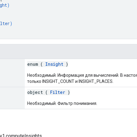
ght
)
lter
)
enum (
Insight
)
Необходимый. Информация для вычислений. В наст
только INSIGHT_COUNT и INSIGHT_PLACES.
object (
Filter
)
Необходимый. Фильтр понимания.
а
v1.computeInsights.