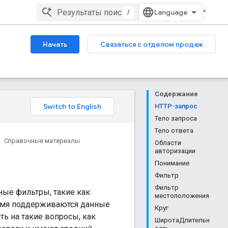
/
Начать
Связаться с отделом продаж
Содержание
HTTP-запрос
Тело запроса
Тело ответа
Справочные материалы
Области
авторизации
Понимание
Фильтр
Фильтр
ные фильтры, такие как:
местоположения
время поддерживаются данные
Круг
ть на такие вопросы, как
ШиротаДлительн