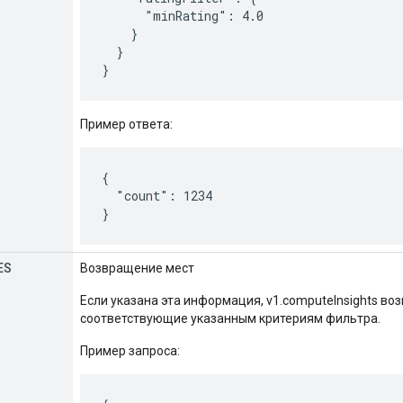
      "minRating": 4.0

    }

  }

Пример ответа:
{

  "count": 1234

ES
Возвращение мест
Если указана эта информация, v1.computeInsights в
соответствующие указанным критериям фильтра.
Пример запроса: