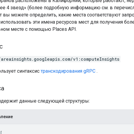
оранов расположены в Калифорнии, которые работают, не
нее 4 звезд» (более подробную информацию см. в перечи
ст вы можете определить, какие места соответствуют запр
 использовать эти имена ресурсов мест для получения бо
ном месте с помощью Places API.
с
/areainsights.googleapis.com/v1:computeInsights
ользует синтаксис
транскодирования gRPC
.
са
содержит данные следующей структуры:
вление
[