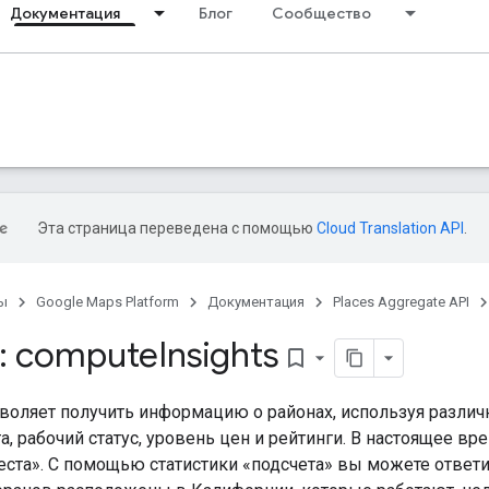
Документация
Блог
Сообщество
Эта страница переведена с помощью
Cloud Translation API
.
ы
Google Maps Platform
Документация
Places Aggregate API
: compute
Insights
bookmark_border
воляет получить информацию о районах, используя различ
та, рабочий статус, уровень цен и рейтинги. В настоящее 
еста». С помощью статистики «подсчета» вы можете ответи