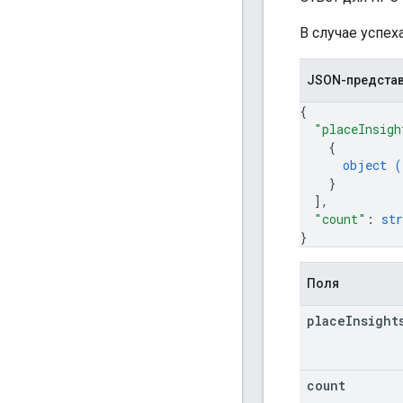
В случае успе
JSON-предста
{
"placeInsigh
{
object (
}
]
,
"count"
: 
str
}
Поля
place
Insight
count