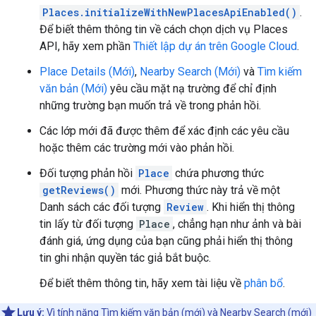
Places.initializeWithNewPlacesApiEnabled()
.
Để biết thêm thông tin về cách chọn dịch vụ Places
API, hãy xem phần
Thiết lập dự án trên Google Cloud
.
Place Details (Mới)
,
Nearby Search (Mới)
và
Tìm kiếm
văn bản (Mới)
yêu cầu mặt nạ trường để chỉ định
những trường bạn muốn trả về trong phản hồi.
Các lớp mới đã được thêm để xác định các yêu cầu
hoặc thêm các trường mới vào phản hồi.
Đối tượng phản hồi
Place
chứa phương thức
getReviews()
mới. Phương thức này trả về một
Danh sách các đối tượng
Review
. Khi hiển thị thông
tin lấy từ đối tượng
Place
, chẳng hạn như ảnh và bài
đánh giá, ứng dụng của bạn cũng phải hiển thị thông
tin ghi nhận quyền tác giả bắt buộc.
Để biết thêm thông tin, hãy xem tài liệu về
phân bổ
.
Lưu ý:
Vì tính năng Tìm kiếm văn bản (mới) và Nearby Search (mới)