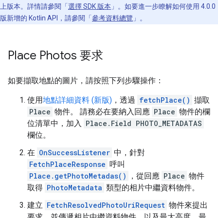
上版本。詳情請參閱「
選擇 SDK 版本
」。如要進一步瞭解如何使用 4.0.0
版新增的 Kotlin API，請參閱「
參考資料總覽
」。
Place Photos 要求
如要擷取地點的圖片，請按照下列步驟操作：
使用
地點詳細資料 (新版)
，透過
fetchPlace()
擷取
Place
物件。 請務必在要納入回應
Place
物件的欄
位清單中，加入
Place.Field PHOTO_METADATAS
欄位。
在
OnSuccessListener
中，針對
FetchPlaceResponse
呼叫
Place.getPhotoMetadas()
，從回應
Place
物件
取得
PhotoMetadata
類型的相片中繼資料物件。
建立
FetchResolvedPhotoUriRequest
物件來提出
要求，並傳遞相片中繼資料物件，以及最大高度、最