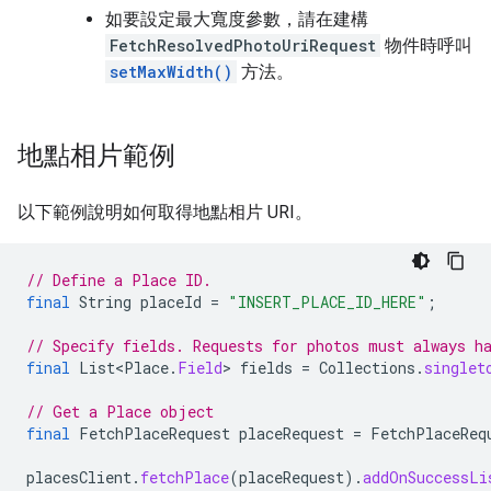
如要設定最大寬度參數，請在建構
FetchResolvedPhotoUriRequest
物件時呼叫
setMaxWidth()
方法。
地點相片範例
以下範例說明如何取得地點相片 URI。
// Define a Place ID.
final
String
placeId
=
"INSERT_PLACE_ID_HERE"
;
// Specify fields. Requests for photos must always h
final
List<Place
.
Field
>
fields
=
Collections
.
singlet
// Get a Place object
final
FetchPlaceRequest
placeRequest
=
FetchPlaceReq
placesClient
.
fetchPlace
(
placeRequest
).
addOnSuccessLi