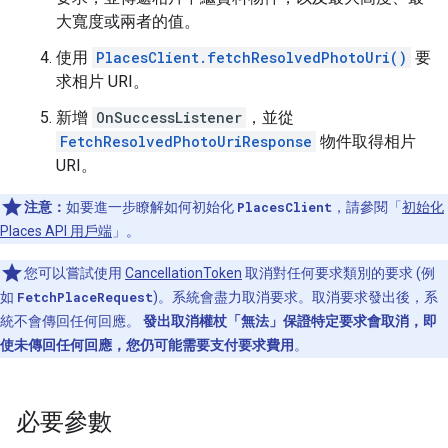
大寬度或兩者的值。
使用
PlacesClient.fetchResolvedPhotoUri()
要
求相片 URI。
新增
OnSuccessListener
，並從
FetchResolvedPhotoUriResponse
物件取得相片
URI。
注意：
如要進一步瞭解如何初始化
PlacesClient
，請參閱「
初始化
Places API 用戶端
」。
您可以嘗試使用
CancellationToken
取消對任何要求類別的要求 (例
如
FetchPlaceRequest
)。系統會盡力取消要求。取消要求發出後，系
統不會傳回任何回應。
發出取消權杖「無法」保證特定要求會取消，即
使未傳回任何回應，您仍可能需要支付要求費用
。
必要參數