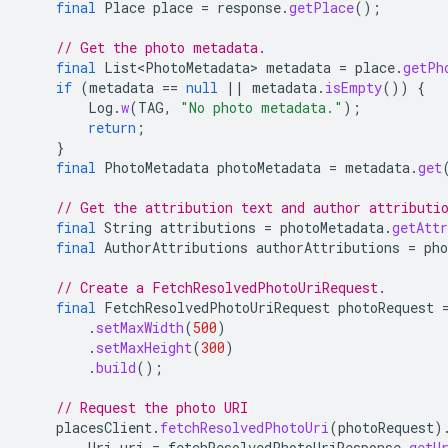
final
Place
place
=
response
.
getPlace
();
// Get the photo metadata.
final
List<PhotoMetadata>
metadata
=
place
.
getPh
if
(
metadata
==
null
||
metadata
.
isEmpty
())
{
Log
.
w
(
TAG
,
"No photo metadata."
);
return
;
}
final
PhotoMetadata
photoMetadata
=
metadata
.
get
// Get the attribution text and author attributi
final
String
attributions
=
photoMetadata
.
getAttr
final
AuthorAttributions
authorAttributions
=
pho
// Create a FetchResolvedPhotoUriRequest.
final
FetchResolvedPhotoUriRequest
photoRequest
.
setMaxWidth
(
500
)
.
setMaxHeight
(
300
)
.
build
();
// Request the photo URI
placesClient
.
fetchResolvedPhotoUri
(
photoRequest
)
Uri
uri
=
fetchResolvedPhotoUriResponse
.
getU