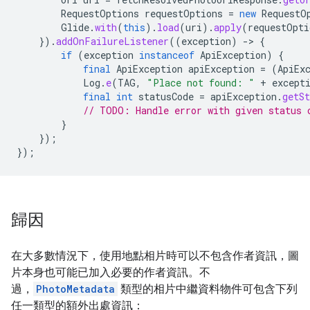
RequestOptions
requestOptions
=
new
RequestO
Glide
.
with
(
this
).
load
(
uri
).
apply
(
requestOpti
}).
addOnFailureListener
((
exception
)
->
{
if
(
exception
instanceof
ApiException
)
{
final
ApiException
apiException
=
(
ApiEx
Log
.
e
(
TAG
,
"Place not found: "
+
except
final
int
statusCode
=
apiException
.
getSt
// TODO: Handle error with given status 
}
});
});
歸因
在大多數情況下，使用地點相片時可以不包含作者資訊，圖
片本身也可能已加入必要的作者資訊。不
過，
PhotoMetadata
類型的相片中繼資料物件可包含下列
任一類型的額外出處資訊：