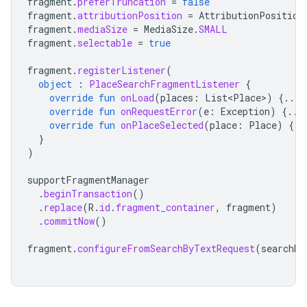
fragment
.
preferTruncation
=
false
fragment
.
attributionPosition
=
AttributionPosition
fragment
.
mediaSize
=
MediaSize
.
SMALL
fragment
.
selectable
=
true
fragment
.
registerListener
(
object
:
PlaceSearchFragmentListener
{
override
fun
onLoad
(
places
:
List<Place>
)
{...}
override
fun
onRequestError
(
e
:
Exception
)
{...
override
fun
onPlaceSelected
(
place
:
Place
)
{..
}
)
supportFragmentManager
.
beginTransaction
()
.
replace
(
R
.
id
.
fragment_container
,
fragment
)
.
commitNow
()
fragment
.
configureFromSearchByTextRequest
(
searchBy