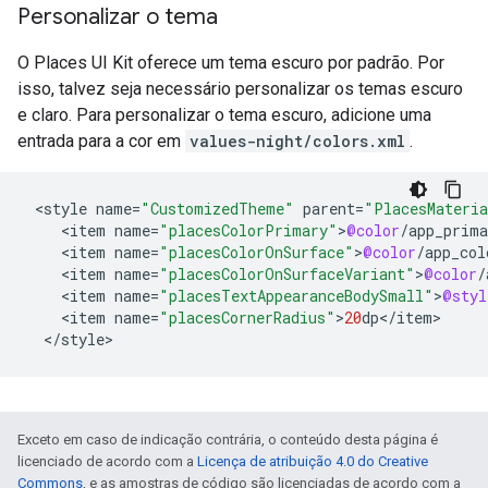
Personalizar o tema
O Places UI Kit oferece um tema escuro por padrão. Por
isso, talvez seja necessário personalizar os temas escuro
e claro. Para personalizar o tema escuro, adicione uma
entrada para a cor em
values-night/colors.xml
.
<
style
name
=
"CustomizedTheme"
parent
=
"PlacesMateri
<
item
name
=
"placesColorPrimary"
>
@color
/
app_prima
<
item
name
=
"placesColorOnSurface"
>
@color
/
app_col
<
item
name
=
"placesColorOnSurfaceVariant"
>
@color
/
<
item
name
=
"placesTextAppearanceBodySmall"
>
@styl
<
item
name
=
"placesCornerRadius"
>
20
dp
<
/
item
<
/
style
>
Exceto em caso de indicação contrária, o conteúdo desta página é
licenciado de acordo com a
Licença de atribuição 4.0 do Creative
Commons
, e as amostras de código são licenciadas de acordo com a