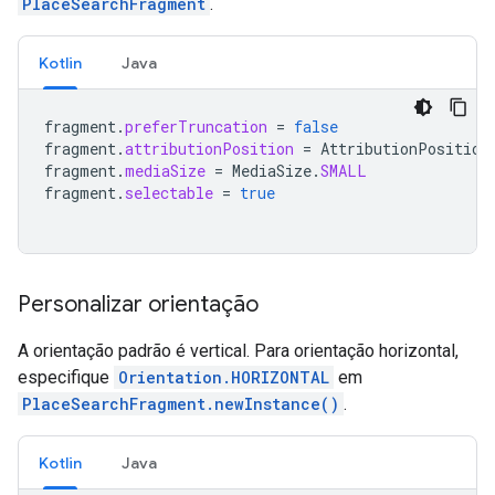
PlaceSearchFragment
.
Kotlin
Java
fragment
.
preferTruncation
=
false
fragment
.
attributionPosition
=
AttributionPosition
fragment
.
mediaSize
=
MediaSize
.
SMALL
fragment
.
selectable
=
true
Personalizar orientação
A orientação padrão é vertical. Para orientação horizontal,
especifique
Orientation.HORIZONTAL
em
PlaceSearchFragment.newInstance()
.
Kotlin
Java