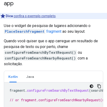
app
Dica
:
confira o exemplo completo
.
Use o widget de pesquisa de lugares adicionando o
PlaceSearchFragment
fragment
ao seu layout.
Quando você quiser que o app carregue um resultado de
pesquisa de texto ou por perto, chame
configureFromSearchByTextRequest()
ou
configureFromSearchNearbyRequest()
com a
solicitação.
Kotlin
Java
fragment
.
configureFromSearchByTextRequest
(
searchBy
// or fragment.configureFromSearchNearbyRequest(se