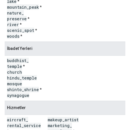
lake
*
mountain
_
peak
*
nature
_
preserve
*
river
*
scenic
_
spot
*
woods
*
İbadet Yerleri
buddhist
_
temple
*
church
hindu
_
temple
mosque
shinto
_
shrine
*
synagogue
Hizmetler
aircraft
_
makeup
_
artist
rental
_
service
marketing
_