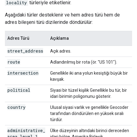
locality
türleriyle etiketlenir.
Aşağıdaki türler desteklenir ve hem adres türü hem de
adres bileşeni türü dizilerinde döndürülür:
Adres Türü
Açıklama
street
_
address
Açık adres.
route
Adlandırılmış bir rota (ör. "US 101").
intersection
Genellikle iki ana yolun kesiştiği büyük bir
kavşak.
political
Siyasi bir tüzel kişilik Genellikle bu tür, bir
idari birimin poligonunu gösterir.
country
Ulusal siyasi varlık ve genellikle Geocoder
tarafından döndürülen en yüksek sıralı
türdür.
administrative
_
Ülke düzeyinin altındaki birinci dereceden
area
_
level
_
1
idari bölge. Amerika Birleşik