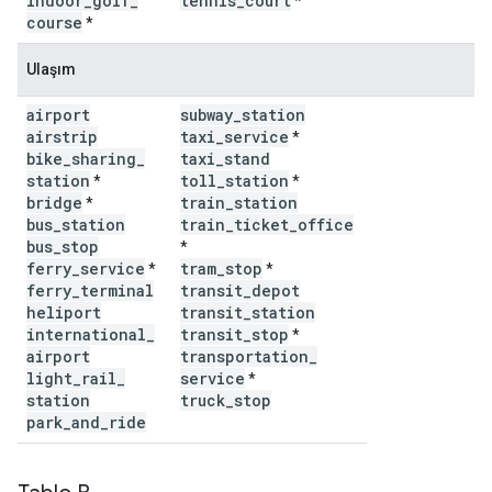
indoor
_
golf
_
tennis
_
court
*
course
*
Ulaşım
airport
subway
_
station
airstrip
taxi
_
service
*
bike
_
sharing
_
taxi
_
stand
station
toll
_
station
*
*
bridge
train
_
station
*
bus
_
station
train
_
ticket
_
office
bus
_
stop
*
ferry
_
service
tram
_
stop
*
*
ferry
_
terminal
transit
_
depot
heliport
transit
_
station
international
_
transit
_
stop
*
airport
transportation
_
light
_
rail
_
service
*
station
truck
_
stop
park
_
and
_
ride