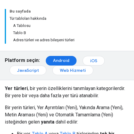
Bu sayfada
Tür tabloları hakkında
A Tablosu
Tablo B
Adres türleri ve adres bileşeni türleri
Platform seçin:
Android
iOS
JavaScript
Web Hizmeti
Yer türleri
, bir yerin özelliklerini tanımlayan kategorilerdir.
Bir yere bir veya daha fazla yer türü atanabilir.
Bir yerin türleri, Yer Ayrıntıları (Yeni), Yakında Arama (Yeni),
Metin Araması (Yeni) ve Otomatik Tamamlama (Yeni)
isteğinden gelen
yanıta
dahil edilir:
Bir yer,
Tablo A
veya
Tablo B
türlerinden
tek bir