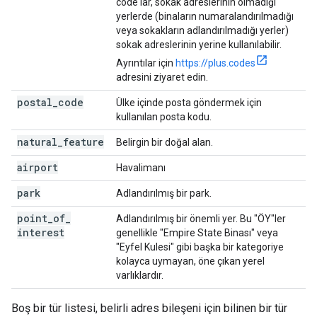
code'lar, sokak adreslerinin olmadığı
yerlerde (binaların numaralandırılmadığı
veya sokakların adlandırılmadığı yerler)
sokak adreslerinin yerine kullanılabilir.
Ayrıntılar için
https://plus.codes
adresini ziyaret edin.
postal
_
code
Ülke içinde posta göndermek için
kullanılan posta kodu.
natural
_
feature
Belirgin bir doğal alan.
airport
Havalimanı
park
Adlandırılmış bir park.
point
_
of
_
Adlandırılmış bir önemli yer. Bu "ÖY"ler
interest
genellikle "Empire State Binası" veya
"Eyfel Kulesi" gibi başka bir kategoriye
kolayca uymayan, öne çıkan yerel
varlıklardır.
Boş bir tür listesi, belirli adres bileşeni için bilinen bir tür