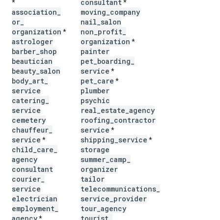
consultant
*
*
association
_
moving
_
company
or
_
nail
_
salon
organization
non
_
profit
_
*
astrologer
organization
*
barber
_
shop
painter
beautician
pet
_
boarding
_
beauty
_
salon
service
*
body
_
art
_
pet
_
care
*
service
plumber
catering
_
psychic
service
real
_
estate
_
agency
cemetery
roofing
_
contractor
chauffeur
_
service
*
service
shipping
_
service
*
*
child
_
care
_
storage
agency
summer
_
camp
_
consultant
organizer
courier
_
tailor
service
telecommunications
_
electrician
service
_
provider
employment
_
tour
_
agency
agency
tourist
_
*