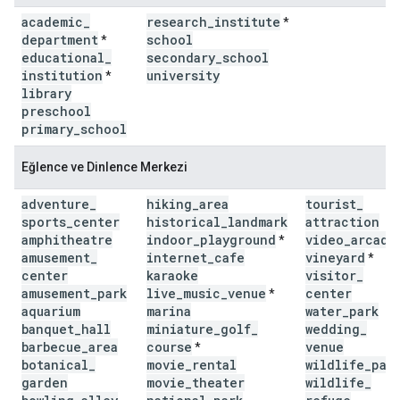
academic
_
research
_
institute
*
department
school
*
educational
_
secondary
_
school
institution
university
*
library
preschool
primary
_
school
Eğlence ve Dinlence Merkezi
adventure
_
hiking
_
area
tourist
_
sports
_
center
historical
_
landmark
attraction
amphitheatre
indoor
_
playground
video
_
arcade
*
amusement
_
internet
_
cafe
vineyard
*
center
karaoke
visitor
_
amusement
_
park
live
_
music
_
venue
center
*
aquarium
marina
water
_
park
banquet
_
hall
miniature
_
golf
_
wedding
_
barbecue
_
area
course
venue
*
botanical
_
movie
_
rental
wildlife
_
par
garden
movie
_
theater
wildlife
_