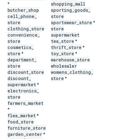
shopping
_
mall
*
butcher
_
shop
sporting
_
goods
_
cell
_
phone
_
store
store
sportswear
_
store
*
clothing
_
store
store
convenience
_
supermarket
store
tea
_
store
*
cosmetics
_
thrift
_
store
*
store
toy
_
store
*
*
department
_
warehouse
_
store
store
wholesaler
discount
_
store
womens
_
clothing
_
discount
_
store
*
supermarket
*
electronics
_
store
farmers
_
market
*
flea
_
market
*
food
_
store
furniture
_
store
garden
_
center
*