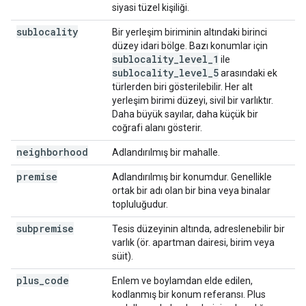
siyasi tüzel kişiliği.
sublocality
Bir yerleşim biriminin altındaki birinci
düzey idari bölge. Bazı konumlar için
sublocality
_
level
_
1
ile
sublocality
_
level
_
5
arasındaki ek
türlerden biri gösterilebilir. Her alt
yerleşim birimi düzeyi, sivil bir varlıktır.
Daha büyük sayılar, daha küçük bir
coğrafi alanı gösterir.
neighborhood
Adlandırılmış bir mahalle.
premise
Adlandırılmış bir konumdur. Genellikle
ortak bir adı olan bir bina veya binalar
topluluğudur.
subpremise
Tesis düzeyinin altında, adreslenebilir bir
varlık (ör. apartman dairesi, birim veya
süit).
plus
_
code
Enlem ve boylamdan elde edilen,
kodlanmış bir konum referansı. Plus