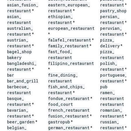
asian
_
fusion
_
eastern
_
european
_
restaurant
*
restaurant
restaurant
pastry
_
shop
*
*
*
asian
_
ethiopian
_
persian
_
restaurant
restaurant
restaurant
*
*
australian
_
european
_
restaurant
peruvian
_
restaurant
restaurant
*
*
*
austrian
_
falafel
_
restaurant
pizza
_
*
restaurant
family
_
restaurant
delivery
*
*
*
bagel
_
shop
fast
_
food
_
pizza
_
bakery
restaurant
restaurant
bangladeshi
_
filipino
_
restaurant
polish
_
restaurant
restaurant
*
*
*
bar
fine
_
dining
_
portuguese
_
bar
_
and
_
grill
restaurant
restaurant
*
barbecue
_
fish
_
and
_
chips
_
pub
restaurant
restaurant
ramen
_
*
basque
_
fondue
_
restaurant
restaurant
*
restaurant
food
_
court
restaurant
*
bavarian
_
french
_
restaurant
romanian
_
restaurant
fusion
_
restaurant
restaurant
*
*
*
beer
_
garden
gastropub
russian
_
*
*
belgian
_
german
_
restaurant
restaurant
*
*