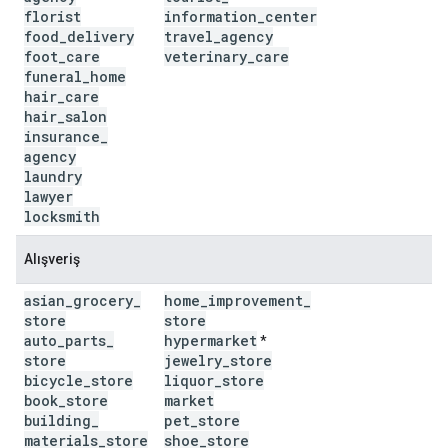
florist
information
_
center
food
_
delivery
travel
_
agency
foot
_
care
veterinary
_
care
funeral
_
home
hair
_
care
hair
_
salon
insurance
_
agency
laundry
lawyer
locksmith
Alışveriş
asian
_
grocery
_
home
_
improvement
_
store
store
auto
_
parts
_
hypermarket
*
store
jewelry
_
store
bicycle
_
store
liquor
_
store
book
_
store
market
building
_
pet
_
store
materials
_
store
shoe
_
store