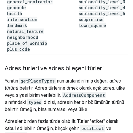
general
_
contractor
sublocality
_
level
_
3
geocode
sublocality
_
level
_
4
health
sublocality
_
level
_
5
intersection
subpremise
landmark
town
_
square
natural
_
feature
neighborhood
place
_
of
_
worship
plus
_
code
Adres türleri ve adres bileşeni türleri
Yanıtın
getPlaceTypes
numaralandırılmış değeri,
adres
türünü
belirtir. Adres türlerine örnek olarak açık adres, ülke
veya siyasi birim verilebilir.
AddressComponent
sınıfındaki
types
dizisi, adresin her bir bölümünün türünü
belirtir. Örneğin, bina numarası veya ülke.
Adresler birden fazla türde olabilir. Türler "etiket" olarak
kabul edilebilir. Örneğin, birçok şehir
political
ve