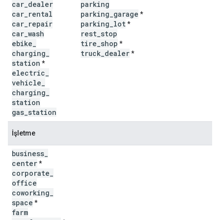
car
_
dealer
parking
car
_
rental
parking
_
garage
*
car
_
repair
parking
_
lot
*
car
_
wash
rest
_
stop
ebike
_
tire
_
shop
*
charging
_
truck
_
dealer
*
station
*
electric
_
vehicle
_
charging
_
station
gas
_
station
İşletme
business
_
center
*
corporate
_
office
coworking
_
space
*
farm