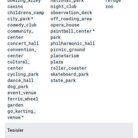
bowling
_
alley
national
_
park
refuge
casino
night
_
club
zoo
childrens
_
camp
observation
_
deck
city
_
park
off
_
roading
_
area
*
comedy
_
club
opera
_
house
community
_
paintball
_
center
*
center
park
concert
_
hall
philharmonic
_
hall
convention
_
picnic
_
ground
center
planetarium
cultural
_
plaza
center
roller
_
coaster
cycling
_
park
skateboard
_
park
dance
_
hall
state
_
park
dog
_
park
event
_
venue
ferris
_
wheel
garden
go
_
karting
_
venue
*
Tesisler