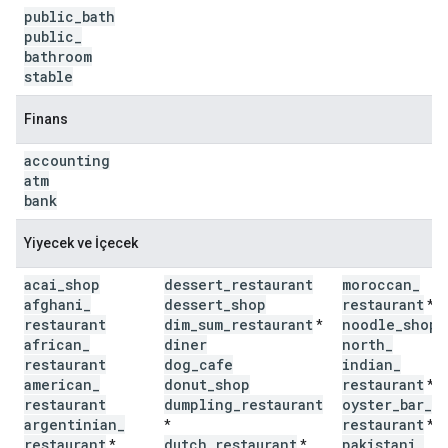
public
_
bath
public
_
bathroom
stable
Finans
accounting
atm
bank
Yiyecek ve İçecek
acai
_
shop
dessert
_
restaurant
moroccan
_
afghani
_
dessert
_
shop
restaurant
*
restaurant
dim
_
sum
_
restaurant
noodle
_
shop
*
*
african
_
diner
north
_
restaurant
dog
_
cafe
indian
_
american
_
donut
_
shop
restaurant
*
restaurant
dumpling
_
restaurant
oyster
_
bar
_
argentinian
_
restaurant
*
*
restaurant
dutch
_
restaurant
pakistani
_
*
*