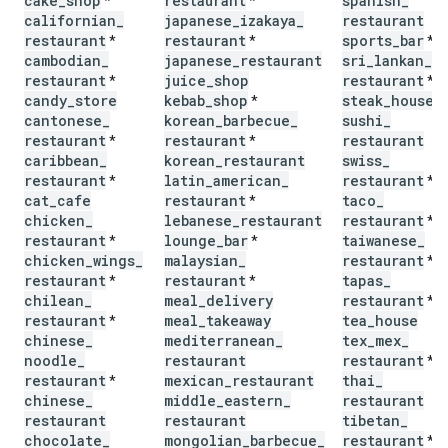
cake
_
shop
restaurant
spanish
_
*
*
californian
_
japanese
_
izakaya
_
restaurant
restaurant
restaurant
sports
_
bar
*
*
*
cambodian
_
japanese
_
restaurant
sri
_
lankan
_
restaurant
juice
_
shop
restaurant
*
*
candy
_
store
kebab
_
shop
steak
_
house
*
cantonese
_
korean
_
barbecue
_
sushi
_
restaurant
restaurant
restaurant
*
*
caribbean
_
korean
_
restaurant
swiss
_
restaurant
latin
_
american
_
restaurant
*
*
cat
_
cafe
restaurant
taco
_
*
chicken
_
lebanese
_
restaurant
restaurant
*
restaurant
lounge
_
bar
taiwanese
_
*
*
chicken
_
wings
_
malaysian
_
restaurant
*
restaurant
restaurant
tapas
_
*
*
chilean
_
meal
_
delivery
restaurant
*
restaurant
meal
_
takeaway
tea
_
house
*
chinese
_
mediterranean
_
tex
_
mex
_
noodle
_
restaurant
restaurant
*
restaurant
mexican
_
restaurant
thai
_
*
chinese
_
middle
_
eastern
_
restaurant
restaurant
restaurant
tibetan
_
chocolate
_
mongolian
_
barbecue
_
restaurant
*