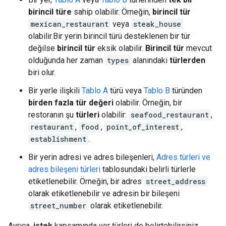
birincil türe
sahip olabilir. Örneğin,
birincil tür
mexican_restaurant
veya
steak_house
olabilir.Bir yerin birincil türü desteklenen bir tür
değilse
birincil tür
eksik olabilir.
Birincil tür
mevcut
olduğunda her zaman
types
alanındaki
türlerden
biri olur.
Bir yerle ilişkili
Tablo A
türü veya
Tablo B
türünden
birden fazla tür değeri
olabilir. Örneğin, bir
restoranın şu
türleri
olabilir:
seafood_restaurant
,
restaurant
,
food
,
point_of_interest
,
establishment
.
Bir yerin adresi ve adres bileşenleri,
Adres türleri ve
adres bileşeni türleri
tablosundaki belirli türlerle
etiketlenebilir. Örneğin, bir adres
street_address
olarak etiketlenebilir ve adresin bir bileşeni
street_number
olarak etiketlenebilir.
Ayrıca,
istek
kapsamında yer türleri de belirtebilirsiniz.