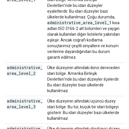
Devletleri'nde bu idari düzeyler
eyaletlerdir. Bu idari düzeyler bazı
ülkelerde kullanılmaz. Çoğu durumda,
administrative
_
area
_
level
_
1
kısa
adları ISO 3166-2 alt bölümleri ve yaygın
olarak kullanılan diğer listelerle yakından
eşleşir. Ancak coğrafi kodlama
sonuçlarımız çeşitli sinyallere ve konum
verilerine dayandığından bu durum
garanti edilmez.
administrative
_
Ülke düzeyinin altındaki ikinci dereceden
area
_
level
_
2
idari bölge. Amerika Birleşik
Devletleri'nde bu idari düzeyler ilçelerdir.
Bu idari düzeyler bazı ülkelerde
kullanılmaz.
administrative
_
Ülke düzeyinin altındaki üçüncü düzey
area
_
level
_
3
idari bölge. Bu tür, küçük bir idari bölgeyi
gösterir. Bu idari düzeyler bazı ülkelerde
kullanılmaz.
administrative
_
Ülke düzeyinin altındaki dördüncü düzey