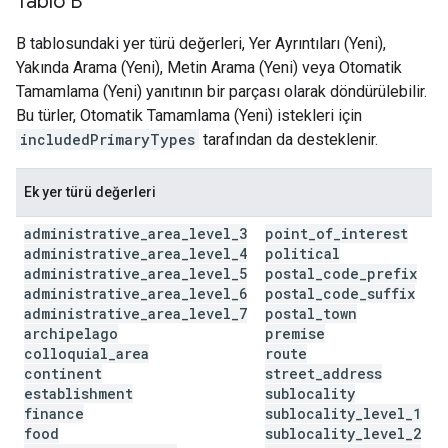
Tablo B
B tablosundaki yer türü değerleri, Yer Ayrıntıları (Yeni),
Yakında Arama (Yeni), Metin Arama (Yeni) veya Otomatik
Tamamlama (Yeni) yanıtının bir parçası olarak döndürülebilir.
Bu türler, Otomatik Tamamlama (Yeni) istekleri için
includedPrimaryTypes
tarafından da desteklenir.
Ek yer türü değerleri
administrative
_
area
_
level
_
3
point
_
of
_
interest
administrative
_
area
_
level
_
4
political
administrative
_
area
_
level
_
5
postal
_
code
_
prefix
administrative
_
area
_
level
_
6
postal
_
code
_
suffix
administrative
_
area
_
level
_
7
postal
_
town
archipelago
premise
colloquial
_
area
route
continent
street
_
address
establishment
sublocality
finance
sublocality
_
level
_
1
food
sublocality
_
level
_
2