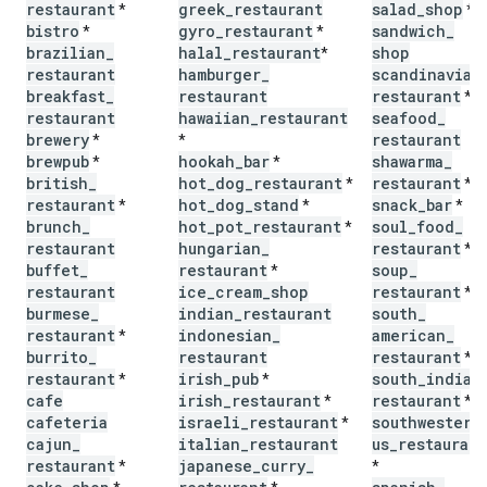
restaurant
greek
_
restaurant
salad
_
shop
*
*
bistro
gyro
_
restaurant
sandwich
_
*
*
brazilian
_
halal
_
restaurant
shop
*
restaurant
hamburger
_
scandinavian
breakfast
_
restaurant
restaurant
*
restaurant
hawaiian
_
restaurant
seafood
_
brewery
restaurant
*
*
brewpub
hookah
_
bar
shawarma
_
*
*
british
_
hot
_
dog
_
restaurant
restaurant
*
*
restaurant
hot
_
dog
_
stand
snack
_
bar
*
*
*
brunch
_
hot
_
pot
_
restaurant
soul
_
food
_
*
restaurant
hungarian
_
restaurant
*
buffet
_
restaurant
soup
_
*
restaurant
ice
_
cream
_
shop
restaurant
*
burmese
_
indian
_
restaurant
south
_
restaurant
indonesian
_
american
_
*
burrito
_
restaurant
restaurant
*
restaurant
irish
_
pub
south
_
indian
*
*
cafe
irish
_
restaurant
restaurant
*
*
cafeteria
israeli
_
restaurant
southwestern
*
cajun
_
italian
_
restaurant
us
_
restaurant
restaurant
japanese
_
curry
_
*
*