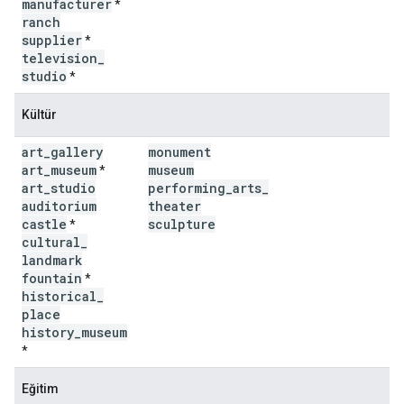
manufacturer
*
ranch
supplier
*
television
_
studio
*
Kültür
art
_
gallery
monument
art
_
museum
museum
*
art
_
studio
performing
_
arts
_
auditorium
theater
castle
sculpture
*
cultural
_
landmark
fountain
*
historical
_
place
history
_
museum
*
Eğitim