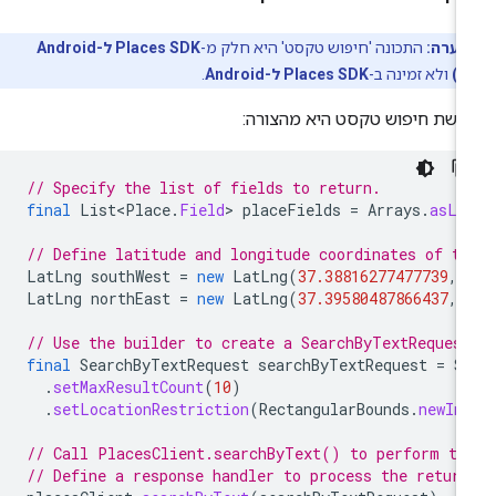
הערה:
התכונה 'חיפוש טקסט' היא חלק מ-
Places SDK ל-Android
ש)
ולא זמינה ב-
Places SDK ל-Android
.
שת חיפוש טקסט היא מהצורה:
// Specify the list of fields to return.
final
List<Place
.
Field
>
placeFields
=
Arrays
.
asLi
// Define latitude and longitude coordinates of th
LatLng
southWest
=
new
LatLng
(
37.38816277477739
,
LatLng
northEast
=
new
LatLng
(
37.39580487866437
,
// Use the builder to create a SearchByTextReques
final
SearchByTextRequest
searchByTextRequest
=
S
.
setMaxResultCount
(
10
)
.
setLocationRestriction
(
RectangularBounds
.
newIn
// Call PlacesClient.searchByText() to perform th
// Define a response handler to process the retur