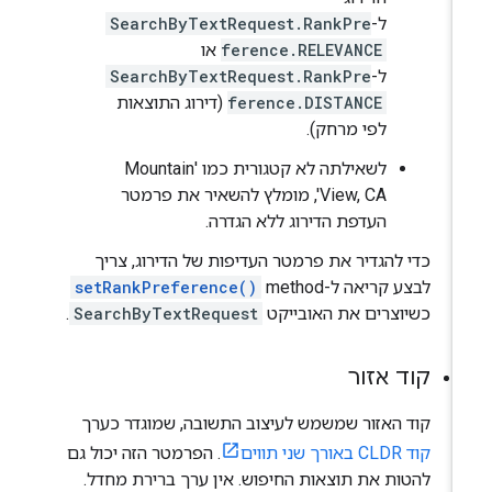
ל-
SearchByTextRequest.RankPre
ference.RELEVANCE
או
ל-
SearchByTextRequest.RankPre
ference.DISTANCE
(דירוג התוצאות
לפי מרחק).
לשאילתה לא קטגורית כמו 'Mountain
View, CA', מומלץ להשאיר את פרמטר
העדפת הדירוג ללא הגדרה.
כדי להגדיר את פרמטר העדיפות של הדירוג, צריך
לבצע קריאה ל-method‏
setRankPreference()
כשיוצרים את האובייקט
SearchByTextRequest
.
קוד אזור
קוד האזור שמשמש לעיצוב התשובה, שמוגדר כערך
קוד CLDR באורך שני תווים
. הפרמטר הזה יכול גם
להטות את תוצאות החיפוש. אין ערך ברירת מחדל.