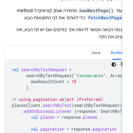
 עוד
hasNextPage()
מחזירה true, קוראים ל-method
fetchNextPage(
כדי לאחזר את דף התוצאות הבא.
וגמה הבאה אפשר לראות איך בודקים אם יש דף הבא, ואז
ענים את הדף.
Java
Kotlin
val
searchByTextRequest
=
searchByTextRequest
(
"restaurants"
,
Arrays
maxResultCount
=
10
}
// using pagination object (Preferred)
placesClient
.
searchByText
(
searchByTextRequest
)
.
addOnSuccessListener
{
response
:
SearchByTe
val
places
=
response
.
places
val
pagination
=
response
.
pagination