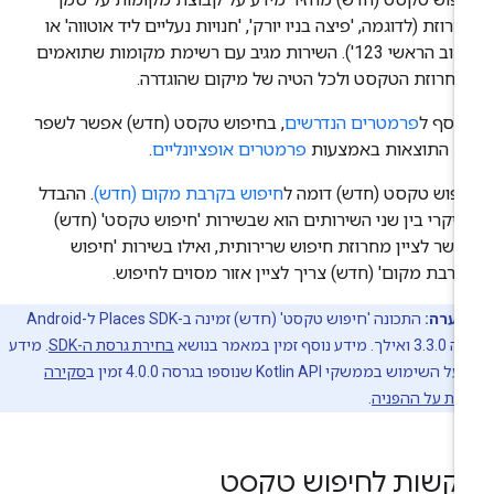
רוזת (לדוגמה, 'פיצה בניו יורק', 'חנויות נעליים ליד אוטווה' או
'רחוב הראשי 123'). השירות מגיב עם רשימת מקומות שתואמים
חרוזת הטקסט ולכל הטיה של מיקום שהוגדרה.
וסף ל
פרמטרים הנדרשים
, בחיפוש טקסט (חדש) אפשר לשפר
ת התוצאות באמצעות
פרמטרים אופציונליים
.
פוש טקסט (חדש) דומה ל
חיפוש בקרבת מקום (חדש)
. ההבדל
יקרי בין שני השירותים הוא שבשירות 'חיפוש טקסט' (חדש)
שר לציין מחרוזת חיפוש שרירותית, ואילו בשירות 'חיפוש
רבת מקום' (חדש) צריך לציין אזור מסוים לחיפוש.
הערה:
התכונה 'חיפוש טקסט' (חדש) זמינה ב-Places SDK ל-Android
סף זמין במאמר בנושא
בחירת גרסת ה-SDK
. מידע
שימוש בממשקי Kotlin API שנוספו בגרסה 4.0.0 זמין ב
סקירה
ית על ההפניה
.
קשות לחיפוש טקסט