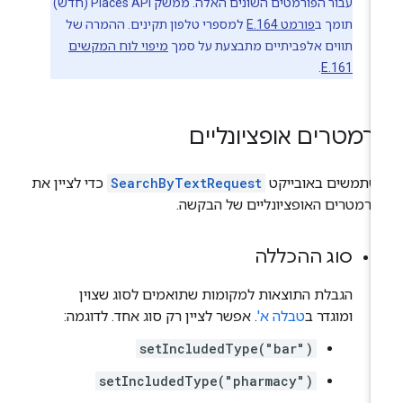
עבור הפורמטים השונים האלה. ממשק Places API (חדש)
תומך ב
פורמט E.164
למספרי טלפון תקינים. ההמרה של
תווים אלפביתיים מתבצעת על סמך
מיפוי לוח המקשים
.
E.161
רמטרים אופציונליים
שתמשים באובייקט
SearchByTextRequest
כדי לציין את
רמטרים האופציונליים של הבקשה.
סוג ההכללה
הגבלת התוצאות למקומות שתואמים לסוג שצוין
ומוגדר ב
טבלה א'
. אפשר לציין רק סוג אחד. לדוגמה:
setIncludedType("bar")
setIncludedType("pharmacy")