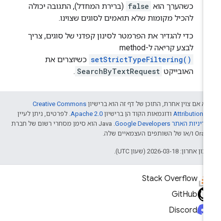
כשהערך הוא
false
(ברירת המחדל), התגובה יכולה
להכיל מקומות שלא תואמים לסוגים שצוינו.
כדי להגדיר את הפרמטר לסינון קפדני של סוגים, צריך
לבצע קריאה ל-method‏
setStrictTypeFiltering()
כשיוצרים את
האובייקט
SearchByTextRequest
.
א אם צוין אחרת, התוכן של דף זה הוא ברישיון
Creative Commons
Attribution 4
ודוגמאות הקוד הן ברישיון
Apache 2.0
. לפרטים, ניתן לעיין
דיניות האתר Google Developers‏
.‏ Java הוא סימן מסחרי רשום של חברת
/או של השותפים העצמאיים שלה.
ן אחרון: 2026-03-18 (שעון UTC).
Stack Overflow
GitHub
Discord