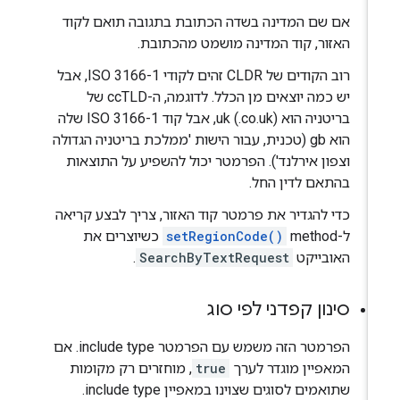
אם שם המדינה בשדה הכתובת בתגובה תואם לקוד
האזור, קוד המדינה מושמט מהכתובת.
רוב הקודים של CLDR זהים לקודי ISO 3166-1, אבל
יש כמה יוצאים מן הכלל. לדוגמה, ה-ccTLD של
בריטניה הוא uk (‎.co.uk), אבל קוד ISO 3166-1 שלה
הוא gb (טכנית, עבור הישות 'ממלכת בריטניה הגדולה
וצפון אירלנד'). הפרמטר יכול להשפיע על התוצאות
בהתאם לדין החל.
כדי להגדיר את פרמטר קוד האזור, צריך לבצע קריאה
ל-method‏
setRegionCode()
כשיוצרים את
האובייקט
SearchByTextRequest
.
סינון קפדני לפי סוג
הפרמטר הזה משמש עם הפרמטר include type. אם
המאפיין מוגדר לערך
true
, מוחזרים רק מקומות
שתואמים לסוגים שצוינו במאפיין include type.