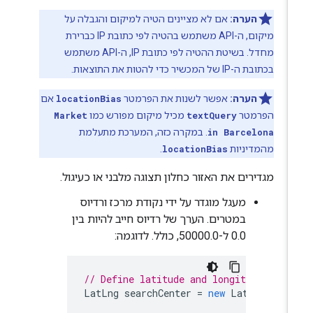
הערה:
אם לא מציינים הטיה למיקום והגבלה על
מיקום, ה-API משתמש בהטיה לפי כתובת IP כברירת
מחדל. בשיטת ההטיה לפי כתובת IP, ה-API משתמש
בכתובת ה-IP של המכשיר כדי להטות את התוצאות.
הערה:
אפשר לשנות את הפרמטר
locationBias
אם
הפרמטר
textQuery
מכיל מיקום מפורש כמו
Market
in Barcelona
. במקרה כזה, המערכת מתעלמת
מהמדיניות
locationBias
.
מגדירים את האזור כחלון תצוגה מלבני או כעיגול.
מעגל מוגדר על ידי נקודת מרכז ורדיוס
במטרים. הערך של רדיוס חייב להיות בין
0.0 ל-50000.0, כולל. לדוגמה:
// Define latitude and longitude coord
LatLng
searchCenter
=
new
LatLng
(
37.3