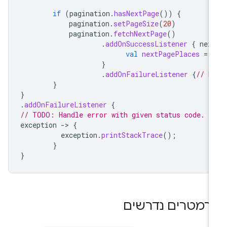
if
(
pagination
.
hasNextPage
())
{
pagination
.
setPageSize
(
20
)
pagination
.
fetchNextPage
()
.
addOnSuccessListener
{
nex
val
nextPagePlaces
=
}
.
addOnFailureListener
{
// H
}
}
.
addOnFailureListener
{
// TODO: Handle error with given status code.
exception
-
>
{
exception
.
printStackTrace
();
}
}
רמטרים נדרשים