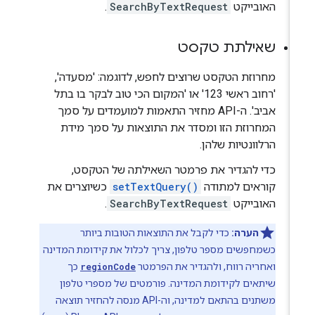
האובייקט
SearchByTextRequest
.
שאילתת טקסט
מחרוזת הטקסט שרוצים לחפש, לדוגמה: 'מסעדה',
'רחוב ראשי 123' או 'המקום הכי טוב לבקר בו בתל
אביב'. ה-API מחזיר התאמות למועמדים על סמך
המחרוזת הזו ומסדר את התוצאות על סמך מידת
הרלוונטיות שלהן.
כדי להגדיר את פרמטר השאילתה של הטקסט,
קוראים למתודה
setTextQuery()
כשיוצרים את
האובייקט
SearchByTextRequest
.
הערה:
כדי לקבל את התוצאות הטובות ביותר
כשמחפשים מספר טלפון, צריך לכלול את קידומת המדינה
ואחריה רווח, ולהגדיר את הפרמטר
regionCode
כך
שיתאים לקידומת המדינה. פורמטים של מספרי טלפון
משתנים בהתאם למדינה, וה-API מנסה להחזיר תוצאה