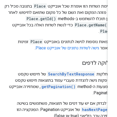
ימת השדות הזו אומרת שכל אובייקט
Place
בתגובה מכיל רק
 מזהה המקום ואת השם של כל מקום שתואם לחיפוש. לאחר
ן תוכלו להשתמש ב-methods‏
Place.getId()
Place.getName()
כדי לגשת לשדות האלה בכל אובייקט
.
Plac
גמאות נוספות לגישה לנתונים באובייקט
Place
זמינות
מאמר
גישה לשדות נתונים של אובייקט Place
.
לוקה לדפים
מחלקות
SearchByTextResponse
של חיפוש טקסט
פקות גישה להגדרת מעברי עמוד בתוצאות חיפוש טקסט
מצעות ה-method ‏
getPagination()
, שמחזירה אובייקט
Paginatio
י לבדוק אם יש עוד דפים של תוצאות, משתמשים בשיטה
hasNextPage(
של אובייקט Pagination. הפונקציה הזו
ירה ערך בוליאני (true או false).