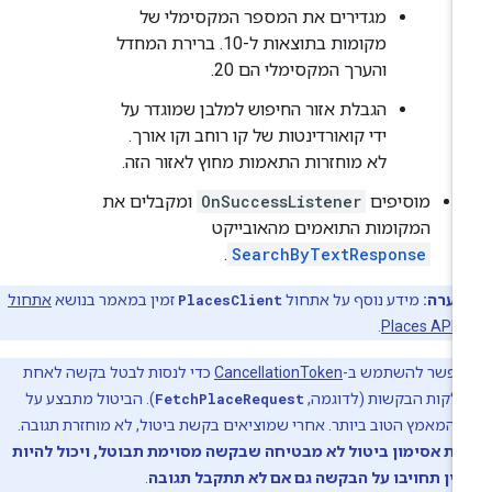
מגדירים את המספר המקסימלי של
מקומות בתוצאות ל-10. ברירת המחדל
והערך המקסימלי הם 20.
הגבלת אזור החיפוש למלבן שמוגדר על
ידי קואורדינטות של קו רוחב וקו אורך.
לא מוחזרות התאמות מחוץ לאזור הזה.
מוסיפים
OnSuccessListener
ומקבלים את
המקומות התואמים מהאובייקט
.
SearchByTextResponse
הערה:
מידע נוסף על אתחול
PlacesClient
זמין במאמר בנושא
אתחול
Plac
.
אפשר להשתמש ב-
CancellationToken
כדי לנסות לבטל בקשה לאחת
קות הבקשות (לדוגמה,
FetchPlaceRequest
). הביטול מתבצע על
 המאמץ הטוב ביותר. אחרי שמוציאים בקשת ביטול, לא מוחזרת תגובה.
ת אסימון ביטול לא מבטיחה שבקשה מסוימת תבוטל, ויכול להיות
ין תחויבו על הבקשה גם אם לא תתקבל תגובה
.