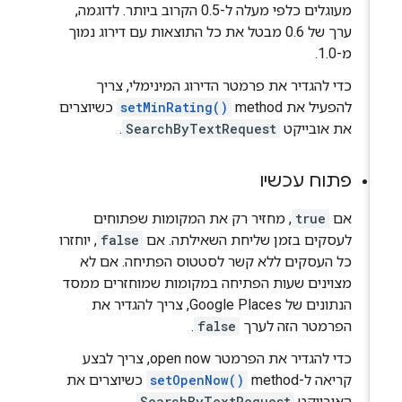
מעוגלים כלפי מעלה ל-0.5 הקרוב ביותר. לדוגמה,
ערך של 0.6 מבטל את כל התוצאות עם דירוג נמוך
מ-1.0.
כדי להגדיר את פרמטר הדירוג המינימלי, צריך
להפעיל את method‏
setMinRating()
כשיוצרים
את אובייקט
SearchByTextRequest
.
פתוח עכשיו
אם
true
, מחזיר רק את המקומות שפתוחים
לעסקים בזמן שליחת השאילתה. אם
false
, יוחזרו
כל העסקים ללא קשר לסטטוס הפתיחה. אם לא
מצוינים שעות הפתיחה במקומות שמוחזרים ממסד
הנתונים של Google Places, צריך להגדיר את
הפרמטר הזה לערך
false
.
כדי להגדיר את הפרמטר open now, צריך לבצע
קריאה ל-method‏
setOpenNow()
כשיוצרים את
האובייקט
SearchByTextRequest
.