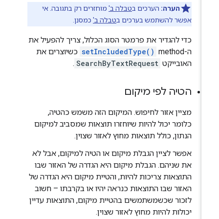
הערה:
הערכים ב
טבלה ב'
מוחזרים רק בתגובה. אי
אפשר להשתמש בערכים ב
טבלה ב'
כמסנן.
כדי להגדיר את פרמטר הסוג הכלול, צריך להפעיל את
ה-method‏
setIncludedType()
כשיוצרים את
האובייקט
SearchByTextRequest
.
הטיה לפי מיקום
מציין אזור לחיפוש. המיקום הזה משמש כהטיה,
כלומר יכול להיות שיוחזרו תוצאות שמסביב למיקום
הנתון, כולל תוצאות מחוץ לאזור שצוין.
אפשר לציין הגבלת מיקום או הטיה למיקום, אבל לא
את שניהם. הגבלת מיקום היא הגדרה של האזור שבו
התוצאות צריכות להיות, והטיית מיקום היא הגדרה של
האזור שבו התוצאות כנראה יהיו או בקרבתו – חשוב
לזכור שכשמשתמשים בהטיית מיקום, התוצאות עדיין
יכולות להיות מחוץ לאזור שצוין.