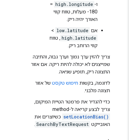
ו-
high.longitude
=
‎-180 מעלות, טווח קווי
האורך יהיה ריק.
אם
low.latitude
>
high.latitude
, טווח
קווי הרוחב ריק.
צריך להזין ערך נמוך וערך גבוה, והתיבה
שמייצגים לא יכולה להיות ריקה. אם אזור
התצוגה ריק, תופיע שגיאה.
לדוגמה, בקשות
חיפוש טקסט
של אזור
תצוגה מלבני.
כדי להגדיר את פרמטר הטיית המיקום,
צריך לבצע קריאה ל-method‏
setLocationBias()
כשיוצרים את
האובייקט
SearchByTextRequest
.