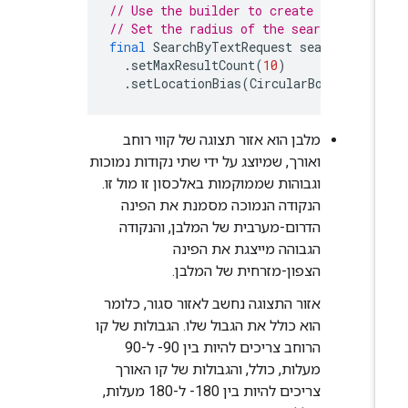
// Use the builder to create a Search
// Set the radius of the search area 
final
SearchByTextRequest
searchByTex
.
setMaxResultCount
(
10
)
.
setLocationBias
(
CircularBounds
.
new
מלבן הוא אזור תצוגה של קווי רוחב
ואורך, שמיוצג על ידי שתי נקודות נמוכות
וגבוהות שממוקמות באלכסון זו מול זו.
הנקודה הנמוכה מסמנת את הפינה
הדרום-מערבית של המלבן, והנקודה
הגבוהה מייצגת את הפינה
הצפון-מזרחית של המלבן.
אזור התצוגה נחשב לאזור סגור, כלומר
הוא כולל את הגבול שלו. הגבולות של קו
הרוחב צריכים להיות בין 90- ל-90
מעלות, כולל, והגבולות של קו האורך
צריכים להיות בין 180- ל-180 מעלות,