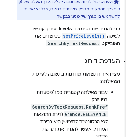
הערה:
יכול להיות שבתגובה ייכלל הערך השלם של
0
,
שמציין שהמקום מספק שירותים בחינם, אבל אי אפשר
להשתמש בו כערך של מסנן בבקשה.
כדי להגדיר את הפרמטר price levels, קוראים
לשיטה
setPriceLevels()
כשיוצרים את
האובייקט
SearchByTextRequest
.
העדפת דירוג
מציין איך התוצאות מדורגות בתשובה לפי סוג
השאילתה:
עבור שאילתה קטגורית כמו 'מסעדות
בניו יורק',
SearchByTextRequest.RankPref
erence.RELEVANCE
(דירוג התוצאות
לפי הרלוונטיות לחיפוש) היא ברירת
המחדל. אפשר להגדיר את העדפת
הדירוג