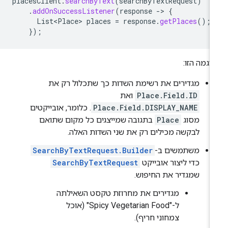
placesClient
.
searchByText
(
searchByTextRequest
)
.
addOnSuccessListener
(
response
->
{
List<Place>
places
=
response
.
getPlaces
();
});
וגמה הזו:
מגדירים את רשימת השדות כך שתכלול רק את
Place.Field.ID
ואת
Place.Field.DISPLAY_NAME
. כלומר, אובייקטים
מסוג
Place
בתגובה שמייצגים כל מקום שתואם
לבקשה מכילים רק את שני השדות האלה.
משתמשים ב-
SearchByTextRequest.Builder
כדי ליצור אובייקט
SearchByTextRequest
שמגדיר את החיפוש.
מגדירים את מחרוזת טקסט השאילתה
ל-"Spicy Vegetarian Food" (אוכל
צמחוני חריף).