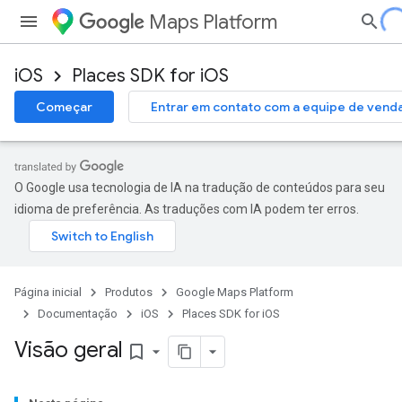
Maps Platform
iOS
Places SDK for iOS
Começar
Entrar em contato com a equipe de vend
O Google usa tecnologia de IA na tradução de conteúdos para seu
idioma de preferência. As traduções com IA podem ter erros.
Página inicial
Produtos
Google Maps Platform
Documentação
iOS
Places SDK for iOS
Visão geral
bookmark_border