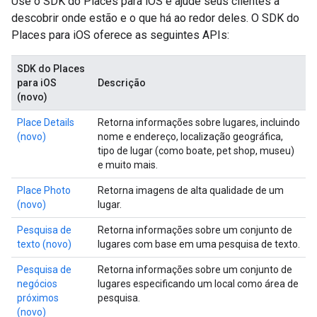
Use o SDK do Places para iOS e ajude seus clientes a
descobrir onde estão e o que há ao redor deles. O SDK do
Places para iOS oferece as seguintes APIs:
SDK do Places
para iOS
Descrição
(novo)
Place Details
Retorna informações sobre lugares, incluindo
(novo)
nome e endereço, localização geográfica,
tipo de lugar (como boate, pet shop, museu)
e muito mais.
Place Photo
Retorna imagens de alta qualidade de um
(novo)
lugar.
Pesquisa de
Retorna informações sobre um conjunto de
texto (novo)
lugares com base em uma pesquisa de texto.
Pesquisa de
Retorna informações sobre um conjunto de
negócios
lugares especificando um local como área de
próximos
pesquisa.
(novo)