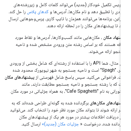
ویس تکمیل خودکار (جدید) می‌تواند کلمات کامل و زیررشته‌های
ودی را تطبیق دهد و نام مکان‌ها، آدرس‌ها و
کدهای پلاس
را حل کند.
ابراین، برنامه‌ها می‌توانند همزمان با تایپ کاربر، پرس‌وجوهایی ارسال
ند تا پیشنهادهای مکان را در لحظه ارائه دهند.
شنهاد مکان
، مکان‌هایی مانند کسب‌وکارها، آدرس‌ها و نقاط مورد
اقه هستند که بر اساس رشته متن ورودی مشخص شده و ناحیه
تجو ارائه می‌شوند.
برای مثال، شما API را با استفاده از رشته‌ای که شامل بخشی از ورودی
کاربر، "Spagh" است و ناحیه جستجو به شهر نیویورک محدود شده
ت، فراخوانی می‌کنید. سپس پاسخ شامل فهرستی از
پیشنهادهای مکان
ت که با رشته جستجو و ناحیه جستجو مطابقت دارند، مانند
نی به نام "Cafe Spaghetti"، به همراه جزئیاتی در مورد مکان.
شنهادهای مکان‌های
برگردانده شده به گونه‌ای طراحی شده‌اند که به
ربر ارائه شوند تا بتواند مکان مورد نظر خود را انتخاب کند. می‌توانید
ای دریافت اطلاعات بیشتر در مورد هر یک از پیشنهادهای مکان
گردانده شده، درخواست «
جزئیات مکان (جدید)»
ارسال کنید.