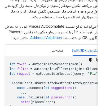
یابی می‌کنند. تکمیل خودکار (جدید) از توکن‌های جلسه برای گروه‌بندی
احل پرس‌وجو و انتخاب یک جستجوی تکمیل خودکار کاربر در یک
سه مجزا برای اهداف صورتحساب استفاده می‌کند.
شما می‌توانید توکن نشست Places Autocomplete خود را در معرض
نمایش قرار دهید تا آن را به سرویس‌های دیگری که بخشی از Places
ی iOS نیستند، مانند
Address Validation،
منتقل کنید:
مکان‌های Swift SDK
هدف-سی
let
token
=
AutocompleteSessionToken
()
let
filter
=
AutocompleteFilter
(
origin
:
CLLocat
let
request
=
AutocompleteRequest
(
query
:
"Piz"
,
PlacesClient
.
shared
.
fetchAutocompleteSuggestion
case
.
success
(
let
suggestions
):
...
case
.
failure
(
let
placesError
):
print
(
placesError
)