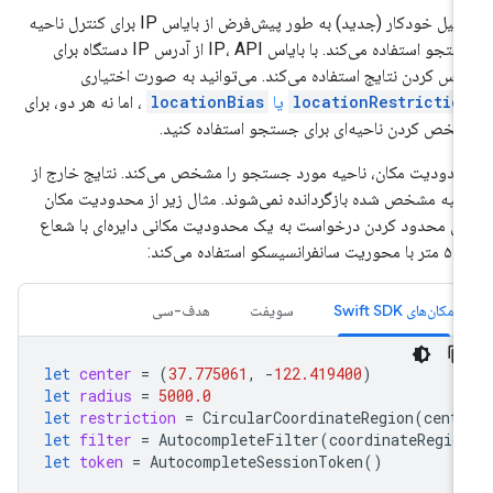
تکمیل خودکار (جدید) به طور پیش‌فرض از بایاس IP برای کنترل ناحیه
جستجو استفاده می‌کند. با بایاس IP، API از آدرس IP دستگاه برای
یاس کردن نتایج استفاده می‌کند. می‌توانید به صورت اختیاری
locationRestrictio
یا
locationBias
، اما نه هر دو، برای
خص کردن ناحیه‌ای برای جستجو استفاده کنید.
دودیت مکان، ناحیه مورد جستجو را مشخص می‌کند. نتایج خارج از
حیه مشخص شده بازگردانده نمی‌شوند. مثال زیر از محدودیت مکان
ای محدود کردن درخواست به یک محدودیت مکانی دایره‌ای با شعاع
حوریت سانفرانسیسکو استفاده می‌کند:
مکان‌های Swift SDK
سویفت
هدف-سی
let
center
=
(
37.775061
,
-
122.419400
)
let
radius
=
5000.0
let
restriction
=
CircularCoordinateRegion
(
cent
let
filter
=
AutocompleteFilter
(
coordinateRegio
let
token
=
AutocompleteSessionToken
()