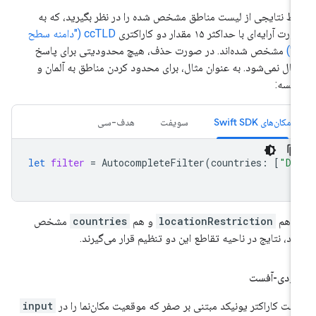
ط نتایجی از لیست مناطق مشخص شده را در نظر بگیرید، که به
ت آرایه‌ای با حداکثر ۱۵ مقدار دو کاراکتری
ccTLD ("دامنه سطح
لا")
مشخص شده‌اند. در صورت حذف، هیچ محدودیتی برای پاسخ
مال نمی‌شود. به عنوان مثال، برای محدود کردن مناطق به آلمان و
انسه:
مکان‌های Swift SDK
سویفت
هدف-سی
let
filter
=
AutocompleteFilter
(
countries
:
[
"DE
ر هم
locationRestriction
و هم
countries
مشخص
ید، نتایج در ناحیه تقاطع این دو تنظیم قرار می‌گیرند.
ودی-آفست
ست کاراکتر یونیکد مبتنی بر صفر که موقعیت مکان‌نما را در
input