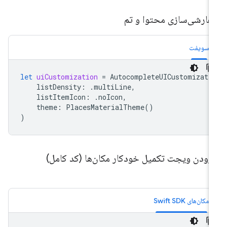
فارشی‌سازی محتوا و تم
سویفت
let
uiCustomization
=
AutocompleteUICustomizati
listDensity
:
.
multiLine
,
listItemIcon
:
.
noIcon
,
theme
:
PlacesMaterialTheme
()
)
فزودن ویجت تکمیل خودکار مکان‌ها (کد کامل)
مکان‌های Swift SDK