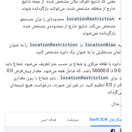
معنی که نتایج اطراف مکان مشخص شده، از جمله نتایج
خارج از منطقه مشخص شده، می‌توانند بازگردانده شوند.
locationRestriction
محدوده‌ای را برای جستجو
مشخص می‌کند. نتایج خارج از محدوده‌ی مشخص شده
بازگردانده نمی‌شوند.
حیه
locationBias
یا
locationRestriction
را به عنوان
 نمای مستطیلی یا به عنوان یک دایره مشخص کنید.
 دایره با نقطه مرکزی و شعاع بر حسب متر تعریف می‌شود. شعاع باید
بین 0.0 تا 50000.0 باشد، که شامل همه می‌شود. مقدار پیش‌فرض 0.0
ت. برای
locationRestriction
، باید شعاع را روی مقداری
بزرگتر از 0.0 تنظیم کنید. در غیر این صورت، درخواست هیچ نتیجه‌ای
نمی‌گرداند.
ای مثال:
مکان‌های Swift SDK
سویفت
هدف-سی