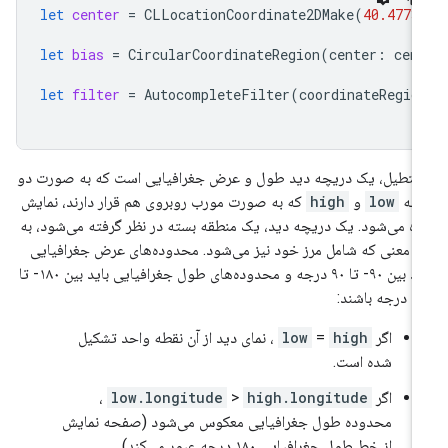
let
center
=
CLLocationCoordinate2DMake
(
40.4773
let
bias
=
CircularCoordinateRegion
(
center
:
cen
let
filter
=
AutocompleteFilter
(
coordinateRegio
تطیل، یک دریچه دید طول و عرض جغرافیایی است که به صورت دو
قطه
low
و
high
که به صورت مورب روبروی هم قرار دارند، نمایش
ده می‌شود. یک دریچه دید، یک منطقه بسته در نظر گرفته می‌شود، به
ن معنی که شامل مرز خود نیز می‌شود. محدوده‌های عرض جغرافیایی
باید بین ۹۰- تا ۹۰ درجه و محدوده‌های طول جغرافیایی باید بین ۱۸۰- تا
جه باشند:
اگر
high
=
low
، نمای دید از آن نقطه واحد تشکیل
شده است.
اگر
high.longitude
>
low.longitude
،
محدوده طول جغرافیایی معکوس می‌شود (صفحه نمایش
از خط طول جغرافیایی ۱۸۰ درجه عبور می‌کند).