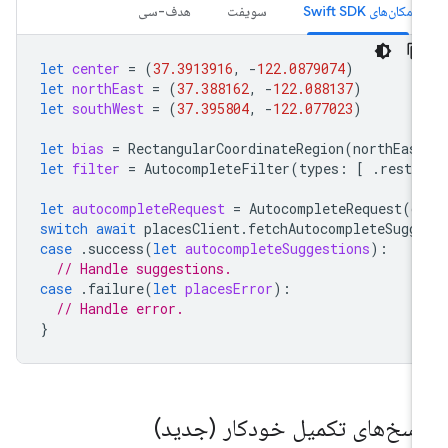
مکان‌های Swift SDK
سویفت
هدف-سی
let
center
=
(
37.3913916
,
-
122.0879074
)
let
northEast
=
(
37.388162
,
-
122.088137
)
let
southWest
=
(
37.395804
,
-
122.077023
)
let
bias
=
RectangularCoordinateRegion
(
northEas
let
filter
=
AutocompleteFilter
(
types
:
[
.
resta
let
autocompleteRequest
=
AutocompleteRequest
(
q
switch
await
placesClient
.
fetchAutocompleteSugg
case
.
success
(
let
autocompleteSuggestions
):
// Handle suggestions.
case
.
failure
(
let
placesError
):
// Handle error.
}
اسخ‌های تکمیل خودکار (جدید)