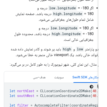
اگر
= -180 درجه و
low.longitude
high.longitude
= 180 درجه باشد، صفحه نمایش
شامل تمام طول‌های جغرافیایی می‌شود.
اگر
= 180 درجه و
low.longitude
high.longitude
= -180 درجه باشد، محدوده طول
جغرافیایی خالی است.
 دو پارامتر
low
و
high
باید پر شوند و کادر نمایش داده شده
تواند خالی باشد. یک viewport خالی منجر به خطا می‌شود.
ای مثال، این نمای کلی، شهر نیویورک را به طور کامل در بر می‌گیرد:
مکان‌های Swift SDK
سویفت
هدف-سی
let
northEast
=
CLLocationCoordinate2DMake
(
40.4
let
southWest
=
CLLocationCoordinate2DMake
(
40.9
let
filter
=
AutocompleteFilter
(
coordinateRegio