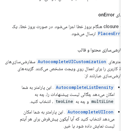
ای on
Error
بروز خطا اجرا می‌شود. در صورت بروز خطا، یک
PlacesErro
ارسال می‌شود.
ارشی‌سازی محتوا و قالب
رامترهای
AutocompleteUICustomization
سفارشی‌سازی‌های
بط کاربری را برای اعمال روی ویجت مشخص می‌کنند. گزینه‌های
ارشی‌سازی عبارتند از:
AutocompleteListDensity
. این پارامتر به شما
امکان می‌دهد چگالی لیست پیشنهادات را، چه به
multiLine
و چه به
twoLine
، انتخاب کنید.
AutocompleteUIIcon
. این پارامتر به شما امکان
می‌دهد انتخاب کنید که آیا آیکون پیش‌فرض برای هر آیتم
لیست نمایش داده شود یا خیر.