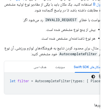
ول B
استفاده کنید. یک مکان باید با یکی از مقادیر نوع اولیه مشخص
ه مطابقت داشته باشد تا در پاسخ گنجانده شود.
خواست با خطای
INVALID_REQUEST
رد می‌شود اگر:
بیش از پنج نوع مشخص شده است.
هر نوع ناشناخته‌ای مشخص شده است.
ای مثال، برای محدود کردن نتایج به فروشگاه‌های لوازم ورزشی، آن نوع
 در
AutocompleteFilter
خود مشخص کنید:
مکان‌های Swift SDK
سویفت
هدف-سی
let
filter
=
AutocompleteFilter
(
types
:
[
PlaceT
ورها