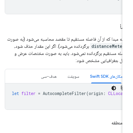
شأ
طه مبدا که از آن فاصله مستقیم تا مقصد محاسبه می‌شود (به صورت
distanceMeter
برگردانده می‌شود). اگر این مقدار حذف شود،
صله مستقیم برگردانده نمی‌شود. باید به صورت مختصات عرض و
ل جغرافیایی مشخص شود:
مکان‌های Swift SDK
سویفت
هدف-سی
let
filter
=
AutocompleteFilter
(
origin
:
CLLocat
 منطقه