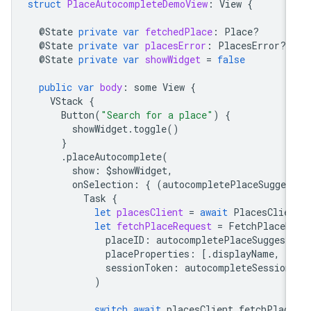
struct
PlaceAutocompleteDemoView
:
View
{
@
State
private
var
fetchedPlace
:
Place
?
@
State
private
var
placesError
:
PlacesError
?
@
State
private
var
showWidget
=
false
public
var
body
:
some
View
{
VStack
{
Button
(
"Search for a place"
)
{
showWidget
.
toggle
()
}
.
placeAutocomplete
(
show
:
$
showWidget
,
onSelection
:
{
(
autocompletePlaceSugges
Task
{
let
placesClient
=
await
PlacesClie
let
fetchPlaceRequest
=
FetchPlaceR
placeID
:
autocompletePlaceSuggest
placeProperties
:
[.
displayName
,
.
sessionToken
:
autocompleteSession
)
switch
await
placesClient
.
fetchPlac