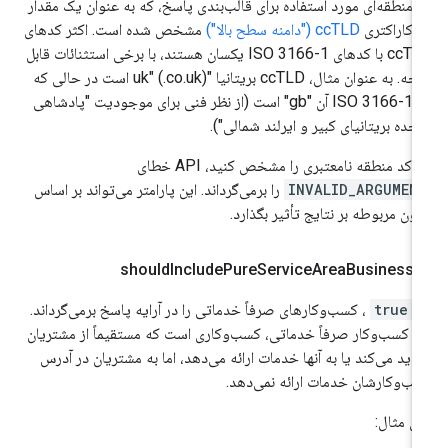
 منطقه‌ای مورد استفاده برای قالب‌بندی پاسخ، که به عنوان یک مقدار
 کاراکتری
ccTLD ("دامنه سطح بالا")
مشخص شده است. اکثر کدهای
ccTLD با کدهای ISO 3166-1 یکسان هستند، با برخی استثنائات قابل
توجه. به عنوان مثال، ccTLD بریتانیا "uk" (.co.uk) است در حالی که
کد ISO 3166-1 آن "gb" است (از نظر فنی برای موجودیت "پادشاهی
حده بریتانیای کبیر و ایرلند شمالی").
ر کد منطقه نامعتبری را مشخص کنید، API خطای
INVALID_ARGUMEN
را برمی‌گرداند. این پارامتر می‌تواند بر اساس
نون مربوطه بر نتایج تأثیر بگذارد.
should
Include
Pure
Service
Area
Businesse
ر
true
، کسب‌وکارهای صرفاً خدماتی را در آرایه پاسخ برمی‌گرداند.
 کسب‌وکار صرفاً خدماتی، کسب‌وکاری است که مستقیماً از مشتریان
زدید می‌کند یا به آنها خدمات ارائه می‌دهد، اما به مشتریان در آدرس
ب‌وکارشان خدمات ارائه نمی‌دهد.
ای مثال: