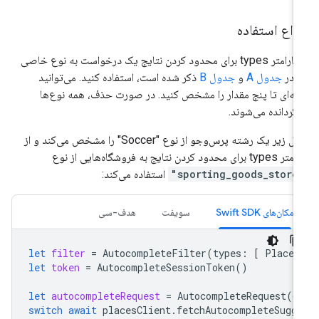
واع استفاده
از پارامتر types برای محدود کردن نتایج یک درخواست به نوع خاصی
 در
جدول A
و
جدول B
ذکر شده است، استفاده کنید. می‌توانید
ایه‌ای تا پنج مقدار را مشخص کنید. در صورت حذف، همه نوع‌ها
زگردانده می‌شوند.
مثال زیر یک رشته پرس‌وجو از نوع "Soccer" را مشخص می‌کند و از
t برای محدود کردن نتایج به فروشگاه‌هایی از نوع
"sporting_go
استفاده می‌کند:
مکان‌های Swift SDK
سویفت
هدف-سی
let
filter
=
AutocompleteFilter
(
types
:
[
PlaceT
let
token
=
AutocompleteSessionToken
()
let
autocompleteRequest
=
AutocompleteRequest
(
q
switch
await
placesClient
.
fetchAutocompleteSugg