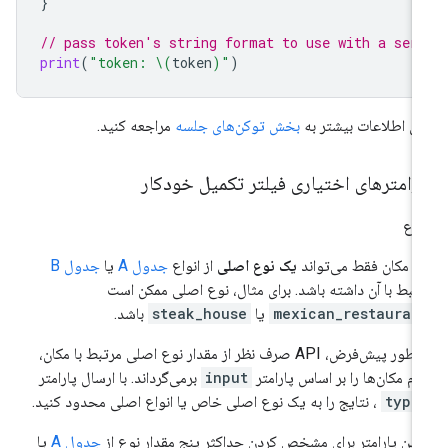
}
// pass token's string format to use with a ser
print
(
"token: 
\(
token
)
"
)
ای اطلاعات بیشتر به
بخش توکن‌های جلسه
مراجعه کنید.
رامترهای اختیاری فیلتر تکمیل خودکار
واع
 مکان فقط می‌تواند
یک نوع اصلی
از انواع
جدول A
یا
جدول B
تبط با آن داشته باشد. برای مثال، نوع اصلی ممکن است
mexican_restauran
یا
steak_house
باشد.
به طور پیش‌فرض، API صرف نظر از مقدار نوع اصلی مرتبط با مکان،
ام مکان‌ها را بر اساس پارامتر
input
برمی‌گرداند. با ارسال پارامتر
type
، نتایج را به یک نوع اصلی خاص یا انواع اصلی محدود کنید.
 این پارامتر برای مشخص کردن حداکثر پنج مقدار نوع از
جدول A
یا