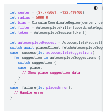
let
center
=
(
37.775061
,
-
122.419400
)
let
radius
=
5000.0
let
bias
=
CircularCoordinateRegion
(
center
:
cen
let
filter
=
AutocompleteFilter
(
coordinateRegio
let
token
=
AutocompleteSessionToken
()
let
autocompleteRequest
=
AutocompleteRequest
(
q
switch
await
placesClient
.
fetchAutocompleteSugg
case
.
success
(
let
autocompleteSuggestions
):
for
suggestion
in
autocompleteSuggestions
{
switch
suggestion
{
case
.
place
:
// Show place suggestion data.
}
}
case
.
failure
(
let
placesError
):
// Handle error.
}