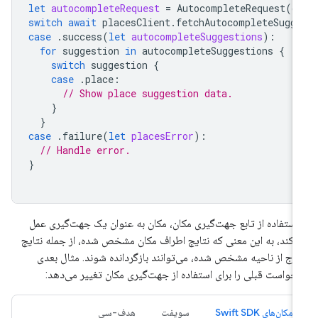
let
autocompleteRequest
=
AutocompleteRequest
(
q
switch
await
placesClient
.
fetchAutocompleteSugg
case
.
success
(
let
autocompleteSuggestions
):
for
suggestion
in
autocompleteSuggestions
{
switch
suggestion
{
case
.
place
:
// Show place suggestion data.
}
}
case
.
failure
(
let
placesError
):
// Handle error.
}
 استفاده از تابع جهت‌گیری مکان، مکان به عنوان یک جهت‌گیری عمل
‌کند، به این معنی که نتایج اطراف مکان مشخص شده، از جمله نتایج
رج از ناحیه مشخص شده، می‌توانند بازگردانده شوند. مثال بعدی
خواست قبلی را برای استفاده از جهت‌گیری مکان تغییر می‌دهد:
مکان‌های Swift SDK
سویفت
هدف-سی