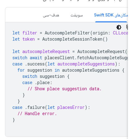
مکان‌های Swift SDK
سویفت
هدف-سی
let
filter
=
AutocompleteFilter
(
origin
:
CLLocat
let
token
=
AutocompleteSessionToken
()
let
autocompleteRequest
=
AutocompleteRequest
(
q
switch
await
placesClient
.
fetchAutocompleteSugg
case
.
success
(
let
autocompleteSuggestions
):
for
suggestion
in
autocompleteSuggestions
{
switch
suggestion
{
case
.
place
:
// Show place suggestion data.
}
}
case
.
failure
(
let
placesError
):
// Handle error.
}