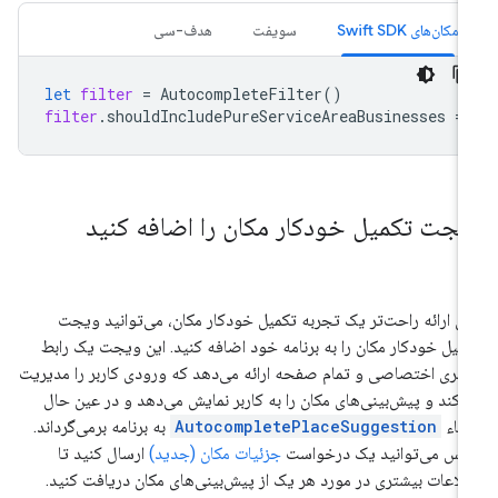
مکان‌های Swift SDK
سویفت
هدف-سی
let
filter
=
AutocompleteFilter
()
filter
.
shouldIncludePureServiceAreaBusinesses
=
یجت تکمیل خودکار مکان را اضافه کنید
ای ارائه راحت‌تر یک تجربه تکمیل خودکار مکان، می‌توانید ویجت
میل خودکار مکان را به برنامه خود اضافه کنید. این ویجت یک رابط
ربری اختصاصی و تمام صفحه ارائه می‌دهد که ورودی کاربر را مدیریت
‌کند و پیش‌بینی‌های مکان را به کاربر نمایش می‌دهد و در عین حال
یاء
AutocompletePlaceSuggestion
به برنامه برمی‌گرداند.
س می‌توانید یک درخواست
جزئیات مکان (جدید)
ارسال کنید تا
لاعات بیشتری در مورد هر یک از پیش‌بینی‌های مکان دریافت کنید.