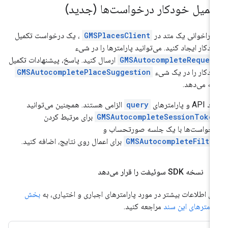
کمیل خودکار درخواست‌ها (جدید)
 فراخوانی یک متد در
GMSPlacesClient
، یک درخواست تکمیل
دکار ایجاد کنید. می‌توانید پارامترها را در شیء
GMSAutocompleteReques
ارسال کنید. پاسخ، پیشنهادات تکمیل
دکار را در یک شیء
GMSAutocompletePlaceSuggestion
ائه می‌دهد.
AP و پارامترهای
query
الزامی هستند. همچنین می‌توانید
GMSAutocompleteSessionToke
برای مرتبط کردن
خواست‌ها با یک جلسه صورتحساب و
GMSAutocompleteFilte
برای اعمال روی نتایج، اضافه کنید.
نسخه SDK سوئیفت را قرار می‌دهد
ای اطلاعات بیشتر در مورد پارامترهای اجباری و اختیاری، به
بخش
رامترهای این سند
مراجعه کنید.