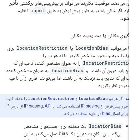
ان می‌دهد. موقعیت مکان‌نما می‌تواند بر پیش‌بینی‌های برگشتی تأثیر
ذارد. اگر خالی باشد، به طور پیش‌فرض به طول
input
تنظیم
‌شود.
گیری مکانی یا محدودیت مکانی
ا می‌توانید
locationBias
یا
locationRestriction
برای
ریف ناحیه جستجو مشخص کنید، اما نه هر دو را.
locationRestrictio
را به عنوان مشخص کننده ناحیه‌ای که
ایج باید درون آن باشند، و
locationBias
به عنوان مشخص کننده
حیه‌ای که نتایج باید نزدیک به آن باشند اما می‌توانند خارج از آن ناحیه
شند، در نظر بگیرید.
نکته:
اگر هر دو
locationBias
و
locationRestriction
را حذف کنید،
API به طور پیش‌فرض از IP biasing استفاده می‌کند. با IP biasing، API از آدرس IP
اعمال bias در نتایج استفاده می‌کند.
locationBias
یک منطقه برای جستجو را مشخص
می‌کند. این مکان به عنوان یک bias عمل می‌کند، به این