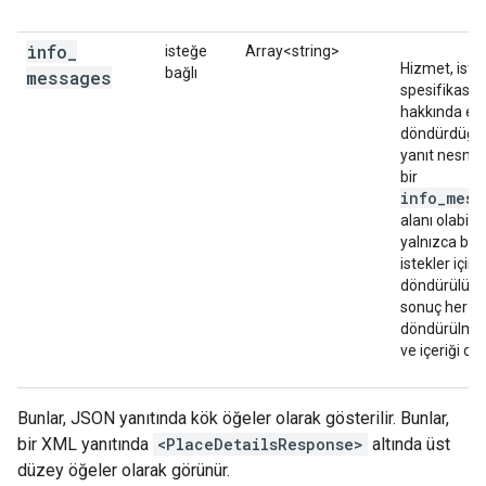
info
_
isteğe
Array<string>
Hizmet, iste
bağlı
messages
spesifikasy
hakkında ek b
döndürdüğü
yanıt nesnes
bir
info_mess
alanı olabilir
yalnızca başa
istekler için
döndürülür. 
sonuç her 
döndürülmey
ve içeriği değ
Bunlar, JSON yanıtında kök öğeler olarak gösterilir. Bunlar,
bir XML yanıtında
<PlaceDetailsResponse>
altında üst
düzey öğeler olarak görünür.