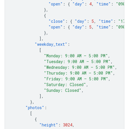
"open"
:
{
"day"
:
4
,
"time"
:
"0900
},
{
"close"
:
{
"day"
:
5
,
"time"
:
"170
"open"
:
{
"day"
:
5
,
"time"
:
"0900
},
],
"weekday_text"
:
[
"Monday: 9:00 AM – 5:00 PM"
,
"Tuesday: 9:00 AM – 5:00 PM"
,
"Wednesday: 9:00 AM – 5:00 PM"
,
"Thursday: 9:00 AM – 5:00 PM"
,
"Friday: 9:00 AM – 5:00 PM"
,
"Saturday: Closed"
,
"Sunday: Closed"
,
],
},
"photos"
:
[
{
"height"
:
3024
,