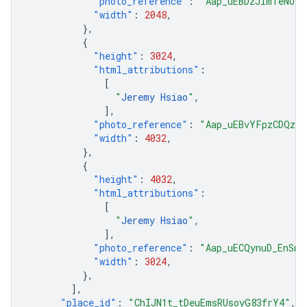
"photo_reference"
:
"Aap_uEBDzJlmTeNUre
"width"
:
2048
,
},
{
"height"
:
3024
,
"html_attributions"
:
[
"
Jeremy Hsiao
"
,
],
"photo_reference"
:
"Aap_uEBvYFpzCDQzvQ
"width"
:
4032
,
},
{
"height"
:
4032
,
"html_attributions"
:
[
"
Jeremy Hsiao
"
,
],
"photo_reference"
:
"Aap_uECQynuD_EnSnb
"width"
:
3024
,
},
],
"place_id"
:
"ChIJN1t_tDeuEmsRUsoyG83frY4"
,