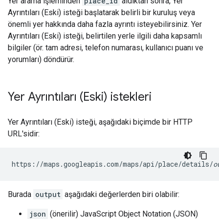
Yer arama işleminden
place_id
aldıktan sonra, Yer
Ayrıntıları (Eski) isteği başlatarak belirli bir kuruluş veya
önemli yer hakkında daha fazla ayrıntı isteyebilirsiniz. Yer
Ayrıntıları (Eski) isteği, belirtilen yerle ilgili daha kapsamlı
bilgiler (ör. tam adresi, telefon numarası, kullanıcı puanı ve
yorumları) döndürür.
Yer Ayrıntıları (Eski) istekleri
Yer Ayrıntıları (Eski) isteği, aşağıdaki biçimde bir HTTP
URL'sidir:
https://maps.googleapis.com/maps/api/place/details/
o
Burada
output
aşağıdaki değerlerden biri olabilir:
json
(önerilir) JavaScript Object Notation (JSON)