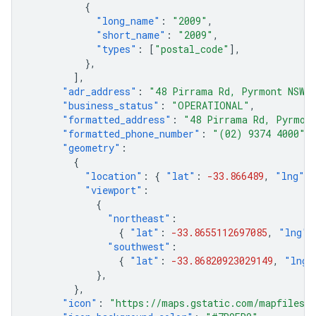
{
"long_name"
:
"2009"
,
"short_name"
:
"2009"
,
"types"
:
[
"postal_code"
],
},
],
"adr_address"
:
"
48 Pirrama Rd
, 
Pyrmont
NSW
2
"business_status"
:
"OPERATIONAL"
,
"formatted_address"
:
"48 Pirrama Rd, Pyrmont
"formatted_phone_number"
:
"(02) 9374 4000"
,
"geometry"
:
{
"location"
:
{
"lat"
:
-33.866489
,
"lng"
:
"viewport"
:
{
"northeast"
:
{
"lat"
:
-33.8655112697085
,
"lng"
:
"southwest"
:
{
"lat"
:
-33.86820923029149
,
"lng"
},
},
"icon"
:
"https://maps.gstatic.com/mapfiles/p