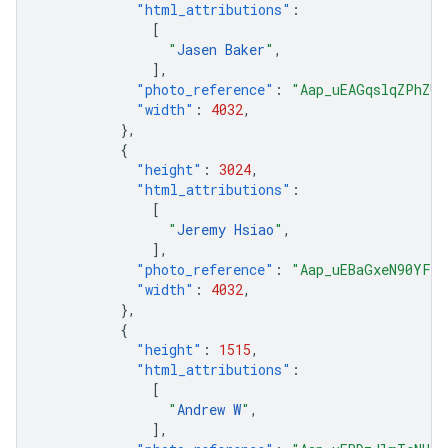
"html_attributions"
:
[
"
Jasen Baker
"
,
],
"photo_reference"
:
"Aap_uEAGqslqZPhZUk
"width"
:
4032
,
},
{
"height"
:
3024
,
"html_attributions"
:
[
"
Jeremy Hsiao
"
,
],
"photo_reference"
:
"Aap_uEBaGxeN90YFjD
"width"
:
4032
,
},
{
"height"
:
1515
,
"html_attributions"
:
[
"
Andrew W
"
,
],