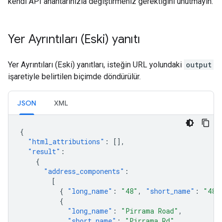
kendi API anahtarınızla değiştirmeniz gerektiğini unutmayın.
Yer Ayrıntıları (Eski) yanıtı
Yer Ayrıntıları (Eski) yanıtları, isteğin URL yolundaki
output
işaretiyle belirtilen biçimde döndürülür.
JSON
XML
{
"html_attributions"
:
[],
"result"
:
{
"address_components"
:
[
{
"long_name"
:
"48"
,
"short_name"
:
"48"
{
"long_name"
:
"Pirrama Road"
,
"short_name"
:
"Pirrama Rd"
,