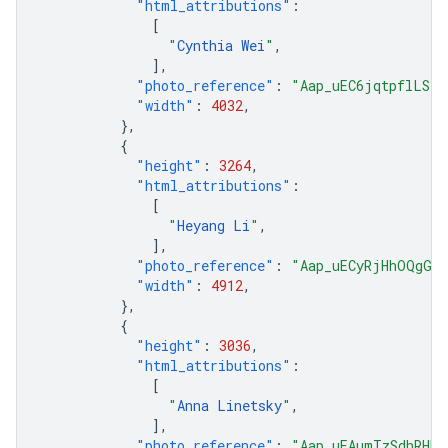
"html_attributions"
:
[
"
Cynthia Wei
"
,
],
"photo_reference"
:
"Aap_uEC6jqtpflLS8G
"width"
:
4032
,
},
{
"height"
:
3264
,
"html_attributions"
:
[
"
Heyang Li
"
,
],
"photo_reference"
:
"Aap_uECyRjHhOQgGaK
"width"
:
4912
,
},
{
"height"
:
3036
,
"html_attributions"
:
[
"
Anna Linetsky
"
,
],
"photo_reference"
:
"Aap_uEAumTzSdhRHDu