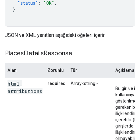
"status"
:
"OK"
,
}
JSON ve XML yanıtları aşağıdaki öğeleri içerir:
Places
Details
Response
Alan
Zorunlu
Tür
Açıklama
html
_
required
Array<string>
Bu girişle ilgil
attributions
kullanıcıya
gösterilmesi
gereken bir d
ilişkilendirm
içerebilir (ba
girişlerde
ilişkilendirm
olmayabilir).