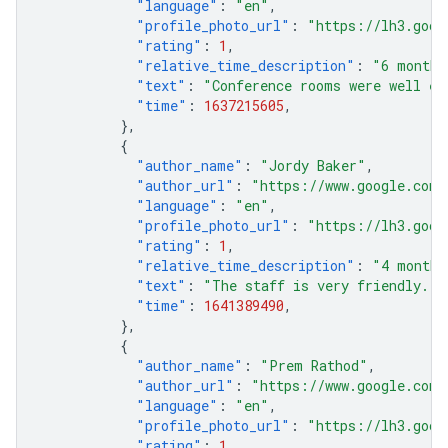
"language"
:
"en"
,
"profile_photo_url"
:
"https://lh3.goog
"rating"
:
1
,
"relative_time_description"
:
"6 months
"text"
:
"Conference rooms were well eq
"time"
:
1637215605
,
},
{
"author_name"
:
"Jordy Baker"
,
"author_url"
:
"https://www.google.com/
"language"
:
"en"
,
"profile_photo_url"
:
"https://lh3.goog
"rating"
:
1
,
"relative_time_description"
:
"4 months
"text"
:
"The staff is very friendly."
,
"time"
:
1641389490
,
},
{
"author_name"
:
"Prem Rathod"
,
"author_url"
:
"https://www.google.com/
"language"
:
"en"
,
"profile_photo_url"
:
"https://lh3.goog
"rating"
:
1
,