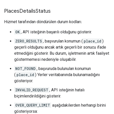
Places
Details
Status
Hizmet tarafından döndürülen durum kodları.
OK
, API isteğinin başarılı olduğunu gösterir.
ZERO_RESULTS
, başvurulan konumun (
place_id
)
geçerli olduğunu ancak artık geçerli bir sonucu ifade
etmediğini gösterir. Bu durum, işletmenin artık faaliyet
göstermemesi nedeniyle oluşabilir.
NOT_FOUND
, başvuruda bulunulan konumun
(
place_id
) Yerler veritabanında bulunamadığını
gösteriyor.
INVALID_REQUEST
, API isteğinin hatalı
biçimlendirildiğini gösterir.
OVER_QUERY_LIMIT
aşağıdakilerden herhangi birini
gösteriyorsa: