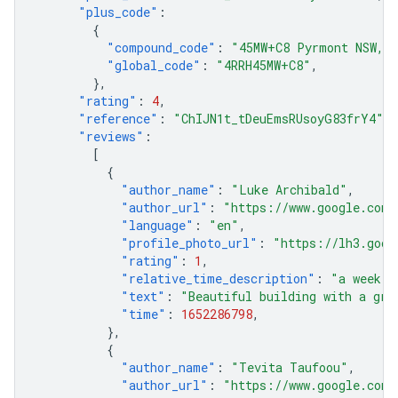
"plus_code"
:
{
"compound_code"
:
"45MW+C8 Pyrmont NSW, A
"global_code"
:
"4RRH45MW+C8"
,
},
"rating"
:
4
,
"reference"
:
"ChIJN1t_tDeuEmsRUsoyG83frY4"
,
"reviews"
:
[
{
"author_name"
:
"Luke Archibald"
,
"author_url"
:
"https://www.google.com/
"language"
:
"en"
,
"profile_photo_url"
:
"https://lh3.goog
"rating"
:
1
,
"relative_time_description"
:
"a week a
"text"
:
"Beautiful building with a gre
"time"
:
1652286798
,
},
{
"author_name"
:
"Tevita Taufoou"
,
"author_url"
:
"https://www.google.com/