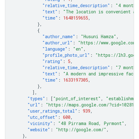
"relative_time_description"
:
"4 months
"text"
:
"The location is convenient an
"time"
:
1640159655
,
},
{
"author_name"
:
"Husuni Hamza"
,
"author_url"
:
"https://www.google.com/
"language"
:
"en"
,
"profile_photo_url"
:
"https://lh3.goog
"rating"
:
5
,
"relative_time_description"
:
"7 months
"text"
:
"A modern and impressive facil
"time"
:
1633197305
,
},
],
"types"
:
[
"point_of_interest"
,
"establishmen
"url"
:
"https://maps.google.com/?cid=1028111
"user_ratings_total"
:
939
,
"utc_offset"
:
600
,
"vicinity"
:
"48 Pirrama Road, Pyrmont"
,
"website"
:
"http://google.com/"
,
},