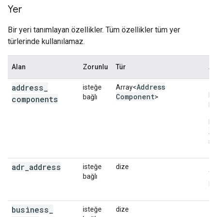
Yer
Bir yeri tanımlayan özellikler. Tüm özellikler tüm yer
türlerinde kullanılamaz.
Alan
Zorunlu
Tür
Aç
address
_
Address
isteğe
Array<
Bu
Component
bağlı
>
components
bil
Da
A
sa
adr
_
address
isteğe
dize
Ye
bağlı
bi
business
_
isteğe
dize