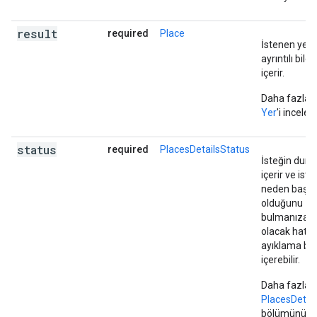
result
required
Place
İstenen yerle 
ayrıntılı bilgil
içerir.
Daha fazla bi
Yer
'i inceleyi
status
required
PlacesDetailsStatus
İsteğin dur
içerir ve iste
neden başar
olduğunu
bulmanıza y
olacak hata
ayıklama bilg
içerebilir.
Daha fazla bi
PlacesDetai
bölümünü inc