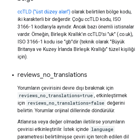
ccTLD ("üst düzey alan")
olarak belirtilen bölge kodu,
iki karakterli bir değerdir. Çoğu ccTLD kodu, ISO
3166-1 kodlarıyla aynıdır. Ancak bazı önemli istisnalar
vardır. Örneğin, Birleşik Krallık'ın ccTLD'si "uk" (.co.uk),
ISO 3166-1 kodu ise "gb"dir (teknik olarak "Büyük
Britanya ve Kuzey İrlanda Birleşik Krallığı" tüzel kişiliği
için).
reviews
_
no
_
translations
Yorumların çevirisini devre dışı bırakmak için
reviews_no_translations=true
, etkinleştirmek
için
reviews_no_translations=false
değerini
belirtin. Yorumlar orijinal dillerinde döndürülür.
Atlanırsa veya değer olmadan iletilirse yorumların
çevirisi etkinleştirilir. İstek içinde
language
parametresi belirtilmişse çeviri için tercih edilen dil