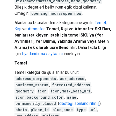
fields=formatted_address,name,geometry
.
Bileşik değerleri belirtirken eğik çizgi kullanın.
Örneğin:
opening_hours/open_now
.
Alanlar üç faturalandırma kategorisine ayrılır:
Temel
,
Kişi
ve
Atmosfer
.
Temel, Kişi ve Atmosfer SKU'ları,
bunları tetikleyen istek için temel SKU'ya (Yer
Ayrıntıları, Yer Bulma, Yakında Arama veya Metin
Arama) ek olarak ücretlendirilir.
Daha fazla bilgi
için
fiyatlandırma sayfasını
inceleyin.
Temel
Temel kategoride şu alanlar bulunur:
address_components
,
adr_address
,
business_status
,
formatted_address
,
geometry
,
icon
,
icon_mask_base_uri
,
icon_background_color
,
name
,
permanently_closed
(
desteği sonlandırılmış
),
photo
,
place_id
,
plus_code
,
type
,
url
,
utc_offset
,
vicinity
,