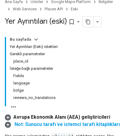
Ana Sayfa
Ürünler
Google Maps Platform
Belgeler
Web Services
Places API
Eski
Yer Ayrıntıları (eski)
bookmark_border
Bu sayfada
Yer Ayrıntıları (Eski) istekleri
Gerekli parametreler
place_id
İsteğe bağlı parametreler
Fields
language
bölge
reviews_no_translations
Avrupa Ekonomik Alanı (AEA) geliştiricileri
Not: Sunucu tarafı ve istemci tarafı kitaplıkları