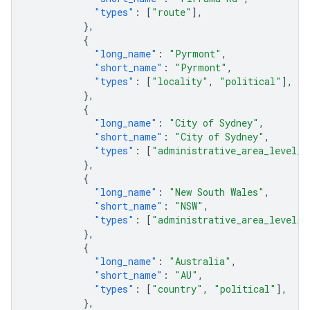
"types"
:
[
"route"
],
},
{
"long_name"
:
"Pyrmont"
,
"short_name"
:
"Pyrmont"
,
"types"
:
[
"locality"
,
"political"
],
},
{
"long_name"
:
"City of Sydney"
,
"short_name"
:
"City of Sydney"
,
"types"
:
[
"administrative_area_level_2
},
{
"long_name"
:
"New South Wales"
,
"short_name"
:
"NSW"
,
"types"
:
[
"administrative_area_level_1
},
{
"long_name"
:
"Australia"
,
"short_name"
:
"AU"
,
"types"
:
[
"country"
,
"political"
],
},