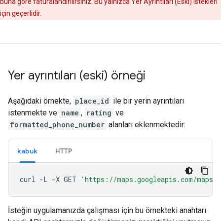
buna göre faturalandırılırsınız. Bu yalnızca Yer Ayrıntıları (Eski) istekleri
için geçerlidir.
Yer ayrıntıları (eski) örneği
Aşağıdaki örnekte,
place_id
ile bir yerin ayrıntıları
istenmekte ve
name
,
rating
ve
formatted_phone_number
alanları eklenmektedir:
kabuk
HTTP
curl
-L
-X
GET
'https://maps.googleapis.com/maps/
İsteğin uygulamanızda çalışması için bu örnekteki anahtarı