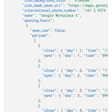
"icon_background_color"
:
"#7B9EB0"
,
"icon_mask_base_uri"
:
"https://maps.gstatic.
"international_phone_number"
:
"+61 2 9374 40
"name"
:
"Google Workplace 6"
,
"opening_hours"
:
{
"open_now"
:
false
,
"periods"
:
[
{
"close"
:
{
"day"
:
1
,
"time"
:
"170
"open"
:
{
"day"
:
1
,
"time"
:
"0900
},
{
"close"
:
{
"day"
:
2
,
"time"
:
"170
"open"
:
{
"day"
:
2
,
"time"
:
"0900
},
{
"close"
:
{
"day"
:
3
,
"time"
:
"170
"open"
:
{
"day"
:
3
,
"time"
:
"0900
},
{
"close"
:
{
"day"
:
4
,
"time"
:
"170