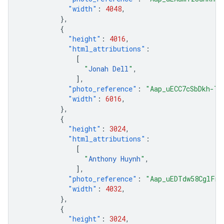
"width"
:
4048
,
},
{
"height"
:
4016
,
"html_attributions"
:
[
"
Jonah Dell
"
,
],
"photo_reference"
:
"Aap_uECC7cSbDkh-Td
"width"
:
6016
,
},
{
"height"
:
3024
,
"html_attributions"
:
[
"
Anthony Huynh
"
,
],
"photo_reference"
:
"Aap_uEDTdw58CglFmZ
"width"
:
4032
,
},
{
"height"
:
3024
,