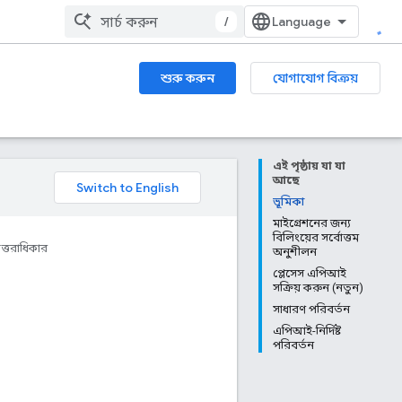
/
শুরু করুন
যোগাযোগ বিক্রয়
এই পৃষ্ঠায় যা যা
আছে
ভূমিকা
মাইগ্রেশনের জন্য
বিলিংয়ের সর্বোত্তম
ত্তরাধিকার
অনুশীলন
প্লেসেস এপিআই
সক্রিয় করুন (নতুন)
সাধারণ পরিবর্তন
এপিআই-নির্দিষ্ট
পরিবর্তন