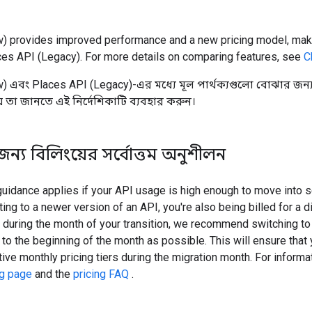
) provides improved performance and a new pricing model, maki
ces API (Legacy). For more details on comparing features, see
C
) এবং Places API (Legacy)-এর মধ্যে মূল পার্থক্যগুলো বোঝার জন্য
 তা জানতে এই নির্দেশিকাটি ব্যবহার করুন।
 জন্য বিলিংয়ের সর্বোত্তম অনুশীলন
guidance applies if your API usage is high enough to move into s
ting to a newer version of an API, you're also being billed for a 
 during the month of your transition, we recommend switching to
 to the beginning of the month as possible. This will ensure that
tive monthly pricing tiers during the migration month. For informat
ng page
and the
pricing FAQ
.