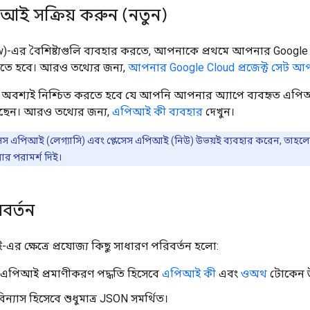
িআই সক্রিয় করুন (নতুন)
)-এর বৈশিষ্ট্যগুলি ব্যবহার করতে, আপনাকে প্রথমে আপনার Google C
রতে হবে। আরও তথ্যের জন্য,
আপনার Google Cloud প্রজেক্ট সেট আ
বশ্যই নিশ্চিত করতে হবে যে আপনি আপনার অ্যাপে ব্যবহৃত এপ
েন। আরও তথ্যের জন্য,
এপিআই কী ব্যবহার
দেখুন।
েস এপিআই (লেগ্যাসি) এবং প্লেসেস এপিআই (নিউ) উভয়ই ব্যবহার করেন, তাহল
র পরামর্শ দিই।
বর্তন
 ক্ষেত্রে প্রযোজ্য কিছু সাধারণ পরিবর্তন হলো:
এপিআই প্রমাণীকরণ পদ্ধতি হিসেবে
এপিআই কী
এবং
ওঅথ
টোকেন উ
 বিন্যাস হিসেবে শুধুমাত্র JSON সমর্থিত।