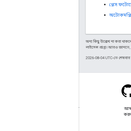
প্লেস ফটোতে
অটোকমপ্লিট
অন্য কিছু উল্লেখ না করা থাকলে,
লাইসেন্স প্রাপ্ত। আরও জানতে
2026-08-04 UTC-তে শেষবা
স্ট্যাক ওভারফ্লো
google-maps ট্যাগের অধীনে
আমা
একটি প্রশ্ন জিজ্ঞাসা করুন।
করুন