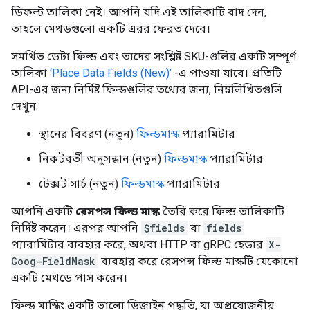
ডিফল্ট তালিকা নেই। আপনি যদি এই তালিকাটি বাদ দেন,
তাহলে মেথডগুলো একটি এরর ফেরত দেবে।
সমর্থিত ডেটা ফিল্ড এবং তাদের সংশ্লিষ্ট SKU-গুলির একটি সম্পূর্ণ
তালিকা
‘Place Data Fields (New)’
-এ পাওয়া যাবে। প্রতিটি
API-এর জন্য নির্দিষ্ট ফিল্ডগুলির তথ্যের জন্য, নিম্নলিখিতগুলি
দেখুন:
স্থানের বিবরণ (নতুন)
ফিল্ডমাস্ক
প্যারামিটার
নিকটবর্তী অনুসন্ধান (নতুন)
ফিল্ডমাস্ক
প্যারামিটার
টেক্সট সার্চ (নতুন)
ফিল্ডমাস্ক
প্যারামিটার
আপনি একটি
রেসপন্স ফিল্ড মাস্ক
তৈরি করে ফিল্ড তালিকাটি
নির্দিষ্ট করেন। এরপর আপনি
$fields
বা
fields
প্যারামিটার ব্যবহার করে, অথবা HTTP বা gRPC হেডার
X-
Goog-FieldMask
ব্যবহার করে রেসপন্স ফিল্ড মাস্কটি যেকোনো
একটি মেথডে পাস করেন।
ফিল্ড মাস্কিং একটি ভালো ডিজাইন পদ্ধতি, যা অপ্রয়োজনীয়