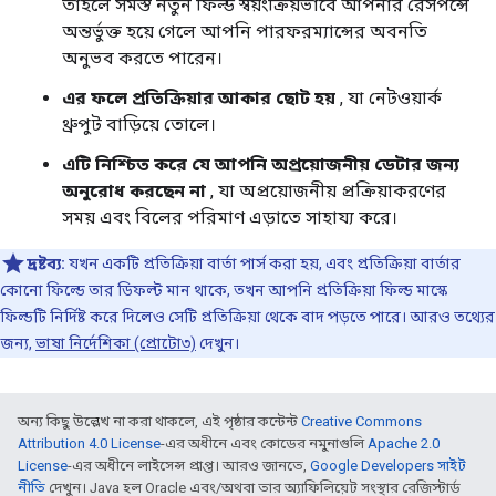
তাহলে সমস্ত নতুন ফিল্ড স্বয়ংক্রিয়ভাবে আপনার রেসপন্সে
অন্তর্ভুক্ত হয়ে গেলে আপনি পারফরম্যান্সের অবনতি
অনুভব করতে পারেন।
এর ফলে প্রতিক্রিয়ার আকার ছোট হয়
, যা নেটওয়ার্ক
থ্রুপুট বাড়িয়ে তোলে।
এটি নিশ্চিত করে যে আপনি অপ্রয়োজনীয় ডেটার জন্য
অনুরোধ করছেন না
, যা অপ্রয়োজনীয় প্রক্রিয়াকরণের
সময় এবং বিলের পরিমাণ এড়াতে সাহায্য করে।
দ্রষ্টব্য:
যখন একটি প্রতিক্রিয়া বার্তা পার্স করা হয়, এবং প্রতিক্রিয়া বার্তার
কোনো ফিল্ডে তার ডিফল্ট মান থাকে, তখন আপনি প্রতিক্রিয়া ফিল্ড মাস্কে
ফিল্ডটি নির্দিষ্ট করে দিলেও সেটি প্রতিক্রিয়া থেকে বাদ পড়তে পারে। আরও তথ্যের
জন্য,
ভাষা নির্দেশিকা (প্রোটো৩)
দেখুন।
অন্য কিছু উল্লেখ না করা থাকলে, এই পৃষ্ঠার কন্টেন্ট
Creative Commons
Attribution 4.0 License
-এর অধীনে এবং কোডের নমুনাগুলি
Apache 2.0
License
-এর অধীনে লাইসেন্স প্রাপ্ত। আরও জানতে,
Google Developers সাইট
নীতি
দেখুন। Java হল Oracle এবং/অথবা তার অ্যাফিলিয়েট সংস্থার রেজিস্টার্ড