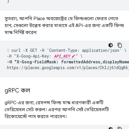
}
সুতরাং, আপনি Place অবজেক্টের যে ফিল্ডগুলো ফেরত পেতে
চান, সেগুলো উল্লেখ করার মাধ্যমে এই API-এর জন্য একটি ফিল্ড
মাস্ক নির্দিষ্ট করেন:
curl -X GET -H 'Content-Type: application/json' \

-H "X-Goog-Api-Key: 
API_KEY
-H "X-Goog-FieldMask: formattedAddress,displayNam
https://places.googleapis.com/v1/places/ChIJj61dQgK6
g
RPC কল
gRPC-এর জন্য, রেসপন্স ফিল্ড মাস্ক ধারণকারী একটি
ভেরিয়েবল সেট করুন। এরপর আপনি সেই ভেরিয়েবলটি
রিকোয়েস্টে পাস করতে পারবেন।