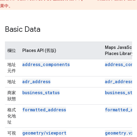
果中。
Basic Data
Maps JavaScrip
欄位
Places API (舊版)
Places Library
address_components
address_comp
地址
元件
adr_address
adr_address
地址
business_status
business_sta
商家
狀態
formatted_address
formatted_ad
格式
化地
址
geometry/viewport
geometry.vie
可視