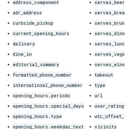
address_component
serves_beer
adr_address
serves_break
curbside_pickup
serves_brunc
current_opening_hours
serves_dinne
delivery
serves_lunch
dine_in
serves_veget
editorial_summary
serves_wine
formatted_phone_number
takeout
international_phone_number
type
opening_hours.periods
url
opening_hours.special_days
user_ratings
opening_hours.type
utc_offset_m
opening_hours.weekday_text
vicinity