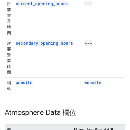
current_opening_hours
---
目
前
營
業
時
間
secondary_opening_hours
---
次
要
營
業
時
間
website
website
網
站
Atmosphere Data 欄位
欄
Maps JavaScript API