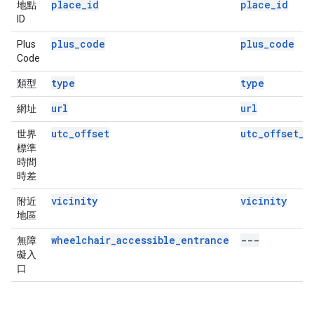
place_id
place_id
地點
ID
plus_code
plus_code
Plus
Code
type
type
類型
url
url
網址
utc_offset
utc_offset_m
世界
標準
時間
時差
vicinity
vicinity
附近
地區
wheelchair_accessible_entrance
---
無障
礙入
口