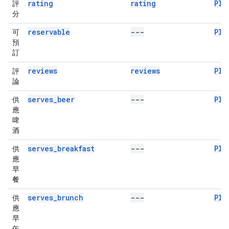
rating
rating
Pla
評
分
reservable
---
Pla
可
預
訂
reviews
reviews
Pla
評
論
serves_beer
---
Pla
供
應
啤
酒
serves_breakfast
---
Pla
供
應
早
餐
serves_brunch
---
Pla
供
應
早
午