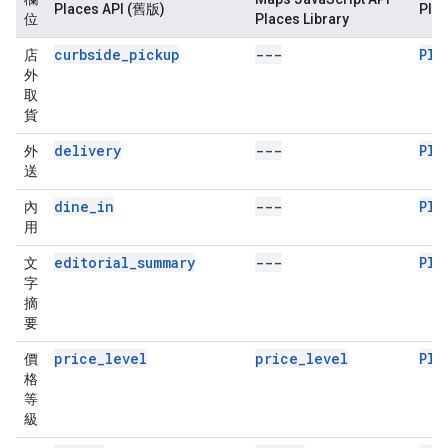
Places API (舊版)
Pla
位
Places Library
curbside_pickup
---
Pla
店
外
取
貨
delivery
---
Pla
外
送
dine_in
---
Pla
內
用
editorial_summary
---
Pla
文
字
摘
要
price_level
price_level
Pla
價
格
等
級