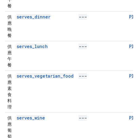
餐
serves_dinner
---
Pla
供
應
晚
餐
serves_lunch
---
Pla
供
應
午
餐
serves_vegetarian_food
---
Pla
供
應
素
食
料
理
serves_wine
---
Pla
供
應
葡
萄