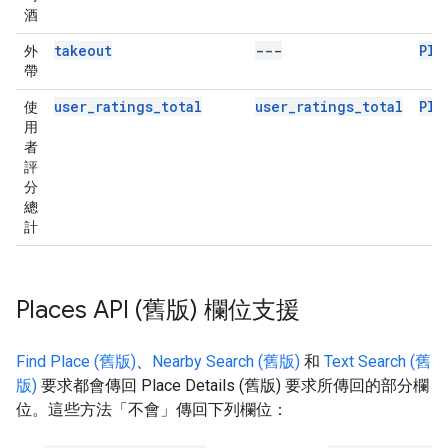
酒
takeout
---
Pla
外
帶
user_ratings_total
user_ratings_total
Pla
使
用
者
評
分
總
計
Places API (舊版) 欄位支援
Find Place (舊版)
、
Nearby Search (舊版)
和
Text Search (舊
版)
要求都會傳回 Place Details (舊版) 要求所傳回的部分欄
位。這些方法「不會」傳回下列欄位：