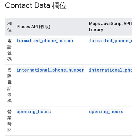
Contact Data 欄位
欄
Maps JavaScript API Pl
Places API (舊版)
位
Library
formatted_phone_number
formatted_phone_nu
電
話
號
碼
international_phone_number
international_phon
國
際
電
話
號
碼
opening_hours
opening_hours
營
業
時
間