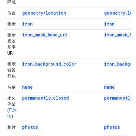
區域
geometry/location
geometry.loc
位置
icon
icon
圖示
icon_mask_base_uri
icon_mask_ba
圖示
遮罩
基準
URI
icon_background_color
icon_backgro
圖示
背景
顏色
name
name
名稱
permanently_closed
permanently_
永久
停業
(
已淘
汰
)
photos
photos
相片