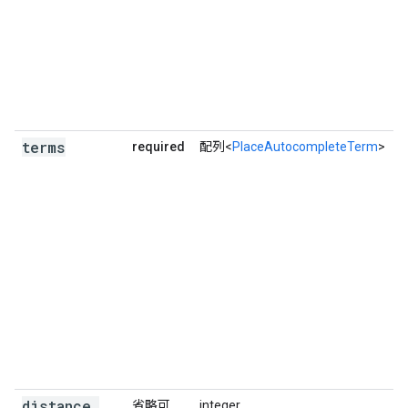
terms
required
配列<
PlaceAutocompleteTerm
>
distance
_
省略可
integer