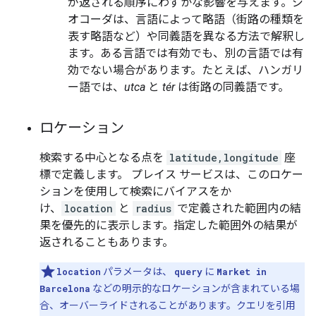
が返される順序にわずかな影響を与えます。ジ
オコーダは、言語によって略語（街路の種類を
表す略語など）や同義語を異なる方法で解釈し
ます。ある言語では有効でも、別の言語では有
効でない場合があります。たとえば、ハンガリ
ー語では、
utca
と
tér
は街路の同義語です。
ロケーション
検索する中心となる点を
latitude,longitude
座
標で定義します。 プレイス サービスは、このロケー
ションを使用して検索にバイアスをか
け、
location
と
radius
で定義された範囲内の結
果を優先的に表示します。指定した範囲外の結果が
返されることもあります。
location
パラメータは、
query
に
Market in
Barcelona
などの明示的なロケーションが含まれている場
合、オーバーライドされることがあります。クエリを引用