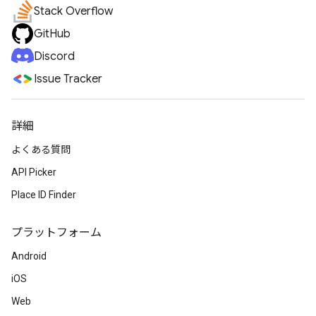
Stack Overflow
GitHub
Discord
Issue Tracker
詳細
よくある質問
API Picker
Place ID Finder
プラットフォーム
Android
iOS
Web