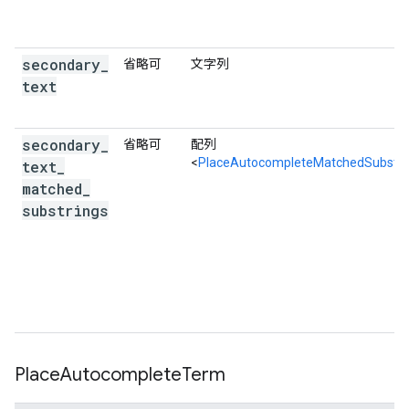
secondary
_
省略可
文字列
text
secondary
_
省略可
配列
<
PlaceAutocompleteMatchedSubstri
text
_
matched
_
substrings
Place
Autocomplete
Term