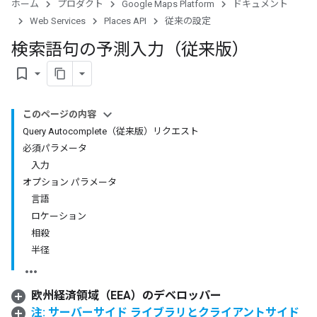
ホーム
プロダクト
Google Maps Platform
ドキュメント
Web Services
Places API
従来の設定
検索語句の予測入力（従来版）
bookmark_border
このページの内容
Query Autocomplete（従来版）リクエスト
必須パラメータ
入力
オプション パラメータ
言語
ロケーション
相殺
半径
欧州経済領域（EEA）のデベロッパー
注: サーバーサイド ライブラリとクライアントサイド