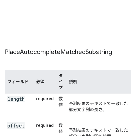
Place
Autocomplete
Matched
Substring
タ
フィールド
必須
イ
説明
プ
length
required
数
予測結果のテキストで一致した
値
部分文字列の長さ。
offset
required
数
予測結果のテキストで一致した
値