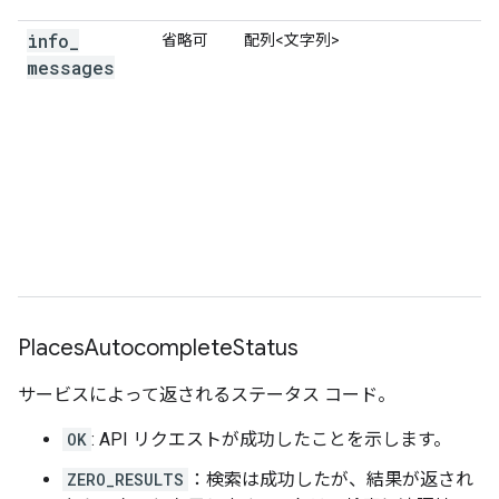
],
},
info
_
省略可
配列<文字列>
{
messages
"description"
:
"pizza near Cathédrale Notr
"matched_substrings"
:
[{
"length"
:
5
,
"offset"
:
0
},
{
"length
"structured_formatting"
:
{
"main_text"
:
"pizza"
,
"main_text_matched_substrings"
:
[{
"le
"secondary_text"
:
"near Cathédrale Not
"secondary_text_matched_substrings"
:
[{
"length"
:
3
,
"offset"
:
30
}],
},
"terms"
:
[
Places
Autocomplete
Status
{
"offset"
:
0
,
"value"
:
"pizza"
},
{
"offset"
:
6
,
"value"
:
"near"
},
サービスによって返されるステータス コード。
{
"offset"
:
11
,
"value"
:
"Cathédrale N
{
"offset"
:
43
,
"value"
:
"Parvis Notre
OK
: API リクエストが成功したことを示します。
{
"offset"
:
83
,
"value"
:
"Paris"
},
{
"offset"
:
90
,
"value"
:
"France"
},
ZERO_RESULTS
：検索は成功したが、結果が返され
],