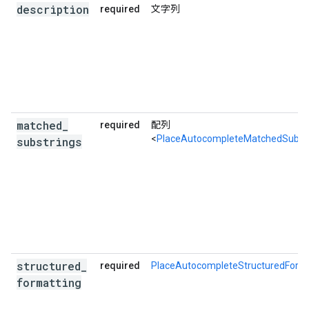
description
required
文字列
matched
_
required
配列
<
PlaceAutocompleteMatchedSubstr
substrings
structured
_
required
PlaceAutocompleteStructuredForm
formatting