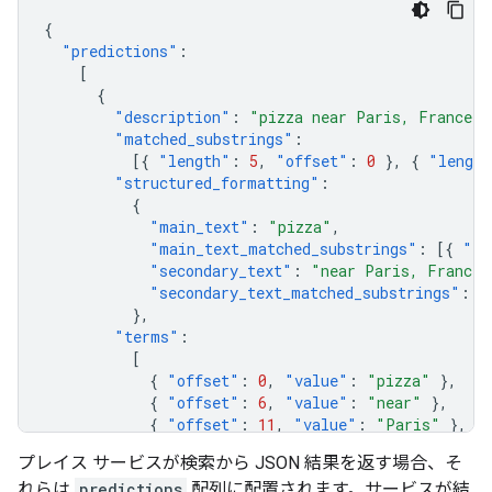
{
"predictions"
:
[
{
"description"
:
"pizza near Paris, France"
,
"matched_substrings"
:
[{
"length"
:
5
,
"offset"
:
0
},
{
"length
"structured_formatting"
:
{
"main_text"
:
"pizza"
,
"main_text_matched_substrings"
:
[{
"le
"secondary_text"
:
"near Paris, France"
"secondary_text_matched_substrings"
:
[
},
"terms"
:
[
{
"offset"
:
0
,
"value"
:
"pizza"
},
{
"offset"
:
6
,
"value"
:
"near"
},
{
"offset"
:
11
,
"value"
:
"Paris"
},
{
"offset"
:
18
,
"value"
:
"France"
},
プレイス サービスが検索から JSON 結果を返す場合、そ
],
れらは
predictions
配列に配置されます。サービスが結
},