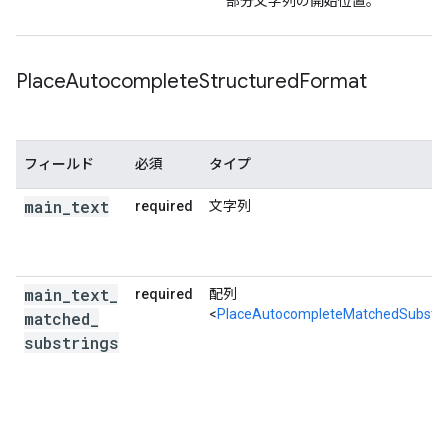
部分文字列の開始位置。
Place
Autocomplete
Structured
Format
フィールド
必須
タイプ
main
_
text
required
文字列
main
_
text
_
required
配列
<
PlaceAutocompleteMatchedSubstri
matched
_
substrings