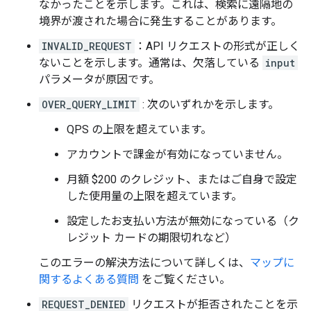
なかったことを示します。これは、検索に遠隔地の
},
境界が渡された場合に発生することがあります。
{
"description"
:
"pizza near Paris Beauvais 
INVALID_REQUEST
：API リクエストの形式が正しく
"matched_substrings"
:
ないことを示します。通常は、欠落している
input
[{
"length"
:
5
,
"offset"
:
0
},
{
"length
パラメータが原因です。
"structured_formatting"
:
{
OVER_QUERY_LIMIT
: 次のいずれかを示します。
"main_text"
:
"pizza"
,
"main_text_matched_substrings"
:
[{
"le
QPS の上限を超えています。
"secondary_text"
:
"near Paris Beauvais
"secondary_text_matched_substrings"
:
[
アカウントで課金が有効になっていません。
},
"terms"
:
月額 $200 のクレジット、またはご自身で設定
[
した使用量の上限を超えています。
{
"offset"
:
0
,
"value"
:
"pizza"
},
{
"offset"
:
6
,
"value"
:
"near"
},
設定したお支払い方法が無効になっている（ク
{
"offset"
:
11
,
"value"
:
"Paris Beauva
レジット カードの期限切れなど）
{
"offset"
:
35
,
"value"
:
"Route de l'A
{
"offset"
:
56
,
"value"
:
"Tillé"
},
このエラーの解決方法について詳しくは、
マップに
{
"offset"
:
63
,
"value"
:
"France"
},
関するよくある質問
をご覧ください。
],
},
REQUEST_DENIED
リクエストが拒否されたことを示