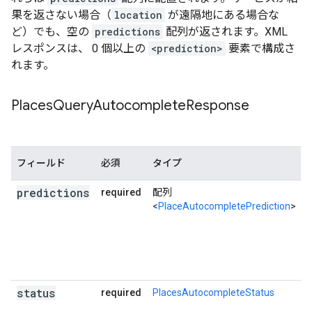
{
果を返さない場合（
location
が遠隔地にある場合な
"description"
:
"pizza near Pari Chowk, NRI
ど）でも、空の
predictions
配列が返されます。XML
"matched_substrings"
:
レスポンスは、 0 個以上の
<prediction>
要素で構成さ
[{
"length"
:
5
,
"offset"
:
0
},
{
"length
れます。
"structured_formatting"
:
{
"main_text"
:
"pizza"
,
Places
Query
Autocomplete
Response
"main_text_matched_substrings"
:
[{
"le
"secondary_text"
:
"near Pari Chowk, NR
"secondary_text_matched_substrings"
:
[
},
フィールド
必須
タイプ
"terms"
:
[
predictions
required
配列
{
"offset"
:
0
,
"value"
:
"pizza"
},
<
PlaceAutocompletePrediction
>
{
"offset"
:
6
,
"value"
:
"near"
},
{
"offset"
:
11
,
"value"
:
"Pari Chowk"
{
"offset"
:
23
,
"value"
:
"NRI City"
},
{
"offset"
:
33
,
"value"
:
"Omega II"
}
{
"offset"
:
43
,
"value"
:
"Noida"
},
{
"offset"
:
50
,
"value"
:
"Uttar Prade
{
"offset"
:
65
,
"value"
:
"India"
},
status
required
PlacesAutocompleteStatus
],