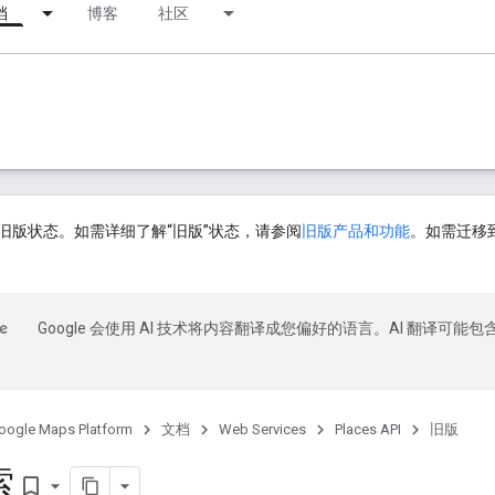
档
博客
社区
旧版状态。如需详细了解“旧版”状态，请参阅
旧版产品和功能
。如需迁移到 
Google 会使用 AI 技术将内容翻译成您偏好的语言。AI 翻译可能包
oogle Maps Platform
文档
Web Services
Places API
旧版
索
bookmark_border