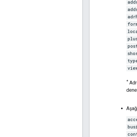
add
add
adr
for
loc
plu
pos
sho
typ
vie
*
Adre
deney
Aşağ
acc
bus
con