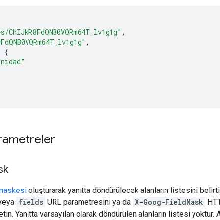
es/ChIJkR8FdQNB0VQRm64T_lv1g1g"
,
8FdQNB0VQRm64T_lv1g1g"
,
:
{
inidad"
rametreler
sk
 maskesi
oluşturarak yanıtta döndürülecek alanların listesini belirt
veya
fields
URL parametresini ya da
X-Goog-FieldMask
HTTP
tin. Yanıtta varsayılan olarak döndürülen alanların listesi yoktur.