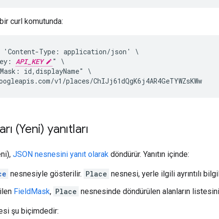
 bir curl komutunda:
 'Content-Type: application/json' \

ey: 
API_KEY
" \

Mask: id,displayName" \

oogleapis.com/v1/places/ChIJj61dQgK6j4AR4GeTYWZsKWw
arı (Yeni) yanıtları
eni),
JSON nesnesini yanıt olarak
döndürür. Yanıtın içinde:
ce
nesnesiyle gösterilir.
Place
nesnesi, yerle ilgili ayrıntılı bilgil
tilen
FieldMask
,
Place
nesnesinde döndürülen alanların listesini b
i şu biçimdedir: