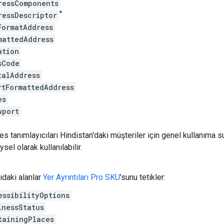
ressComponents
*
ressDescriptor
FormatAddress
mattedAddress
ation
sCode
talAddress
rtFormattedAddress
es
wport
s tanımlayıcıları Hindistan'daki müşteriler için genel kullanıma 
sel olarak kullanılabilir.
ıdaki alanlar
Yer Ayrıntıları Pro SKU
'sunu tetikler:
essibilityOptions
inessStatus
tainingPlaces