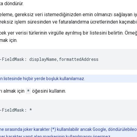
a döndürür.
leme, gereksiz veri istemediğinizden emin olmanızı sağlayan iyi
eksiz işlem süresinden ve faturalandırma ücretlerinden kaçınabil
k yer verisi türlerinin virgülle ayrılmış bir listesini belirtin. Örne
mak için.
-
FieldMask
:
displayName
,
formattedAddress
n listesinde hiçbir yerde boşluk kullanılamaz.
rı almak için
*
öğesini kullanın.
-
FieldMask
:
*
me sırasında joker karakter (*) kullanılabilir ancak Google, döndürülebil
ker karakter yanıt alan maskesinin kullanılmasını önermez.