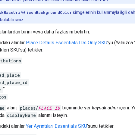
skBaseUri
ve
iconBackgroundColor
simgelerinin kullanımıyla ilgili dah
labilirsiniz.
lanlardan birini veya daha fazlasını belirtin:
ıdaki alanlar
Place Details Essentials IDs Only SKU
'yu (Yalnızca 
kleri SKU'su) tetikler:
ributions
ed_place
ed_place_id
*
e
tos
me
alanı,
places/
PLACE_ID
biçiminde yer
kaynak adını
içerir. 
'da
displayName
alanını isteyin.
ıdaki alanlar
Yer Ayrıntıları Essentials SKU
'sunu tetikler: