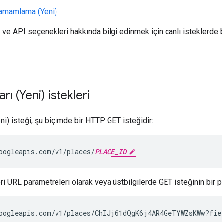
tamamlama (Yeni)
 ve API seçenekleri hakkında bilgi edinmek için canlı isteklerde 
arı (Yeni) istekleri
Yeni) isteği, şu biçimde bir HTTP GET isteğidir:
oogleapis.com/v1/places/
PLACE_ID
i URL parametreleri olarak veya üstbilgilerde GET isteğinin bir par
oogleapis.com/v1/places/ChIJj61dQgK6j4AR4GeTYWZsKWw?fie