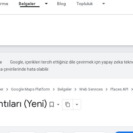
ırma
Belgeler
Blog
Topluluk
Google, içerikleri tercih ettiğiniz dile çevirmek için yapay zeka tekno
 çevirilerinde hata olabilir.
er
Google Maps Platform
Belgeler
Web Services
Places API
tıları (Yeni)
bookmark_border