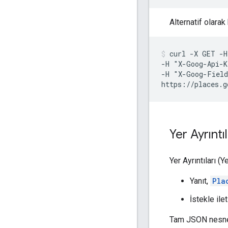
Alternatif olarak
curl -X GET -H
-H "X-Goog-Api-K
-H "X-Goog-Field
https://places.g
Yer Ayrıntıl
Yer Ayrıntıları (Y
Yanıt,
Pla
İstekle ile
Tam JSON nesnes