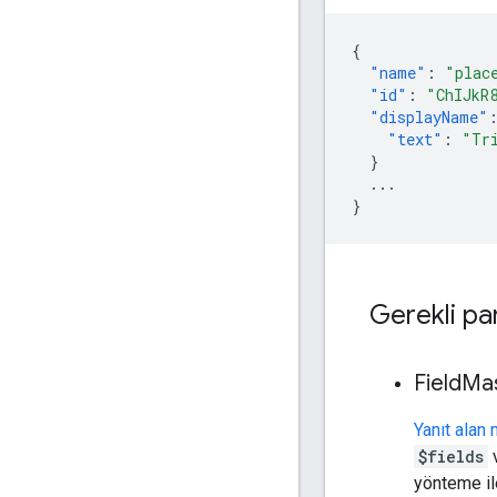
{
"name"
:
"plac
"id"
:
"ChIJkR
"displayName"
"text"
:
"Tr
}
...
}
Gerekli pa
Field
Ma
Yanıt alan
$fields
yönteme ile