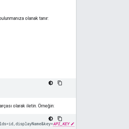
bulunmanıza olanak tanır:
çası olarak iletin. Örneğin:
lds=id,displayName
&
key=
API_KEY