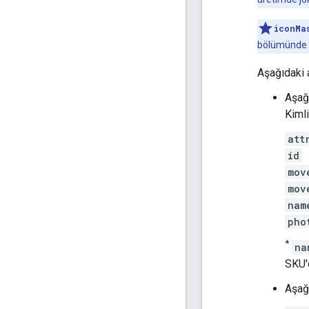
iconMa
bölümünde bu
Aşağıdaki a
Aşağ
Kimli
att
id
mov
mov
nam
pho
*
na
SKU
Aşağ