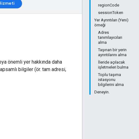
izmeti
regionCode
sessionToken
Yer Ayrıntıları (Yeni)
örneği
Adres
tanımlayıcıları
alma
Taşınan bir yerin
ayrıntılarını alma
 veya önemli yer hakkında daha
İleride açılacak
işletmeleri bulma
 kapsamlı bilgiler (ör. tam adresi,
Toplu taşıma
istasyonu
bilgilerini alma
Deneyin.