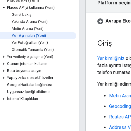
Places API (Yeni)
Platform seçin
Places API'yi kullanma (Yeni)
Genel bakış
Avrupa Ekon
Yakında Arama (Yeni)
Metin Arama (Yeni)
Yer Ayrıntıları (Yeni)
Giriş
Yer Fotoğrafları (Yeni)
Otomatik Tamamla (Yeni)
Yer verileriyle çalışma (Yeni)
Yer kimliğiniz
ol
Oturum jetonları kullanın
fazla ayrıntı iste
Rota boyunca arayın
telefon numarası,
Yapay zeka destekli özetler
Yer kimliği edinm
Google Haritalar bağlantısı
Uygunsuz içeriği bildirme
Metin Aram
İstemci Kitaplıkları
Geocoding
Routes AP
Address Va