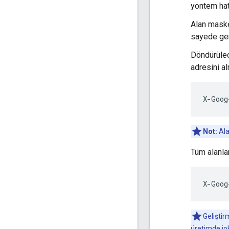
yöntem hat
Alan maske
sayede ger
Döndürülece
adresini al
X
-
Goog
Not:
Ala
Tüm alanla
X
-
Goog
Geliştir
üretimde jo