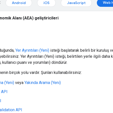
:
Web H
Android
iOS
JavaScript
omik Alanı (AEA) geliştiricileri
duğunda,
Yer Ayrıntıları (Yeni)
isteği başlatarak belirli bir kuruluş
yebilirsiniz. Yer Ayrıntıları (Yeni) isteği, belirtilen yerle ilgili daha
 kullanıcı puanı ve yorumları) döndürür.
enin birçok yolu vardır. Şunları kullanabilirsiniz:
a (Yeni)
veya
Yakında Arama (Yeni)
 API
I
lidation API