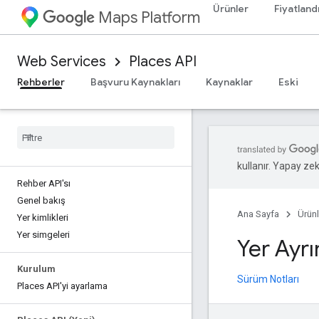
Ürünler
Fiyatland
Maps Platform
Web Services
Places API
Rehberler
Başvuru Kaynakları
Kaynaklar
Eski
kullanır. Yapay zeka
Rehber API'sı
Genel bakış
Ana Sayfa
Ürünl
Yer kimlikleri
Yer simgeleri
Yer Ayrın
Kurulum
Sürüm Notları
Places API'yi ayarlama