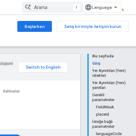
/
Başlarken
Satış birimiyle iletişim kurun
Bu sayfada
lojisini
Giriş
Yer Ayrıntıları (Yeni)
istekleri
Yer Ayrıntıları (Yeni)
yanıtları
Rehberler
Gerekli
parametreler
FieldMask
placeId
İsteğe bağlı
parametreler
languageCode