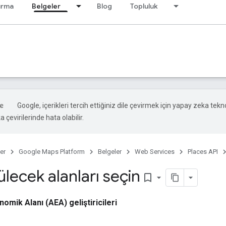
ırma
Belgeler
Blog
Topluluk
Google, içerikleri tercih ettiğiniz dile çevirmek için yapay zeka tekno
 çevirilerinde hata olabilir.
er
Google Maps Platform
Belgeler
Web Services
Places API
lecek alanları seçin
bookmark_border
omik Alanı (AEA) geliştiricileri