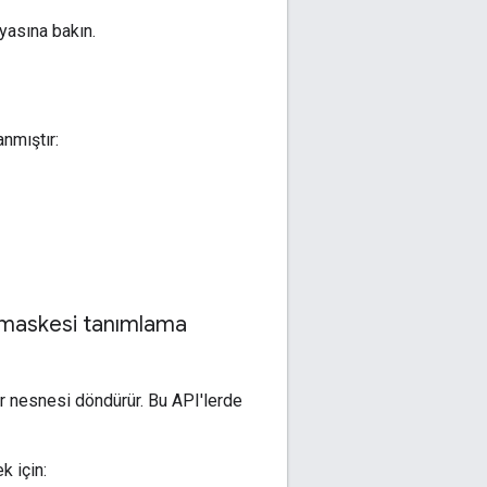
asına bakın.
nmıştır:
ı maskesi tanımlama
er nesnesi döndürür. Bu API'lerde
k için: