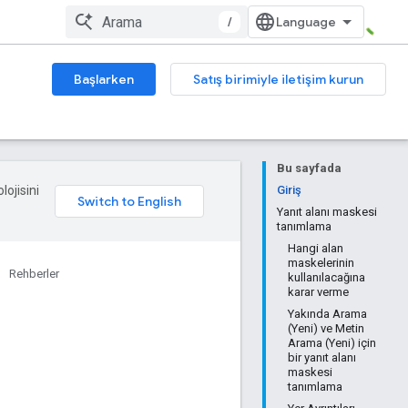
/
Başlarken
Satış birimiyle iletişim kurun
Bu sayfada
lojisini
Giriş
Yanıt alanı maskesi
tanımlama
Hangi alan
maskelerinin
Rehberler
kullanılacağına
karar verme
Yakında Arama
(Yeni) ve Metin
Arama (Yeni) için
bir yanıt alanı
maskesi
tanımlama