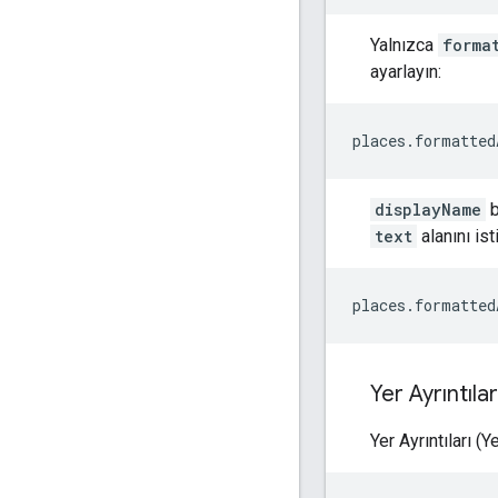
Yalnızca
forma
ayarlayın:
places.formatted
displayName
b
text
alanını is
places.formatted
Yer Ayrıntıla
Yer Ayrıntıları (