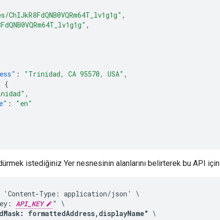
es/ChIJkR8FdQNB0VQRm64T_lv1g1g"
,
8FdQNB0VQRm64T_lv1g1g"
,
ess"
:
"Trinidad, CA 95570, USA"
,
:
{
inidad"
,
e"
:
"en"
rmek istediğiniz Yer nesnesinin alanlarını belirterek bu API için 
 'Content-Type: application/json' \

ey: 
API_KEY
dMask: formattedAddress,displayName"
 \
