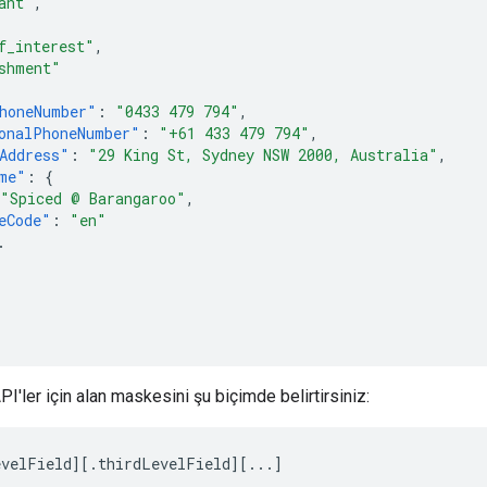
ant"
,
f_interest"
,
shment"
honeNumber"
:
"0433 479 794"
,
onalPhoneNumber"
:
"+61 433 479 794"
,
Address"
:
"29 King St, Sydney NSW 2000, Australia"
,
me"
:
{
"Spiced @ Barangaroo"
,
eCode"
:
"en"
.
I'ler için alan maskesini şu biçimde belirtirsiniz:
evelField][.thirdLevelField][...]