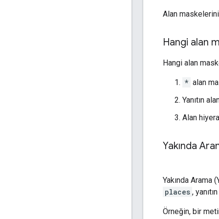
Alan maskelerini
Hangi alan m
Hangi alan maske
*
alan mas
Yanıtın ala
Alan hiyera
Yakında Aram
Yakında Arama (Y
places
, yanıtı
Örneğin, bir met