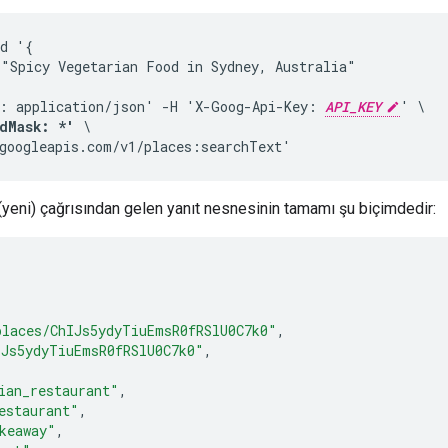
d '{

"Spicy Vegetarian Food in Sydney, Australia"

: application/json' -H 'X-Goog-Api-Key: 
API_KEY
dMask: *'
 \

googleapis.com/v1/places:searchText'
(yeni) çağrısından gelen yanıt nesnesinin tamamı şu biçimdedir:
places/ChIJs5ydyTiuEmsR0fRSlU0C7k0"
,
IJs5ydyTiuEmsR0fRSlU0C7k0"
,
ian_restaurant"
,
estaurant"
,
keaway"
,