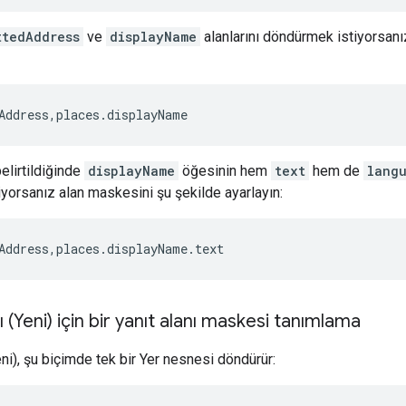
ttedAddress
ve
displayName
alanlarını döndürmek istiyorsanı
Address,places.displayName
elirtildiğinde
displayName
öğesinin hem
text
hem de
lang
tiyorsanız alan maskesini şu şekilde ayarlayın:
Address,places.displayName.text
rı (Yeni) için bir yanıt alanı maskesi tanımlama
Yeni), şu biçimde tek bir Yer nesnesi döndürür: