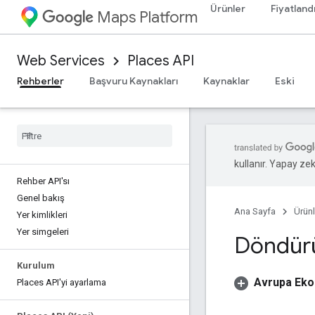
Ürünler
Fiyatland
Maps Platform
Web Services
Places API
Rehberler
Başvuru Kaynakları
Kaynaklar
Eski
kullanır. Yapay zeka
Rehber API'sı
Genel bakış
Ana Sayfa
Ürünl
Yer kimlikleri
Yer simgeleri
Döndürü
Kurulum
Avrupa Ekon
Places API'yi ayarlama