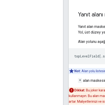
Yanıt alan
Yanıt alan maskes
Yol, üst düzey ya
Alan yolunu aşağı
topLevelField[.s
Not:
Alan yolu listes
*
alan maskesini
Dikkat:
Bu joker kara
kullanmayın. Bu alan mask
artar. Maliyetlerinizi ve 