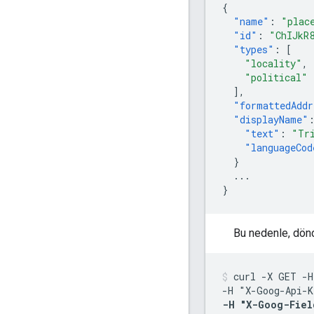
{
"name"
:
"plac
"id"
:
"ChIJkR
"types"
:
[
"locality"
,
"political"
],
"formattedAddr
"displayName"
"text"
:
"Tr
"languageCod
}
...
}
Bu nedenle, döndü
curl -X GET -H
-H "X-Goog-Api-K
-H "X-Goog-Fiel