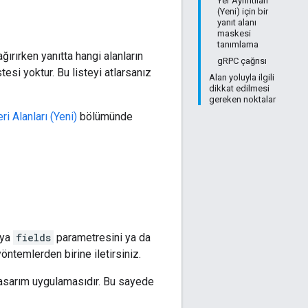
Yer Ayrıntıları
(Yeni) için bir
yanıt alanı
maskesi
tanımlama
ğırırken yanıtta hangi alanların
gRPC çağrısı
tesi yoktur. Bu listeyi atlarsanız
Alan yoluyla ilgili
dikkat edilmesi
gereken noktalar
ri Alanları (Yeni)
bölümünde
ya
fields
parametresini ya da
ntemlerden birine iletirsiniz.
tasarım uygulamasıdır. Bu sayede