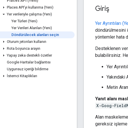
Places API (Yeni)
Giriş
Places API'yi kullanma (Yeni)
Yer verileriyle çalışma (Yeni)
Yer Türleri (Yeni)
Yer Ayrıntıları (Y
Yer Verileri Alanları (Yeni)
döndürülmesini is
Döndürülecek alanları seçin
yöntemler hata d
Oturum jetonları kullanın
Desteklenen veri 
Rota boyunca arayın
bulabilirsiniz. H
Yapay zeka destekli özetler
Google Haritalar bağlantısı
Yer Ayrıntı
Uygunsuz içeriği bildirme
İstemci Kitaplıkları
Yakındaki 
Metin Aram
Yanıt alanı mas
X-Goog-Field
Alan maskeleme, 
gereksiz işleme 