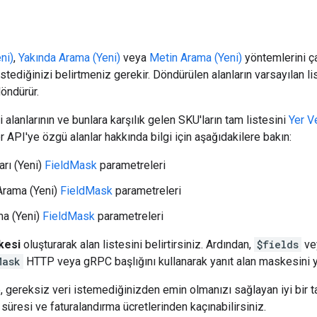
eni)
,
Yakında Arama (Yeni)
veya
Metin Arama (Yeni)
yöntemlerini ça
tediğinizi belirtmeniz gerekir. Döndürülen alanların varsayılan lis
öndürür.
alanlarının ve bunlara karşılık gelen SKU'ların tam listesini
Yer Ve
er API'ye özgü alanlar hakkında bilgi için aşağıdakilere bakın:
ları (Yeni)
FieldMask
parametreleri
Arama (Yeni)
FieldMask
parametreleri
a (Yeni)
FieldMask
parametreleri
kesi
oluşturarak alan listesini belirtirsiniz. Ardından,
$fields
ve
Mask
HTTP veya gRPC başlığını kullanarak yanıt alan maskesini yö
gereksiz veri istemediğinizden emin olmanızı sağlayan iyi bir 
süresi ve faturalandırma ücretlerinden kaçınabilirsiniz.