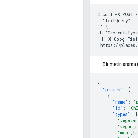
curl -X POST -
  "textQuery" : 
}' \

-H 'Content-Type
-H 'X-Goog-Fiel
'https://places.
Bir metin arama 
{
"places"
:
[
{
"name"
:
"
"id"
:
"Ch
"types"
:
[
"vegetar
"vegan_r
"meal_ta