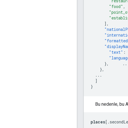
"restaur
"food"
,
"point_o
"establi
],
"nationalP
"internati
"formatted
"displayNa
"text"
:
"languag
},
..
},
...
]
}
Bu nedenle, bu AP
places
[.secondL