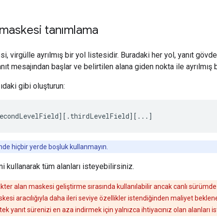
ı maskesi tanımlama
i, virgülle ayrılmış bir yol listesidir. Buradaki her yol, yanıt gövde
nıt mesajından başlar ve belirtilen alana giden nokta ile ayrılmış bi
daki gibi oluşturun:
econdLevelField][.thirdLevelField][...]
inde hiçbir yerde boşluk kullanmayın.
 kullanarak tüm alanları isteyebilirsiniz.
kter alan maskesi geliştirme sırasında kullanılabilir ancak canlı sürümde
esi aracılığıyla daha ileri seviye özellikler istendiğinden maliyet bekle
istek yanıt sürenizi en aza indirmek için yalnızca ihtiyacınız olan alanları 