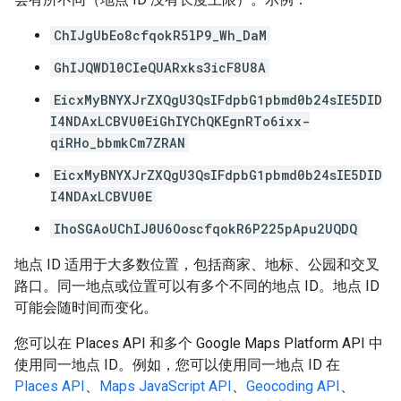
ChIJgUbEo8cfqokR5lP9_Wh_DaM
GhIJQWDl0CIeQUARxks3icF8U8A
EicxMyBNYXJrZXQgU3QsIFdpbG1pbmd0b24sIE5DID
I4NDAxLCBVU0EiGhIYChQKEgnRTo6ixx-
qiRHo_bbmkCm7ZRAN
EicxMyBNYXJrZXQgU3QsIFdpbG1pbmd0b24sIE5DID
I4NDAxLCBVU0E
IhoSGAoUChIJ0U6OoscfqokR6P225pApu2UQDQ
地点 ID 适用于大多数位置，包括商家、地标、公园和交叉
路口。同一地点或位置可以有多个不同的地点 ID。地点 ID
可能会随时间而变化。
您可以在 Places API 和多个 Google Maps Platform API 中
使用同一地点 ID。例如，您可以使用同一地点 ID 在
Places API
、
Maps JavaScript API
、
Geocoding API
、