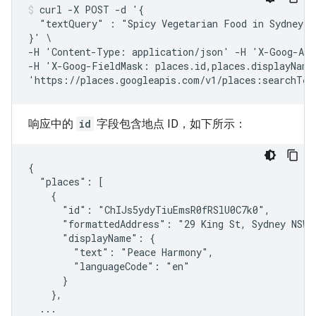
curl -X POST -d '{

  "textQuery" : "Spicy Vegetarian Food in Sydney, A
}' \

-H 'Content-Type: application/json' -H 'X-Goog-Api
-H 'X-Goog-FieldMask: places.id,places.displayName,
'https://places.googleapis.com/v1/places:searchTex
响应中的
id
字段包含地点 ID，如下所示：
{

  "places": [

    {

      "id": "ChIJs5ydyTiuEmsR0fRSlU0C7k0",

      "formattedAddress": "29 King St, Sydney NSW 2
      "displayName": {

        "text": "Peace Harmony",

        "languageCode": "en"

      }

    },

  ...
