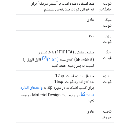
فونت
شما استفاده شده است یا "سنس‌سریف" برای
جایگزین
فراخوانی فونت پیش‌فرض سیستم
سبک
عادی
فونت
وزن
۴۰۰
فونت
رنگ
سفید، مشکی (#1F1F1F) یا خاکستری
فونت
(#5E5E5E). کنتراست
(4.5:1)
قابل قبول را
نسبت به پس‌زمینه حفظ کنید.
اندازه
حداقل اندازه فونت: 12sp
فونت
حداکثر اندازه فونت: 16sp
برای کسب اطلاعات در مورد sp، به
واحدهای اندازه
فونت
در وب‌سایت Material Design مراجعه
کنید.
فاصله
عادی
حروف