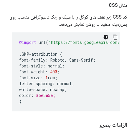
مثال CSS
کد CSS زیر نقشه‌های گوگل را با سبک و رنگ تایپوگرافی مناسب روی
پس‌زمینه سفید یا روشن نمایش می‌دهد.
@import
url
(
'https://fonts.googleapis.com/css2?
.
GMP
-
attribution
{
font
-
family
:
Roboto
,
Sans
-
Serif
;
font
-
style
:
normal
;
font
-
weight
:
400
;
font
-
size
:
1
rem
;
letter
-
spacing
:
normal
;
white
-
space
:
nowrap
;
color
:
#5e5e5e;
}
الزامات بصری