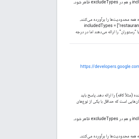
اگر انواع متناقضی وجود داشته باشد، یعنی یک نوع هم در includedTypes و هم در excludeTypes ظاهر شود،
 که همه محدودیت‌ها را برآورده می‌کنند،
includedTypes = ["restaurant"], excludedPri =
بط با "رستوران" را ارائه می‌دهند اما در درجه
https://developers.google.c
(مثلاً کافه) را ارائه دهد، پاسخ باید
ن‌هایی است که حداقل با یکی از نوع‌های
اگر انواع متناقضی وجود داشته باشد، یعنی یک نوع هم در includedTypes و هم در excludeTypes ظاهر شود،
 که همه محدودیت‌ها را برآورده می‌کنند،