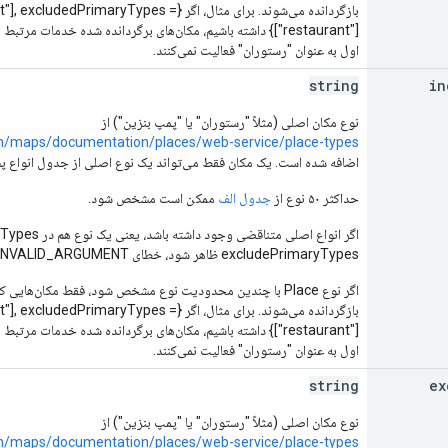
بازگردانده می‌شوند. برای مثال، اگر {maryTypes
["restaurant"]} داشته باشیم، مکان‌های برگردانده شده خدمات مرت
اول به عنوان "رستوران" فعالیت نمی‌کنند.
string
in
نوع مکان اصلی (مثلاً "رستوران" یا "پمپ بنزین") از
om/maps/documentation/places/web-service/place-types
اضافه شده است. یک مکان فقط می‌تواند یک نوع اصلی از جدول انواع پشتی
حداکثر ۵۰ نوع از
جدول الف
ممکن است مشخص شود.
excludePrimaryTypes ظاهر شود، خطای INVALID_ARGUMENT برگردانده می‌شود.
اگر نوع Place با چندین محدودیت نوع مشخص شود، فقط مکان‌هایی
بازگردانده می‌شوند. برای مثال، اگر {maryTypes
["restaurant"]} داشته باشیم، مکان‌های برگردانده شده خدمات مرت
اول به عنوان "رستوران" فعالیت نمی‌کنند.
string
ex
نوع مکان اصلی (مثلاً "رستوران" یا "پمپ بنزین") از
om/maps/documentation/places/web-service/place-types