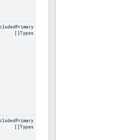
cluded
Primary
Types[]
cluded
Primary
Types[]