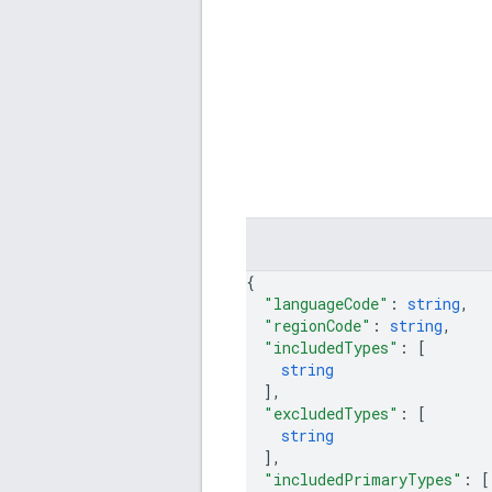
{
"languageCode"
: 
string
,
"regionCode"
: 
string
,
"includedTypes"
: 
[
string
]
,
"excludedTypes"
: 
[
string
]
,
"includedPrimaryTypes"
: 
[