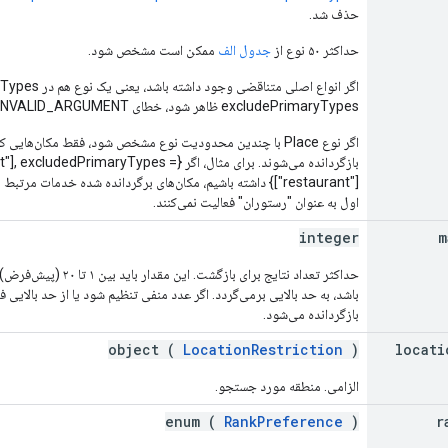
حذف شد.
حداکثر ۵۰ نوع از
جدول الف
ممکن است مشخص شود.
excludePrimaryTypes ظاهر شود، خطای INVALID_ARGUMENT برگردانده می‌شود.
اگر نوع Place با چندین محدودیت نوع مشخص شود، فقط مکان‌هایی
بازگردانده می‌شوند. برای مثال، اگر {maryTypes
["restaurant"]} داشته باشیم، مکان‌های برگردانده شده خدمات مرت
اول به عنوان "رستوران" فعالیت نمی‌کنند.
integer
m
حداکثر تعداد نتایج برای با
بازگردانده می‌شود.
object (
LocationRestriction
)
locati
الزامی. منطقه مورد جستجو.
enum (
RankPreference
)
r