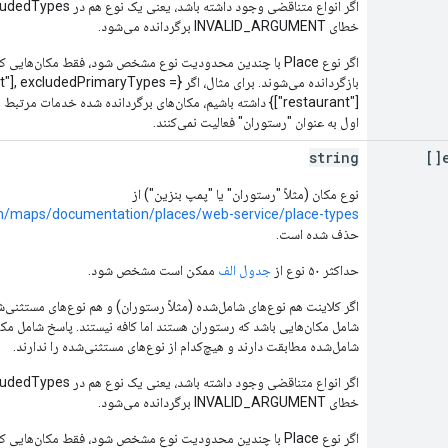
خطای INVALID_ARGUMENT برگردانده می‌شود.
اگر نوع Place با چندین محدودیت نوع مشخص شود، فقط مکان‌هایی
بازگردانده می‌شوند. برای مثال، اگر {maryTypes
["restaurant"]} داشته باشیم، مکان‌های برگردانده شده خدمات مرت
اول به عنوان "رستوران" فعالیت نمی‌کنند.
string
نوع مکان (مثلاً "رستوران" یا "پمپ بنزین") از
om/maps/documentation/places/web-service/place-types
حذف شده است.
حداکثر ۵۰ نوع از
جدول الف
ممکن است مشخص شود.
اگر کلاینت هم نوع‌های شامل‌شده (مثلاً رستوران) و هم نوع‌های مستثنی‌شده 
شامل مکان‌هایی باشد که رستوران هستند اما کافه نیستند. پاسخ شامل مکا
شامل‌شده مطابقت دارند و هیچ‌کدام از نوع‌های مستثنی‌شده را ندارند.
خطای INVALID_ARGUMENT برگردانده می‌شود.
اگر نوع Place با چندین محدودیت نوع مشخص شود، فقط مکان‌هایی