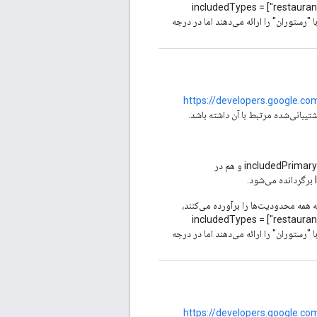
includedTypes = ["restaurant"], excludedPri =
بط با "رستوران" را ارائه می‌دهند اما در درجه
https://developers.google.c
بانی‌شده مرتبط با آن داشته باشد.
اگر انواع اصلی متناقضی وجود داشته باشد، یعنی یک نوع هم در includedPrimaryTypes و هم در
 که همه محدودیت‌ها را برآورده می‌کنند،
includedTypes = ["restaurant"], excludedPri =
بط با "رستوران" را ارائه می‌دهند اما در درجه
https://developers.google.c