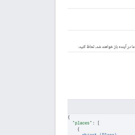
 در آینده باز خواهند شد، لحاظ کنید.
{
"places"
: 
[
{
object (
Place
)