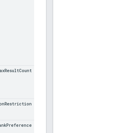
ax
Result
Count
on
Restriction
ank
Preference