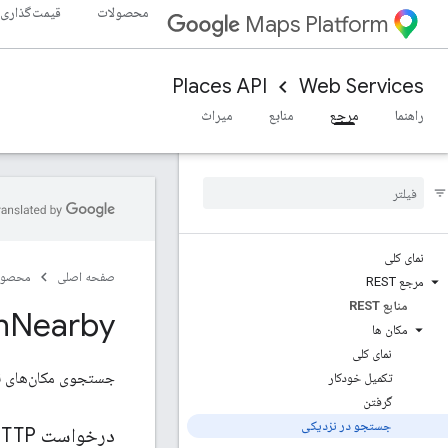
محصولات
قیمت‌گذاری
Maps Platform
Places API
Web Services
راهنما
مرجع
منابع
میراث
نمای کلی
صفحه اصلی
محصول
مرجع REST
منابع REST
h
Nearby
مکان ها
نمای کلی
جستجوی مکان‌های نز
تکمیل خودکار
گرفتن
جستجو در نزدیکی
درخواست HTTP