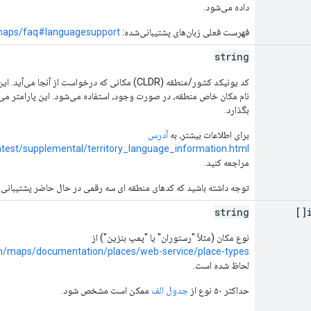
داده می‌شود.
فهرست فعلی زبان‌های پشتیبانی‌شده:
/maps/faq#languagesupport
string
کد یونیکد کشور/منطقه (CLDR) مکانی که درخواست از آنج
نام مکان خاص منطقه، در صورت وجود، استفاده می‌شود. این پارامتر می‌تو
بگذارد.
برای اطلاعات بیشتر، به
آدرس
latest/supplemental/territory_language_information.html
مراجعه کنید.
توجه داشته باشید که کدهای منطقه ای سه رقمی در حال حاضر پشتیبانی 
string
نوع مکان (مثلاً "رستوران" یا "پمپ بنزین") از
om/maps/documentation/places/web-service/place-types
لحاظ شده است.
حداکثر ۵۰ نوع از
جدول الف
ممکن است مشخص شود.