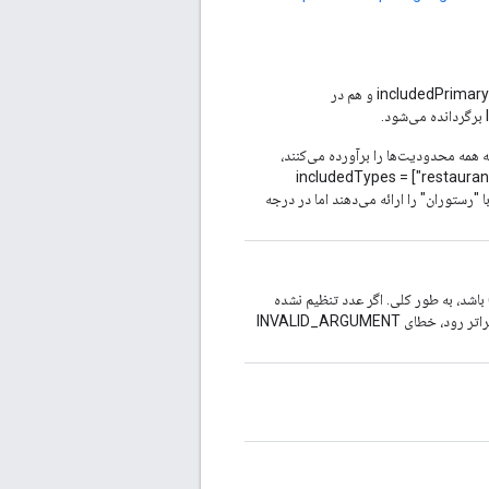
اگر انواع اصلی متناقضی وجود داشته باشد، یعنی یک نوع هم در includedPrimaryTypes و هم در
 که همه محدودیت‌ها را برآورده می‌کنند،
includedTypes = ["restaurant"], excludedPri =
بط با "رستوران" را ارائه می‌دهند اما در درجه
زگشت. این مقدار باید بین ۱ تا ۲۰ (پیش‌فرض) باشد، به طور کلی. اگر عدد تنظیم نشده
باشد، به حد بالایی برمی‌گردد. اگر عدد منفی تنظیم شود یا از حد بالایی فراتر رود، خطای INVALID_ARGUMENT