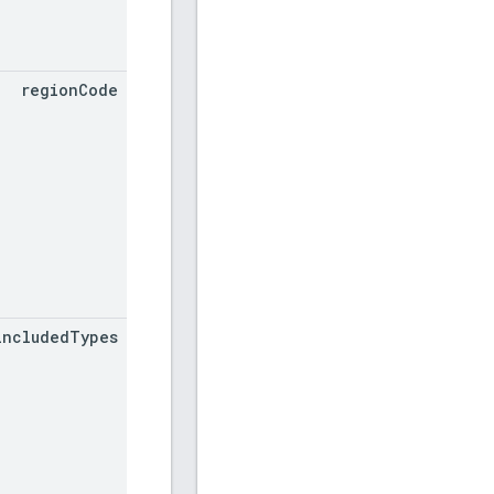
region
Code
included
Types[]