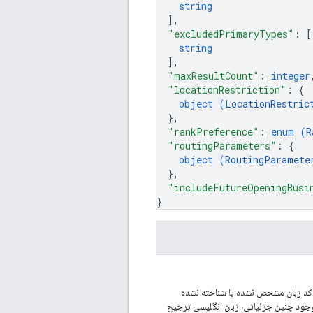
string
]
,
"excludedPrimaryTypes"
: 
[
string
]
,
"maxResultCount"
: 
integer
"locationRestriction"
: 
{
object (
LocationRestric
}
,
"rankPreference"
: 
enum (
R
"routingParameters"
: 
{
object (
RoutingParamete
}
,
"includeFutureOpeningBusi
}
 کد زبان مشخص نشده یا شناخته نشده
جود چنین جزئیاتی، زبان انگلیسی ترجیح