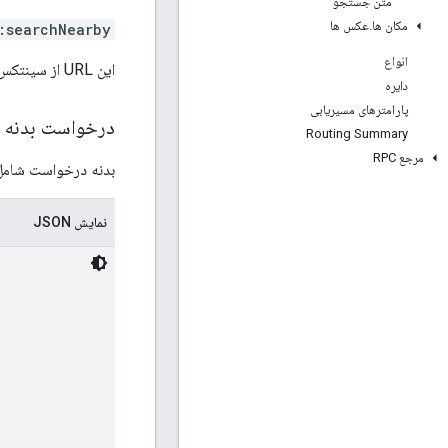
متن جستجو
مکان ها
.
عکس ها
:searchNearby
انواع
این URL از سینتکس
دایره
پارامترهای مسیریابی
درخواست بدنه
Routing Summary
مرجع RPC
بدنه درخواست شامل د
نمایش JSON