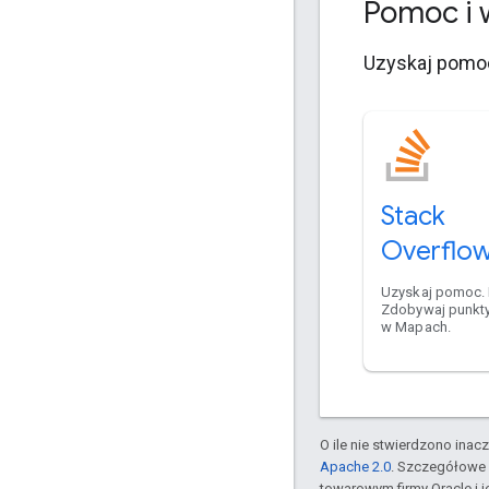
Pomoc i 
Uzyskaj pomoc
Stack
Overflo
Uzyskaj pomoc.
Zdobywaj punkt
w Mapach.
O ile nie stwierdzono inacze
Apache 2.0
. Szczegółowe 
towarowym firmy Oracle i 