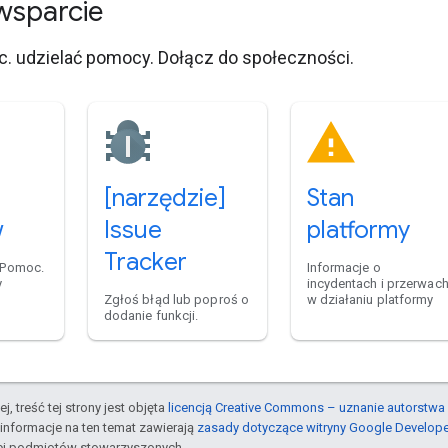
wsparcie
. udzielać pomocy. Dołącz do społeczności.
[narzędzie]
Stan
w
Issue
platformy
Tracker
 Pomoc.
Informacje o
y
incydentach i przerwac
Zgłoś błąd lub poproś o
w działaniu platformy
dodanie funkcji.
j, treść tej strony jest objęta
licencją Creative Commons – uznanie autorstwa 
informacje na ten temat zawierają
zasady dotyczące witryny Google Develop
jej podmiotów stowarzyszonych.