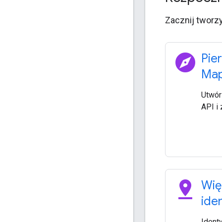
Zacznij tworzy
explore
Pie
Map
Utwór
API i 
pin_drop
Wię
ide
Ident