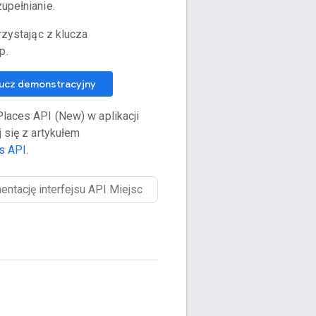
upełnianie.
rzystając z klucza
p.
lucz demonstracyjny
laces API (New) w aplikacji
 się z artykułem
s API
.