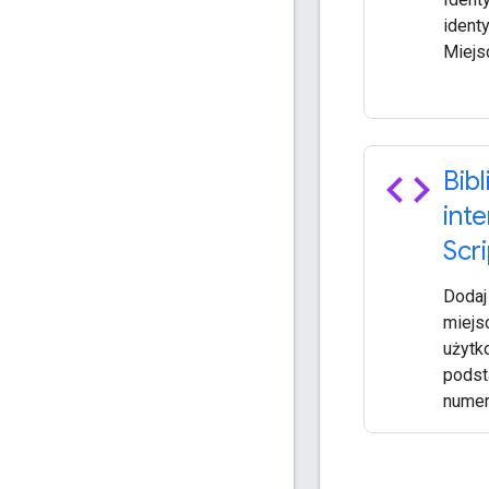
ident
Miejs
code
Bib
int
Scri
Dodaj
miejs
użytk
podst
numer