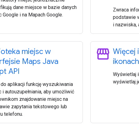
yfikują dane miejsce w bazie danych
Zwraca info
c Google i na Mapach Google.
podstawie w
i nazwiska, 
storefront
lioteka miejsc w
Więcej 
erfejsie Maps Java
ikonach
pt API
Wyświetlaj 
wyświetlaj j
 do aplikacji funkcję wyszukiwania
c i autouzupełniania, aby umożliwić
ownikom znajdowanie miejsc na
awie zapytania tekstowego lub
u telefonu.