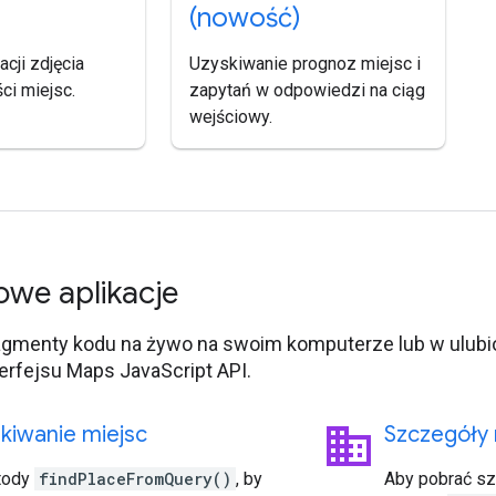
(nowość)
acji zdjęcia
Uzyskiwanie prognoz miejsc i
ci miejsc.
zapytań w odpowiedzi na ciąg
wejściowy.
owe aplikacje
agmenty kodu na żywo na swoim komputerze lub w ulub
erfejsu Maps JavaScript API.
business
kiwanie miejsc
Szczegóły 
tody
findPlaceFromQuery()
, by
Aby pobrać sz