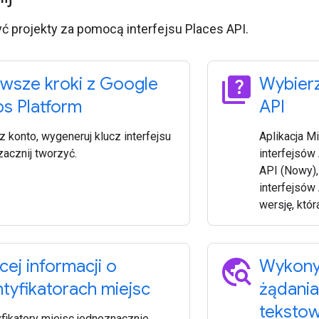
ć projekty za pomocą interfejsu Places API.
quiz
rwsze kroki z Google
Wybierz
s Platform
API
z konto, wygeneruj klucz interfejsu
Aplikacja M
zacznij tworzyć.
interfejsów
API (Nowy),
interfejsów
wersję, któr
travel_explore
cej informacji o
Wykony
ntyfikatorach miejsc
żądania
teksto
yfikatory miejsc jednoznacznie