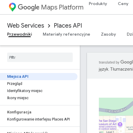
Produkty
Ceny
Maps Platform
Web Services
Places API
Przewodniki
Materiały referencyjne
Zasoby
Dz
język. Tłumaczen
Miejsca API
Przegląd
Identyfikatory miejsc
Ikony miejsc
Konfiguracja
Konfigurowanie interfejsu Places API