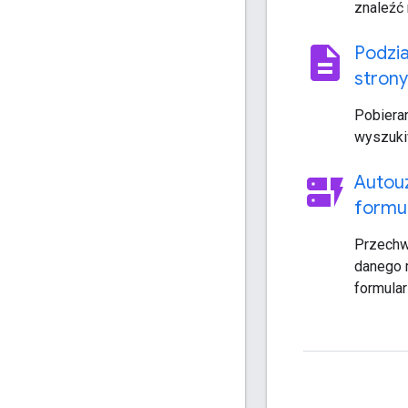
znaleźć 
description
Podzia
strony
Pobiera
wyszuki
dynamic_form
Autou
formul
Przechw
danego m
formular