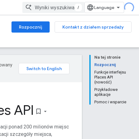
/
Rozpocznij
Kontakt z działem sprzedaży
Na tej stronie
erowany
Rozpocznij
Funkcje interfejsu
Places API
(nowość)
Przykładowe
aplikacje
Pomoc i wsparcie
es API
bookmark_border
zacji ponad 200 milionów miejsc
kacji szczegóły miejsca,