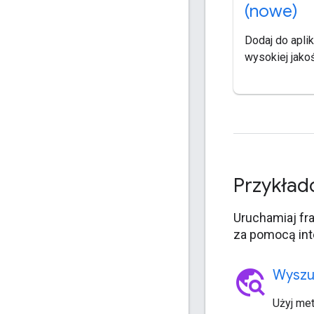
(nowe)
Dodaj do aplik
wysokiej jakoś
Przykład
Uruchamiaj fr
za pomocą int
travel_explore
Wyszu
Użyj me