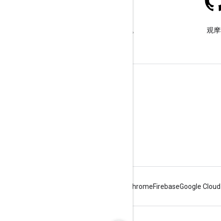
Stack Overflow
在 google-maps 标签下提问。
观摩
了解详情
常见问题解答
API 选择工具
地点 ID 查找工具
Android
Chrome
Firebase
Google Cloud