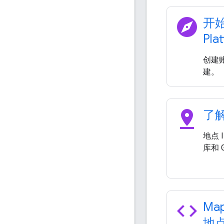
explore
开始
Pla
创建账
建。
pin_drop
了解
地点 
库和 
code
Map
地