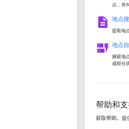
点，并
description
地点
提取地
dynamic_form
地点
捕获地
成部分
帮助和
获取帮助。提