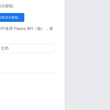
 演示密钥。
获取演示密钥
用 Places API（新），请
。