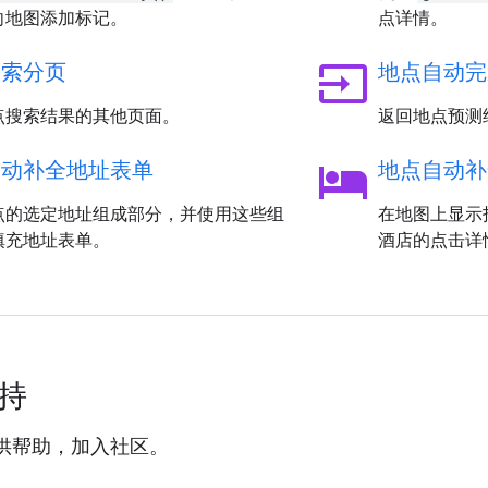
向地图添加标记。
点详情。
input
搜索分页
地点自动完
点搜索结果的其他页面。
返回地点预测
hotel
自动补全地址表单
地点自动补
点的选定地址组成部分，并使用这些组
在地图上显示
填充地址表单。
酒店的点击详
支持
供帮助，加入社区。