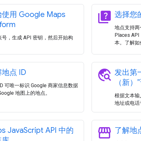
quiz
使用 Google Maps
选择您的
tform
地点支持两个 
Places 
号，生成 API 密钥，然后开始构
本。了解如
travel_explore
地点 ID
发出第
（新）
ID 可唯一标识 Google 商家信息数据
Google 地图上的地点。
根据文本输
地址或电话
storefront
s Java
Script API 中的
了解地
点库