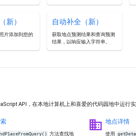
（新）
自动补全（新）
照片添加到您的
获取地点预测结果和查询预测
结果，以响应输入字符串。
用
JavaScript API，在本地计算机上和喜爱的代码园地中运
business
搜索
地点详情
ndPlaceFromQuery()
方法查找地
使用
getDeta