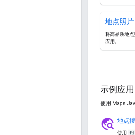
地点照片
将高品质地点
应用。
示例应
使用 Maps 
travel_explore
地点
使用
fi