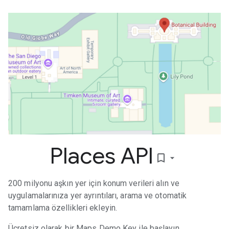
Places API
bookmark_border
200 milyonu aşkın yer için konum verileri alın ve
uygulamalarınıza yer ayrıntıları, arama ve otomatik
tamamlama özellikleri ekleyin.
Ücretsiz olarak bir Maps Demo Key ile başlayın.