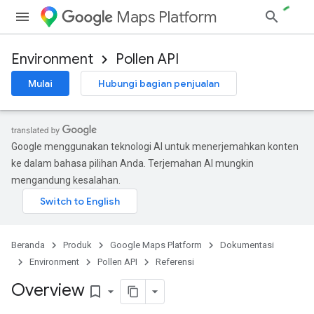
Maps Platform
Environment
Pollen API
Mulai
Hubungi bagian penjualan
Google menggunakan teknologi AI untuk menerjemahkan konten
ke dalam bahasa pilihan Anda. Terjemahan AI mungkin
mengandung kesalahan.
Beranda
Produk
Google Maps Platform
Dokumentasi
Environment
Pollen API
Referensi
Overview
bookmark_border