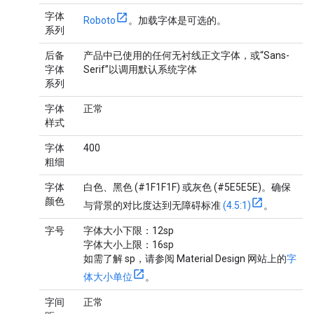
字体
Roboto
。加载字体是可选的。
系列
后备
产品中已使用的任何无衬线正文字体，或“Sans-
字体
Serif”以调用默认系统字体
系列
字体
正常
样式
字体
400
粗细
字体
白色、黑色 (#1F1F1F) 或灰色 (#5E5E5E)。确保
颜色
与背景的对比度达到无障碍标准
(4.5:1)
。
字号
字体大小下限：12sp
字体大小上限：16sp
如需了解 sp，请参阅 Material Design 网站上的
字
体大小单位
。
字间
正常