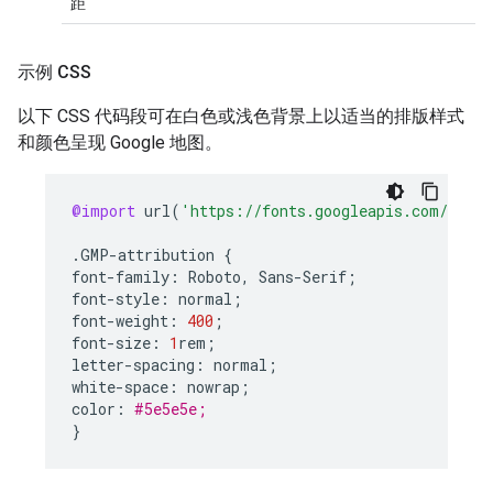
距
示例 CSS
以下 CSS 代码段可在白色或浅色背景上以适当的排版样式
和颜色呈现 Google 地图。
@import
url
(
'https://fonts.googleapis.com/css2?
.
GMP
-
attribution
{
font
-
family
:
Roboto
,
Sans
-
Serif
;
font
-
style
:
normal
;
font
-
weight
:
400
;
font
-
size
:
1
rem
;
letter
-
spacing
:
normal
;
white
-
space
:
nowrap
;
color
:
#5e5e5e;
}