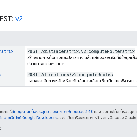
REST:
v2
Matrix
POST
/
distance
Matrix
/
v2:compute
Route
Matrix
สร้างรายการต้นทางและปลายทาง แล้วแสดงผลสตรีมที่มีข้อมูลเส
ปลายทางแต่ละรายการ
s
POST
/
directions
/
v2:compute
Routes
แสดงผลเส้นทางหลักพร้อมกับเส้นทางเลือกเพิ่มเติม โดยพิจารณ
ญาตภายใต้
ใบอนุญาตที่ต้องระบุที่มาของครีเอทีฟคอมมอนส์ 4.0
และตัวอย่างโค้ดได้รับอนุญ
โยบายเว็บไซต์ Google Developers
Java เป็นเครื่องหมายการค้าจดทะเบียนของ Oracle แ
C