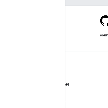
Stack Overflow
ถามคําถามภายใต้แท็ก google-
คุณสา
maps
เรียนรู้เพิ่มเติม
คำถามที่พบบ่อย
เครื่องมือสำรวจความสามารถ
แนวทางปฏิบัติแนะนําด้านความปลอดภัยของ API
การเพิ่มประสิทธิภาพการใช้บริการเว็บ