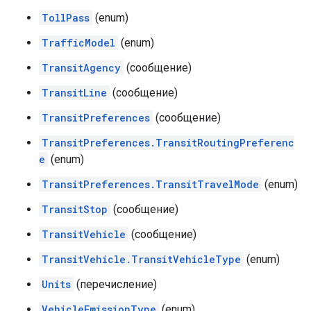
TollPass
(enum)
TrafficModel
(enum)
TransitAgency
(сообщение)
TransitLine
(сообщение)
TransitPreferences
(сообщение)
TransitPreferences.TransitRoutingPreferenc
e
(enum)
TransitPreferences.TransitTravelMode
(enum)
TransitStop
(сообщение)
TransitVehicle
(сообщение)
TransitVehicle.TransitVehicleType
(enum)
Units
(перечисление)
VehicleEmissionType
(enum)