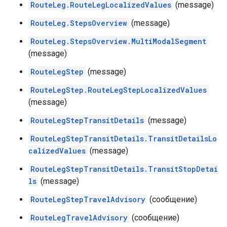
RouteLeg.RouteLegLocalizedValues
​​(message)
RouteLeg.StepsOverview
(message)
RouteLeg.StepsOverview.MultiModalSegment
(message)
RouteLegStep
(message)
RouteLegStep.RouteLegStepLocalizedValues
​​
(message)
RouteLegStepTransitDetails
(message)
RouteLegStepTransitDetails.TransitDetailsLo
calizedValues
​​(message)
RouteLegStepTransitDetails.TransitStopDetai
ls
(message)
RouteLegStepTravelAdvisory
(сообщение)
RouteLegTravelAdvisory
(сообщение)