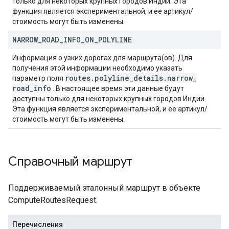
только для некоторых крупных городов Индии. Эта
функция является экспериментальной, и ее артикул/
стоимость могут быть изменены.
NARROW
_
ROAD
_
INFO
_
ON
_
POLYLINE
Информация о узких дорогах для маршрута(ов). Для
получения этой информации необходимо указать
routes
.
polyline
_
details
.
narrow
_
параметр поля
road
_
info
. В настоящее время эти данные будут
доступны только для некоторых крупных городов Индии.
Эта функция является экспериментальной, и ее артикул/
стоимость могут быть изменены.
Справочный маршрут
Поддерживаемый эталонный маршрут в объекте
ComputeRoutesRequest.
Перечисления