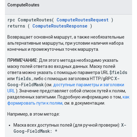
ComputeRoutes
rpc ComputeRoutes(
ComputeRoutesRequest
)
returns (
ComputeRoutesResponse
)
Возвращает основной маршрут, а также необязательные
альтернативные маршруты, при условии наличия набора
конечных и промежуточных точек маршрута.
ПРИМЕЧАНИЕ:
Для этого метода необходимо указать
маску полей ответа во входных данных. Маску полей
$fields
ответа можно указать с помощью параметра URL
fields
X-
или
, либо с помощью заголовка HTTP/gRPC
Goog-FieldMask
(см.
доступные параметры и заголовки
URL
). Значение представляет собой список путей к полям,
разделенных запятыми. Подробную информацию о том,
как
формировать пути к полям,
см. в документации.
Например, в этом методе:
X-
Маска всех доступных полей (для ручной проверки):
Goog-FieldMask: *