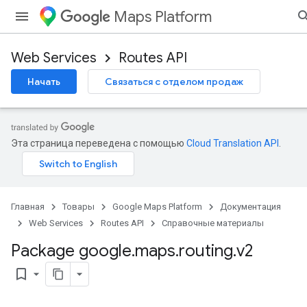
Maps Platform
Web Services
Routes API
Начать
Связаться с отделом продаж
Эта страница переведена с помощью
Cloud Translation API
.
Главная
Товары
Google Maps Platform
Документация
Web Services
Routes API
Справочные материалы
Package google
.
maps
.
routing
.
v2
bookmark_border