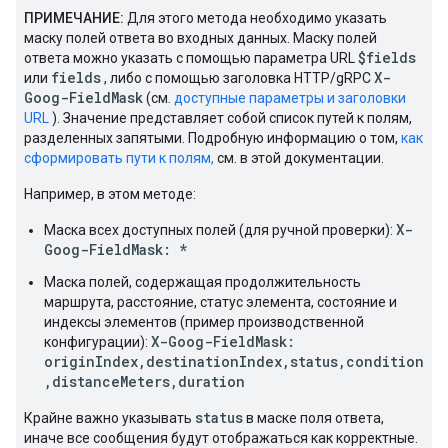
ПРИМЕЧАНИЕ:
Для этого метода необходимо указать
маску полей ответа во входных данных. Маску полей
$fields
ответа можно указать с помощью параметра URL
fields
X-
или
, либо с помощью заголовка HTTP/gRPC
Goog-FieldMask
(см.
доступные параметры и заголовки
URL
). Значение представляет собой список путей к полям,
разделенных запятыми. Подробную информацию о том,
как
сформировать пути к полям,
см. в этой документации.
Например, в этом методе:
X-
Маска всех доступных полей (для ручной проверки):
Goog-FieldMask: *
Маска полей, содержащая продолжительность
маршрута, расстояние, статус элемента, состояние и
индексы элементов (пример производственной
X-Goog-FieldMask:
конфигурации):
originIndex,destinationIndex,status,condition
,distanceMeters,duration
status
Крайне важно указывать
в маске поля ответа,
иначе все сообщения будут отображаться как корректные.