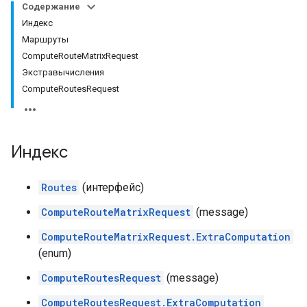
Содержание
Индекс
Маршруты
ComputeRouteMatrixRequest
Экстравычисления
ComputeRoutesRequest
Индекс
Routes
(интерфейс)
ComputeRouteMatrixRequest
(message)
ComputeRouteMatrixRequest.ExtraComputation
(enum)
ComputeRoutesRequest
(message)
ComputeRoutesRequest.ExtraComputation