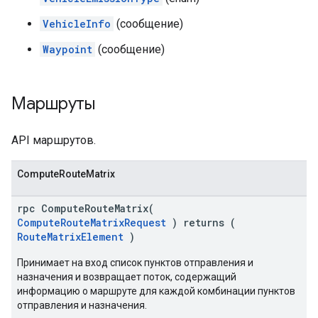
VehicleInfo
(сообщение)
Waypoint
(сообщение)
Маршруты
API маршрутов.
ComputeRouteMatrix
rpc ComputeRouteMatrix(
ComputeRouteMatrixRequest
) returns (
RouteMatrixElement
)
Принимает на вход список пунктов отправления и
назначения и возвращает поток, содержащий
информацию о маршруте для каждой комбинации пунктов
отправления и назначения.