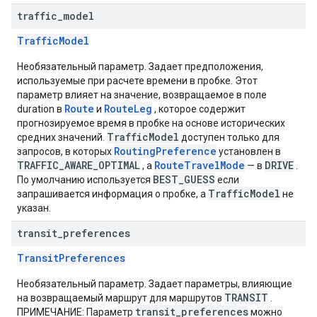
traffic
_
model
TrafficModel
Необязательный параметр. Задает предположения,
используемые при расчете времени в пробке. Этот
параметр влияет на значение, возвращаемое в поле
Route
RouteLeg
duration в
и
, которое содержит
прогнозируемое время в пробке на основе исторических
TrafficModel
средних значений.
доступен только для
RoutingPreference
запросов, в которых
установлен в
TRAFFIC_AWARE_OPTIMAL
RouteTravelMode
DRIVE
, а
— в
.
BEST_GUESS
По умолчанию используется
если
TrafficModel
запрашивается информация о пробке, а
не
указан.
transit
_
preferences
TransitPreferences
Необязательный параметр. Задает параметры, влияющие
TRANSIT
на возвращаемый маршрут для маршрутов
.
transit_preferences
ПРИМЕЧАНИЕ: Параметр
можно