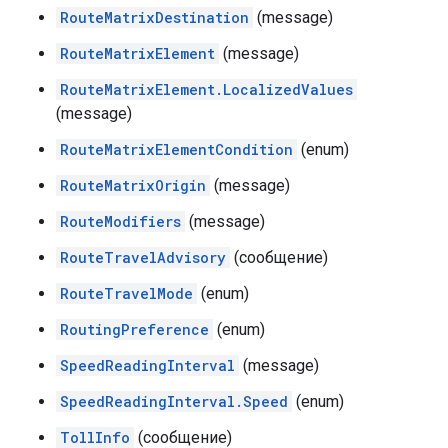
RouteMatrixDestination
(message)
RouteMatrixElement
(message)
RouteMatrixElement.LocalizedValues
​​
(message)
RouteMatrixElementCondition
(enum)
RouteMatrixOrigin
(message)
RouteModifiers
(message)
RouteTravelAdvisory
(сообщение)
RouteTravelMode
(enum)
RoutingPreference
(enum)
SpeedReadingInterval
(message)
SpeedReadingInterval.Speed
​​(enum)
TollInfo
(сообщение)