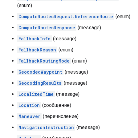
(enum)
ComputeRoutesRequest.ReferenceRoute
(enum)
ComputeRoutesResponse
(message)
FallbackInfo
(message)
FallbackReason
(enum)
FallbackRoutingMode
(enum)
GeocodedWaypoint
(message)
GeocodingResults
(message)
LocalizedTime
(message)
Location
(сообщение)
Maneuver
(перечисление)
NavigationInstruction
(message)