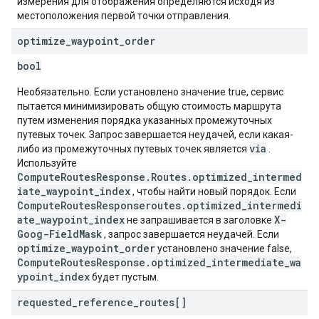
измерения для отображения определяются исходя из
местоположения первой точки отправления.
optimize
_
waypoint
_
order
bool
Необязательно. Если установлено значение true, сервис
пытается минимизировать общую стоимость маршрута
путем изменения порядка указанных промежуточных
путевых точек. Запрос завершается неудачей, если какая-
via
либо из промежуточных путевых точек является
.
Используйте
ComputeRoutesResponse.Routes.optimized_intermed
iate_waypoint_index
, чтобы найти новый порядок. Если
ComputeRoutesResponseroutes.optimized_intermedi
ate_waypoint_index
X-
не запрашивается в заголовке
Goog-FieldMask
, запрос завершается неудачей. Если
optimize_waypoint_order
установлено значение false,
ComputeRoutesResponse.optimized_intermediate_wa
ypoint_index
будет пустым.
requested
_
reference
_
routes[]