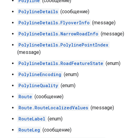
Polyline
(сообщение)
PolylineDetails
(сообщение)
PolylineDetails.FlyoverInfo
(message)
PolylineDetails.NarrowRoadInfo
(message)
PolylineDetails.PolylinePointIndex
(message)
PolylineDetails.RoadFeatureState
(enum)
PolylineEncoding
(enum)
PolylineQuality
(enum)
Route
(сообщение)
Route.RouteLocalizedValues
​​(message)
RouteLabel
(enum)
RouteLeg
(сообщение)