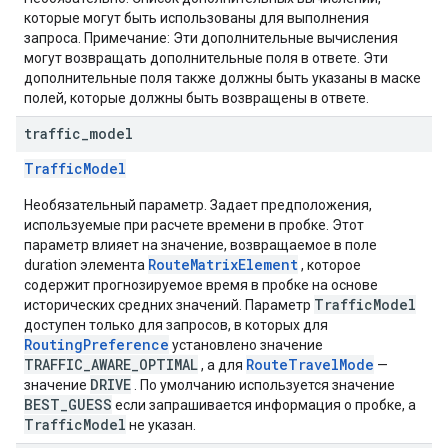
которые могут быть использованы для выполнения
запроса. Примечание: Эти дополнительные вычисления
могут возвращать дополнительные поля в ответе. Эти
дополнительные поля также должны быть указаны в маске
полей, которые должны быть возвращены в ответе.
traffic
_
model
TrafficModel
Необязательный параметр. Задает предположения,
используемые при расчете времени в пробке. Этот
параметр влияет на значение, возвращаемое в поле
RouteMatrixElement
duration элемента
, которое
содержит прогнозируемое время в пробке на основе
TrafficModel
исторических средних значений. Параметр
доступен только для запросов, в которых для
RoutingPreference
установлено значение
TRAFFIC_AWARE_OPTIMAL
RouteTravelMode
, а для
—
DRIVE
значение
. По умолчанию используется значение
BEST_GUESS
если запрашивается информация о пробке, а
TrafficModel
не указан.