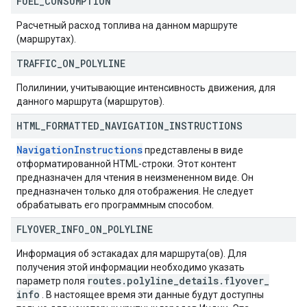
FUEL
_
CONSUMPTION
Расчетный расход топлива на данном маршруте
(маршрутах).
TRAFFIC
_
ON
_
POLYLINE
Полилинии, учитывающие интенсивность движения, для
данного маршрута (маршрутов).
HTML
_
FORMATTED
_
NAVIGATION
_
INSTRUCTIONS
NavigationInstructions
представлены в виде
отформатированной HTML-строки. Этот контент
предназначен для чтения в неизмененном виде. Он
предназначен только для отображения. Не следует
обрабатывать его программным способом.
FLYOVER
_
INFO
_
ON
_
POLYLINE
Информация об эстакадах для маршрута(ов). Для
получения этой информации необходимо указать
routes
.
polyline
_
details
.
flyover
_
параметр поля
info
. В настоящее время эти данные будут доступны