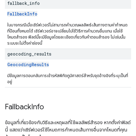
fallback
_
info
FallbackInfo
ในบางกรณีเมื่อเซิร์ฟเวอร์ไม่สามารถคำนวณผลลัพธ์เส้นทางตามค่ากำหนด
ที่ป้อนทั้งหมดได้ เซิร์ฟเวอร์อาจเปลี่ยนไปใช้วิธีการคำนวณอื่นแทน เมื่อใช้
โหมดสำรอง ฟิลด์นี้จะมีข้อมูลโดยละเอียดเกี่ยวกับคำตอบสำรอง ไม่เช่นนั้น
ระบบจะไม่ตั้งค่าช่องนี้
geocoding
_
results
GeocodingResults
มีข้อมูลการตอบกลับการเข้ารหัสพิกัดภูมิศาสตร์สำหรับจุดอ้างอิงที่ระบุเป็นที่
อยู่
Fallback
Info
ข้อมูลที่เกี่ยวข้องกับวิธีและเหตุผลที่ใช้ผลลัพธ์สำรอง หากตั้งค่าฟิลด์
นี้ แสดงว่าเซิร์ฟเวอร์ใช้โหมดการกำหนดเส้นทางอื่นจากโหมดที่คุณ