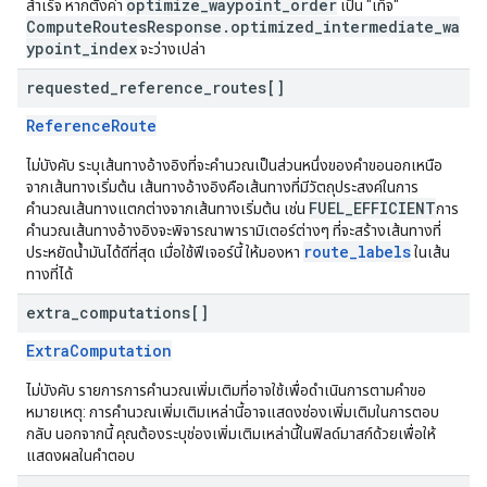
optimize_waypoint_order
สำเร็จ หากตั้งค่า
เป็น "เท็จ"
ComputeRoutesResponse.optimized_intermediate_wa
ypoint_index
จะว่างเปล่า
requested
_
reference
_
routes[]
ReferenceRoute
ไม่บังคับ ระบุเส้นทางอ้างอิงที่จะคำนวณเป็นส่วนหนึ่งของคำขอนอกเหนือ
จากเส้นทางเริ่มต้น เส้นทางอ้างอิงคือเส้นทางที่มีวัตถุประสงค์ในการ
FUEL_EFFICIENT
คำนวณเส้นทางแตกต่างจากเส้นทางเริ่มต้น เช่น
การ
คำนวณเส้นทางอ้างอิงจะพิจารณาพารามิเตอร์ต่างๆ ที่จะสร้างเส้นทางที่
route_labels
ประหยัดน้ำมันได้ดีที่สุด เมื่อใช้ฟีเจอร์นี้ ให้มองหา
ในเส้น
ทางที่ได้
extra
_
computations[]
ExtraComputation
ไม่บังคับ รายการการคำนวณเพิ่มเติมที่อาจใช้เพื่อดำเนินการตามคำขอ
หมายเหตุ: การคำนวณเพิ่มเติมเหล่านี้อาจแสดงช่องเพิ่มเติมในการตอบ
กลับ นอกจากนี้ คุณต้องระบุช่องเพิ่มเติมเหล่านี้ในฟิลด์มาสก์ด้วยเพื่อให้
แสดงผลในคำตอบ