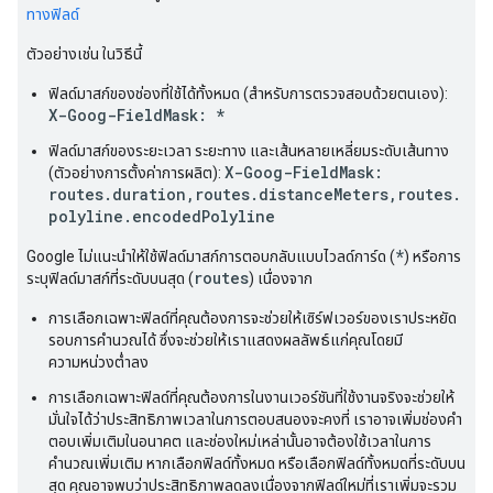
ทางฟิลด์
ตัวอย่างเช่น ในวิธีนี้
ฟิลด์มาสก์ของช่องที่ใช้ได้ทั้งหมด (สำหรับการตรวจสอบด้วยตนเอง):
X-Goog-FieldMask: *
ฟิลด์มาสก์ของระยะเวลา ระยะทาง และเส้นหลายเหลี่ยมระดับเส้นทาง
X-Goog-FieldMask:
(ตัวอย่างการตั้งค่าการผลิต):
routes.duration,routes.distanceMeters,routes.
polyline.encodedPolyline
*
Google ไม่แนะนำให้ใช้ฟิลด์มาสก์การตอบกลับแบบไวลด์การ์ด (
) หรือการ
routes
ระบุฟิลด์มาสก์ที่ระดับบนสุด (
) เนื่องจาก
การเลือกเฉพาะฟิลด์ที่คุณต้องการจะช่วยให้เซิร์ฟเวอร์ของเราประหยัด
รอบการคำนวณได้ ซึ่งจะช่วยให้เราแสดงผลลัพธ์แก่คุณโดยมี
ความหน่วงต่ำลง
การเลือกเฉพาะฟิลด์ที่คุณต้องการในงานเวอร์ชันที่ใช้งานจริงจะช่วยให้
มั่นใจได้ว่าประสิทธิภาพเวลาในการตอบสนองจะคงที่ เราอาจเพิ่มช่องคำ
ตอบเพิ่มเติมในอนาคต และช่องใหม่เหล่านั้นอาจต้องใช้เวลาในการ
คำนวณเพิ่มเติม หากเลือกฟิลด์ทั้งหมด หรือเลือกฟิลด์ทั้งหมดที่ระดับบน
สุด คุณอาจพบว่าประสิทธิภาพลดลงเนื่องจากฟิลด์ใหม่ที่เราเพิ่มจะรวม