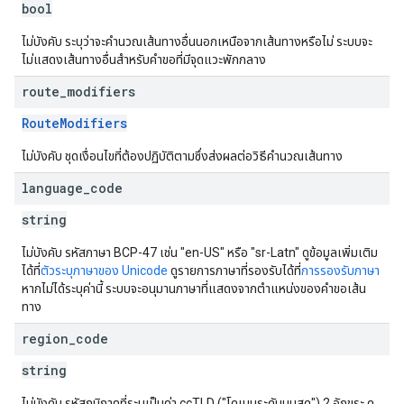
bool
ไม่บังคับ ระบุว่าจะคำนวณเส้นทางอื่นนอกเหนือจากเส้นทางหรือไม่ ระบบจะ
ไม่แสดงเส้นทางอื่นสำหรับคำขอที่มีจุดแวะพักกลาง
route
_
modifiers
RouteModifiers
ไม่บังคับ ชุดเงื่อนไขที่ต้องปฏิบัติตามซึ่งส่งผลต่อวิธีคำนวณเส้นทาง
language
_
code
string
ไม่บังคับ รหัสภาษา BCP-47 เช่น "en-US" หรือ "sr-Latn" ดูข้อมูลเพิ่มเติม
ได้ที่
ตัวระบุภาษาของ Unicode
ดูรายการภาษาที่รองรับได้ที่
การรองรับภาษา
หากไม่ได้ระบุค่านี้ ระบบจะอนุมานภาษาที่แสดงจากตำแหน่งของคำขอเส้น
ทาง
region
_
code
string
ไม่บังคับ รหัสภูมิภาคที่ระบุเป็นค่า ccTLD ("โดเมนระดับบนสุด") 2 อักขระ ดู