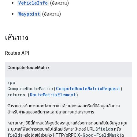
VehicleInfo
(ข้อความ)
Waypoint
(ข้อความ)
เส้นทาง
Routes API
ComputeRouteMatrix
rpc
ComputeRouteMatrix(
ComputeRouteMatrixRequest
)
returns (
RouteMatrixElement
)
รับรายการต้นทางและปลายทาง แล้วแสดงผลสตรีมที่มีข้อมูลเส้นทาง
สำหรับค่าผสมของต้นทางและปลายทางแต่ละรายการ
หมายเหตุ:
วิธีนี้กำหนดให้คุณต้องระบุมาสก์ช่องการตอบกลับในอินพุต คุณ
$fields
ระบุมาสก์ฟิลด์การตอบกลับได้โดยใช้พารามิเตอร์ URL
หรือ
fields
X-Goog-FieldMask
หรือโดยใช้ส่วนหัว HTTP/gRPC
(ดู