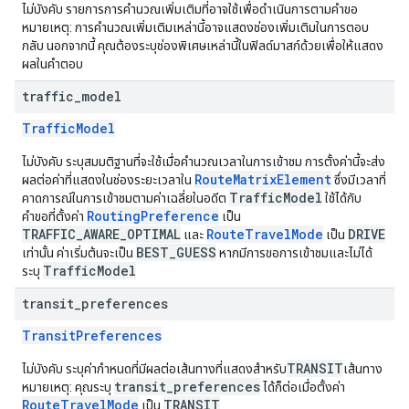
ไม่บังคับ รายการการคำนวณเพิ่มเติมที่อาจใช้เพื่อดำเนินการตามคำขอ
หมายเหตุ: การคำนวณเพิ่มเติมเหล่านี้อาจแสดงช่องเพิ่มเติมในการตอบ
กลับ นอกจากนี้ คุณต้องระบุช่องพิเศษเหล่านี้ในฟิลด์มาสก์ด้วยเพื่อให้แสดง
ผลในคำตอบ
traffic
_
model
TrafficModel
ไม่บังคับ ระบุสมมติฐานที่จะใช้เมื่อคำนวณเวลาในการเข้าชม การตั้งค่านี้จะส่ง
RouteMatrixElement
ผลต่อค่าที่แสดงในช่องระยะเวลาใน
ซึ่งมีเวลาที่
TrafficModel
คาดการณ์ในการเข้าชมตามค่าเฉลี่ยในอดีต
ใช้ได้กับ
RoutingPreference
คำขอที่ตั้งค่า
เป็น
TRAFFIC_AWARE_OPTIMAL
RouteTravelMode
DRIVE
และ
เป็น
BEST_GUESS
เท่านั้น ค่าเริ่มต้นจะเป็น
หากมีการขอการเข้าชมและไม่ได้
TrafficModel
ระบุ
transit
_
preferences
TransitPreferences
TRANSIT
ไม่บังคับ ระบุค่ากำหนดที่มีผลต่อเส้นทางที่แสดงสำหรับ
เส้นทาง
transit_preferences
หมายเหตุ: คุณระบุ
ได้ก็ต่อเมื่อตั้งค่า
RouteTravelMode
TRANSIT
เป็น