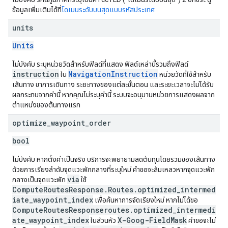
ข้อมูลเพิ่มเติมได้ที่
โดเมนระดับบนสุดแบบรหัสประเทศ
units
Units
ไม่บังคับ ระบุหน่วยวัดสำหรับฟิลด์ที่แสดง ฟิลด์เหล่านี้รวมถึงฟิลด์
instruction
NavigationInstruction
ใน
หน่วยวัดที่ใช้สำหรับ
เส้นทาง ขาการเดินทาง ระยะทางของแต่ละขั้นตอน และระยะเวลาจะไม่ได้รับ
ผลกระทบจากค่านี้ หากคุณไม่ระบุค่านี้ ระบบจะอนุมานหน่วยการแสดงผลจาก
ตำแหน่งของต้นทางแรก
optimize
_
waypoint
_
order
bool
ไม่บังคับ หากตั้งค่าเป็นจริง บริการจะพยายามลดต้นทุนโดยรวมของเส้นทาง
ด้วยการเรียงลำดับจุดแวะพักกลางที่ระบุใหม่ คำขอจะล้มเหลวหากจุดแวะพัก
via
กลางเป็นจุดแวะพัก
ใช้
ComputeRoutesResponse.Routes.optimized_intermed
iate_waypoint_index
เพื่อค้นหาการจัดเรียงใหม่ หากไม่ได้ขอ
ComputeRoutesResponseroutes.optimized_intermedi
ate_waypoint_index
X-Goog-FieldMask
ในส่วนหัว
คำขอจะไม่