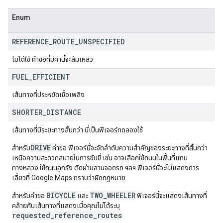
Enum
REFERENCE
_
ROUTE
_
UNSPECIFIED
ไม่ได้ใช้ คำขอที่มีค่านี้จะล้มเหลว
FUEL
_
EFFICIENT
เส้นทางที่ประหยัดเชื้อเพลิง
SHORTER
_
DISTANCE
เส้นทางที่มีระยะทางสั้นกว่า นี่เป็นฟีเจอร์ทดลองใช้
DRIVE
สำหรับ
คำขอ ฟีเจอร์นี้จะจัดลำดับความสำคัญของระยะทางที่สั้นกว่า
เหนือความสะดวกสบายในการขับขี่ เช่น อาจเลือกใช้ถนนในพื้นที่แทน
ทางหลวง ใช้ถนนลูกรัง ตัดผ่านลานจอดรถ ฯลฯ ฟีเจอร์นี้จะไม่แสดงการ
เลี้ยวที่ Google Maps ทราบว่าผิดกฎหมาย
BICYCLE
TWO_WHEELER
สำหรับคำขอ
และ
ฟีเจอร์นี้จะแสดงเส้นทางที่
คล้ายกับเส้นทางที่แสดงเมื่อคุณไม่ได้ระบุ
requested_reference_routes