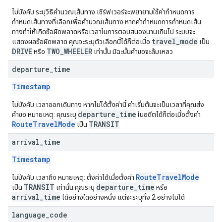
ไม่บังคับ ระบุวิธีคำนวณเส้นทาง เซิร์ฟเวอร์จะพยายามใช้ค่ากำหนดการ
กำหนดเส้นทางที่เลือกเพื่อคำนวณเส้นทาง หากค่ากำหนดการกำหนดเส้น
ทางทำให้เกิดข้อผิดพลาดหรือเวลาในการตอบสนองนานเกินไป ระบบจะ
travel_mode
แสดงผลข้อผิดพลาด คุณจะระบุตัวเลือกนี้ได้ก็ต่อเมื่อ
เป็น
DRIVE
TWO_WHEELER
หรือ
เท่านั้น มิฉะนั้นคำขอจะล้มเหลว
departure
_
time
Timestamp
ไม่บังคับ เวลาออกเดินทาง หากไม่ได้ตั้งค่านี้ ค่าเริ่มต้นจะเป็นเวลาที่คุณส่ง
departure_time
คำขอ หมายเหตุ: คุณระบุ
ในอดีตได้ก็ต่อเมื่อตั้งค่า
RouteTravelMode
TRANSIT
เป็น
arrival
_
time
Timestamp
RouteTravelMode
ไม่บังคับ เวลาถึง หมายเหตุ: ตั้งค่าได้เมื่อตั้งค่า
TRANSIT
departure_time
เป็น
เท่านั้น คุณระบุ
หรือ
arrival_time
ได้อย่างใดอย่างหนึ่ง แต่จะระบุทั้ง 2 อย่างไม่ได้
language
_
code