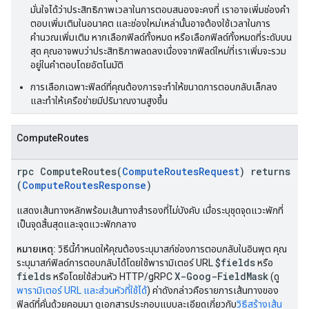
มั่นใจได้ว่าประสิทธิภาพเวลาในการตอบสนองจะคงที่ เราอาจเพิ่มช่องคำ
ตอบเพิ่มเติมในอนาคต และช่องใหม่เหล่านั้นอาจต้องใช้เวลาในการ
คำนวณเพิ่มเติม หากเลือกฟิลด์ทั้งหมด หรือเลือกฟิลด์ทั้งหมดที่ระดับบน
สุด คุณอาจพบว่าประสิทธิภาพลดลงเนื่องจากฟิลด์ใหม่ที่เราเพิ่มจะรวม
อยู่ในคำตอบโดยอัตโนมัติ
การเลือกเฉพาะฟิลด์ที่คุณต้องการจะทำให้ขนาดการตอบกลับเล็กลง
และทำให้เครือข่ายมีปริมาณงานสูงขึ้น
ComputeRoutes
rpc ComputeRoutes(
ComputeRoutesRequest
) returns
(
ComputeRoutesResponse
)
แสดงเส้นทางหลักพร้อมเส้นทางสำรองที่ไม่บังคับ เมื่อระบุชุดจุดแวะพักที่
เป็นจุดสิ้นสุดและจุดแวะพักกลาง
หมายเหตุ:
วิธีนี้กำหนดให้คุณต้องระบุมาสก์ช่องการตอบกลับในอินพุต คุณ
$fields
ระบุมาสก์ฟิลด์การตอบกลับได้โดยใช้พารามิเตอร์ URL
หรือ
fields
X-Goog-FieldMask
หรือโดยใช้ส่วนหัว HTTP/gRPC
(ดู
พารามิเตอร์ URL และส่วนหัวที่ใช้ได้
) ค่าดังกล่าวคือรายการเส้นทางของ
ฟิลด์ที่คั่นด้วยคอมมา ดูเอกสารประกอบแบบละเอียดเกี่ยวกับ
วิธีสร้างเส้น