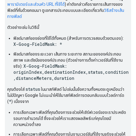
พารามิเตอร์และส่วนหัว URL ที่ใช้ได้
) ค่าดังกล่าวคือรายการเส้นทางของ
ฟิลด์ที่คั่นด้วยคอมมา ดูเอกสารประกอบแบบละเอียดเกี่ยวกับ
วิธีสร้างเส้น
ทางฟิลด์
ตัวอย่างเช่น ในวิธีนี้
ฟิลด์มาสก์ของช่องที่ใช้ได้ทั้งหมด (สำหรับการตรวจสอบด้วยตนเอง):
X-Goog-FieldMask: *
ฟิลด์มาสก์ของระยะเวลา เส้นทาง ระยะทาง สถานะขององค์ประกอบ
สภาพ และดัชนีขององค์ประกอบ (ตัวอย่างการตั้งค่าเวอร์ชันที่ใช้งาน
X-Goog-FieldMask:
จริง):
originIndex,destinationIndex,status,condition
,distanceMeters,duration
status
คุณต้องใส่
ในมาสก์ฟิลด์ ไม่เช่นนั้นข้อความทั้งหมดจะดูเหมือนว่า
ไม่มีปัญหา Google ไม่แนะนำให้ใช้มาสก์ฟิลด์การตอบกลับแบบไวลด์การ์ด
*
(
) เนื่องจาก
การเลือกเฉพาะฟิลด์ที่คุณต้องการจะช่วยให้เซิร์ฟเวอร์ของเราประหยัด
รอบการคำนวณได้ ซึ่งจะช่วยให้เราแสดงผลลัพธ์แก่คุณโดยมี
ความหน่วงต่ำลง
การเลือกเฉพาะฟิลด์ที่คุณต้องการในงานเวอร์ชันที่ใช้งานจริงจะช่วยให้