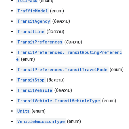
TollPass
(enum)
TrafficModel
(enum)
TransitAgency
(ข้อความ)
TransitLine
(ข้อความ)
TransitPreferences
(ข้อความ)
TransitPreferences.TransitRoutingPreferenc
e
(enum)
TransitPreferences.TransitTravelMode
(enum)
TransitStop
(ข้อความ)
TransitVehicle
(ข้อความ)
TransitVehicle.TransitVehicleType
(enum)
Units
(enum)
VehicleEmissionType
(enum)