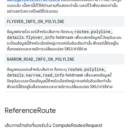
แบบแล้ว เนื้อหานี้มีไว้ให้อ่านตามที่แสดงเท่านั้น และมีไว้เพื่อแสดงเท่านั้น
อย่าแยกวิเคราะห์โดยใช้โปรแกรม
FLYOVER
_
INFO
_
ON
_
POLYLINE
routes
.
polyline
_
ข้อมูลฟลายโอเวอร์สำหรับเส้นทาง ต้องระบุ
details
.
flyover
_
info
fieldmask เพื่อแสดงข้อมูลนี้ ปัจจุบันระบบ
จะป้อนข้อมูลนี้สำหรับเมืองใหญ่บางแห่งในอินเดียเท่านั้น ฟีเจอร์นี้ยังอยู่ใน
ขั้นทดลองและอาจมีการเปลี่ยนแปลง SKU/ค่าใช้จ่าย
NARROW
_
ROAD
_
INFO
_
ON
_
POLYLINE
routes
.
polyline
_
ข้อมูลถนนแคบสำหรับเส้นทาง ต้องระบุ
details
.
narrow
_
road
_
info
fieldmask เพื่อแสดงข้อมูลนี้
ปัจจุบันระบบจะป้อนข้อมูลนี้สำหรับเมืองใหญ่บางแห่งในอินเดียเท่านั้น
ฟีเจอร์นี้ยังอยู่ในขั้นทดลองและอาจมีการเปลี่ยนแปลง SKU/ค่าใช้จ่าย
Reference
Route
เส้นทางอ้างอิงที่รองรับใน ComputeRoutesRequest