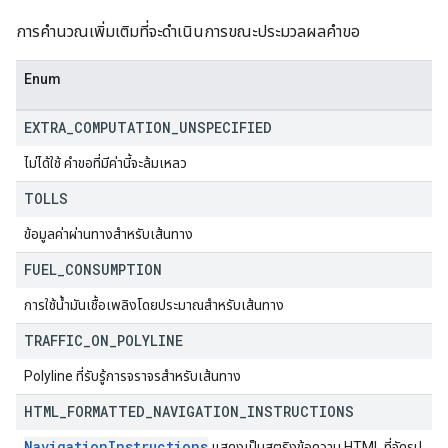
การคำนวณเพิ่มเติมที่จะดำเนินการขณะประมวลผลคำขอ
Enum
EXTRA
_
COMPUTATION
_
UNSPECIFIED
ไม่ได้ใช้ คำขอที่มีค่านี้จะล้มเหลว
TOLLS
ข้อมูลค่าผ่านทางสำหรับเส้นทาง
FUEL
_
CONSUMPTION
การใช้น้ำมันเชื้อเพลิงโดยประมาณสำหรับเส้นทาง
TRAFFIC
_
ON
_
POLYLINE
Polyline ที่รับรู้การจราจรสำหรับเส้นทาง
HTML
_
FORMATTED
_
NAVIGATION
_
INSTRUCTIONS
NavigationInstructions
แสดงเป็นสตริงข้อความ HTML ที่จัดรูป