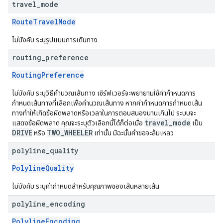
travel
_
mode
RouteTravelMode
ไม่บังคับ ระบุรูปแบบการเดินทาง
routing
_
preference
RoutingPreference
ไม่บังคับ ระบุวิธีคำนวณเส้นทาง เซิร์ฟเวอร์จะพยายามใช้ค่ากำหนดการ
กำหนดเส้นทางที่เลือกเพื่อคำนวณเส้นทาง หากค่ากำหนดการกำหนดเส้น
ทางทำให้เกิดข้อผิดพลาดหรือเวลาในการตอบสนองนานเกินไป ระบบจะ
travel_mode
แสดงข้อผิดพลาด คุณจะระบุตัวเลือกนี้ได้ก็ต่อเมื่อ
เป็น
DRIVE
TWO_WHEELER
หรือ
เท่านั้น มิฉะนั้นคำขอจะล้มเหลว
polyline
_
quality
PolylineQuality
ไม่บังคับ ระบุค่ากำหนดสำหรับคุณภาพของเส้นหลายเส้น
polyline
_
encoding
PolylineEncoding