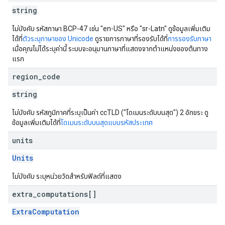
string
ไม่บังคับ รหัสภาษา BCP-47 เช่น "en-US" หรือ "sr-Latn" ดูข้อมูลเพิ่มเติม
ได้ที่
ตัวระบุภาษาของ Unicode
ดูรายการภาษาที่รองรับได้ที่
การรองรับภาษา
เมื่อคุณไม่ได้ระบุค่านี้ ระบบจะอนุมานภาษาที่แสดงจากตำแหน่งของต้นทาง
แรก
region
_
code
string
ไม่บังคับ รหัสภูมิภาคที่ระบุเป็นค่า ccTLD ("โดเมนระดับบนสุด") 2 อักขระ ดู
ข้อมูลเพิ่มเติมได้ที่
โดเมนระดับบนสุดแบบรหัสประเทศ
units
Units
ไม่บังคับ ระบุหน่วยวัดสำหรับฟิลด์ที่แสดง
extra
_
computations[]
ExtraComputation