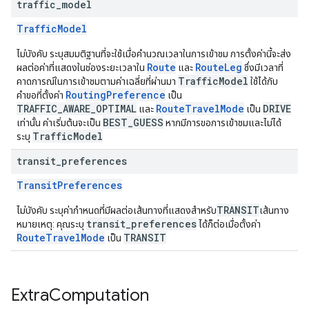
traffic
_
model
TrafficModel
ไม่บังคับ ระบุสมมติฐานที่จะใช้เมื่อคำนวณเวลาในการเข้าชม การตั้งค่านี้จะส่ง
Route
RouteLeg
ผลต่อค่าที่แสดงในช่องระยะเวลาใน
และ
ซึ่งมีเวลาที่
TrafficModel
คาดการณ์ในการเข้าชมตามค่าเฉลี่ยที่ผ่านมา
ใช้ได้กับ
RoutingPreference
คำขอที่ตั้งค่า
เป็น
TRAFFIC_AWARE_OPTIMAL
RouteTravelMode
DRIVE
และ
เป็น
BEST_GUESS
เท่านั้น ค่าเริ่มต้นจะเป็น
หากมีการขอการเข้าชมและไม่ได้
TrafficModel
ระบุ
transit
_
preferences
TransitPreferences
TRANSIT
ไม่บังคับ ระบุค่ากำหนดที่มีผลต่อเส้นทางที่แสดงสำหรับ
เส้นทาง
transit_preferences
หมายเหตุ: คุณระบุ
ได้ก็ต่อเมื่อตั้งค่า
RouteTravelMode
TRANSIT
เป็น
Extra
Computation