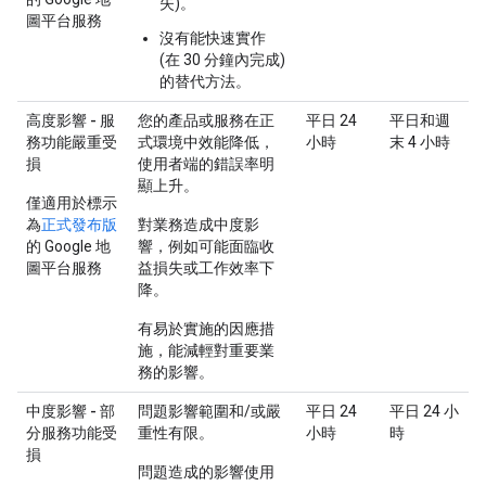
失)。
圖平台服務
沒有能快速實作
(在 30 分鐘內完成)
的替代方法。
高度影響 - 服
您的產品或服務在正
平日 24
平日和週
務功能嚴重受
式環境中效能降低，
小時
末 4 小時
損
使用者端的錯誤率明
顯上升。
僅適用於標示
為
正式發布版
對業務造成中度影
的 Google 地
響，例如可能面臨收
圖平台服務
益損失或工作效率下
降。
有易於實施的因應措
施，能減輕對重要業
務的影響。
中度影響 - 部
問題影響範圍和/或嚴
平日 24
平日 24 小
分服務功能受
重性有限。
小時
時
損
問題造成的影響使用