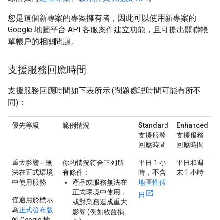
您是這個新專案的專案擁有者，因此可以使用新專案的
Google 地圖平台 API 客服案件建立功能，且可提出關聯帳
單帳戶的相關問題。
支援服務回應時間
支援服務回應時間如下表所示 (問題處理時間可能有所不
同)：
優先等級
範例情況
Standard
Enhanced
支援服務
支援服務
回應時間
回應時間
重大影響 - 無
你的情況符合下列所
平日 1 小
平日和週
法在正式環境
有條件：
時，不含
末 1 小時
中使用服務
產品或服務無法在
地區性假
正式環境中使用，
日
僅適用於標示
或對業務造成重大
為
正式發布版
影響 (例如收益損
的 Google 地