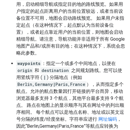
用，启动精细导航或指定目的地的路线预览。如果用
户指定的起点距离用户的当前位置较远，或者当前设
备位置不可用，地图会启动路线预览。 如果用户未指
定起点（在这种情况下，起点默认为当前设备位
置），或者起点靠近用户的当前位置，则地图会启动
精细导航。请注意，导航功能并非适用于所有 Google
地图产品和/或所有目的地；在这种情况下，系统会忽
略此参数。
waypoints
：指定一个或多个中间地点，以便在
origin
和
destination
之间规划路线。您可以使
用竖线字符 (
|
) 分隔地点（例如
Berlin,Germany|Paris,France
），从而指定多个
航点。允许的航点数量因打开链接的平台而异，移动
浏览器最多支持 3 个航点，其他平台最多支持 9 个航
点。 路点在地图上的显示顺序与其在网址中的列出顺
序相同。 每个航点可以是地点名称、地址或以英文逗
号分隔的纬度/经度坐标。字符串应进行
网址编码
，
因此“Berlin,Germany|Paris,France”等航点应转换为