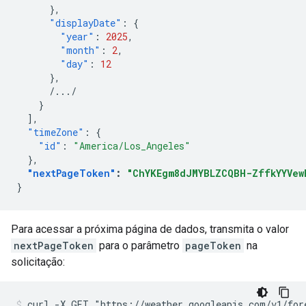
},
"displayDate"
:
{
"year"
:
2025
,
"month"
:
2
,
"day"
:
12
},
/.../
}
],
"timeZone"
:
{
"id"
:
"America/Los_Angeles"
},
"nextPageToken"
:
"ChYKEgm8dJMYBLZCQBH-ZffkYYVew
}
Para acessar a próxima página de dados, transmita o valor
nextPageToken
para o parâmetro
pageToken
na
solicitação:
curl -X GET "https://weather.googleapis.com/v1/for