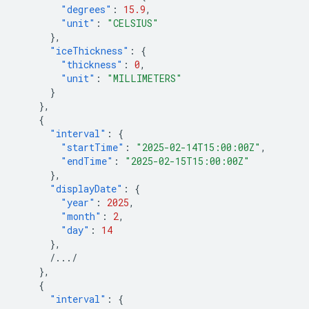
"degrees"
:
15.9
,
"unit"
:
"CELSIUS"
},
"iceThickness"
:
{
"thickness"
:
0
,
"unit"
:
"MILLIMETERS"
}
},
{
"interval"
:
{
"startTime"
:
"2025-02-14T15:00:00Z"
,
"endTime"
:
"2025-02-15T15:00:00Z"
},
"displayDate"
:
{
"year"
:
2025
,
"month"
:
2
,
"day"
:
14
},
/.../
},
{
"interval"
:
{