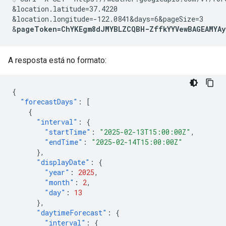
&location.latitude=37.4220
&location.longitude=-122.0841
&days=6
&pageSize=3
&
pageToken=ChYKEgm8dJMYBLZCQBH-ZffkYYVewBAGEAMYAy
A resposta está no formato:
{
"forecastDays"
:
[
{
"interval"
:
{
"startTime"
:
"2025-02-13T15:00:00Z"
,
"endTime"
:
"2025-02-14T15:00:00Z"
},
"displayDate"
:
{
"year"
:
2025
,
"month"
:
2
,
"day"
:
13
},
"daytimeForecast"
:
{
"interval"
:
{