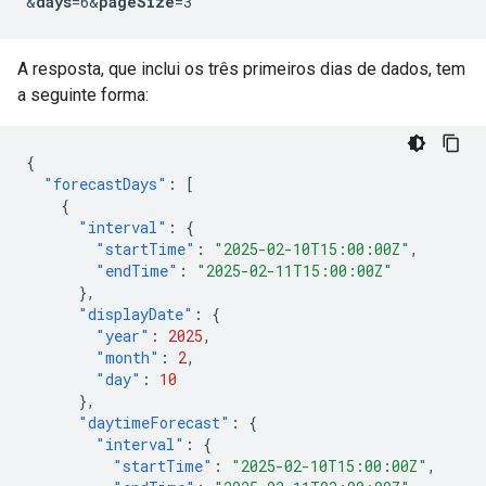
&
days
=6&
pageSize
=3"
A resposta, que inclui os três primeiros dias de dados, tem
a seguinte forma:
{
"forecastDays"
:
[
{
"interval"
:
{
"startTime"
:
"2025-02-10T15:00:00Z"
,
"endTime"
:
"2025-02-11T15:00:00Z"
},
"displayDate"
:
{
"year"
:
2025
,
"month"
:
2
,
"day"
:
10
},
"daytimeForecast"
:
{
"interval"
:
{
"startTime"
:
"2025-02-10T15:00:00Z"
,