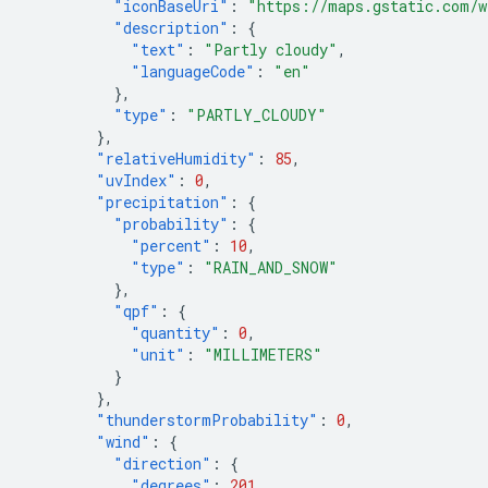
"iconBaseUri"
:
"https://maps.gstatic.com/w
"description"
:
{
"text"
:
"Partly cloudy"
,
"languageCode"
:
"en"
},
"type"
:
"PARTLY_CLOUDY"
},
"relativeHumidity"
:
85
,
"uvIndex"
:
0
,
"precipitation"
:
{
"probability"
:
{
"percent"
:
10
,
"type"
:
"RAIN_AND_SNOW"
},
"qpf"
:
{
"quantity"
:
0
,
"unit"
:
"MILLIMETERS"
}
},
"thunderstormProbability"
:
0
,
"wind"
:
{
"direction"
:
{
"degrees"
:
201
,