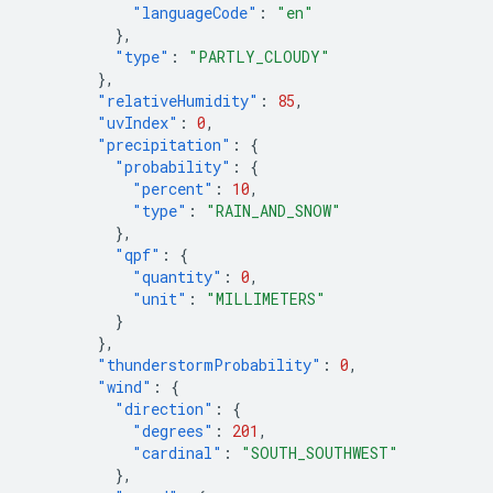
"languageCode"
:
"en"
},
"type"
:
"PARTLY_CLOUDY"
},
"relativeHumidity"
:
85
,
"uvIndex"
:
0
,
"precipitation"
:
{
"probability"
:
{
"percent"
:
10
,
"type"
:
"RAIN_AND_SNOW"
},
"qpf"
:
{
"quantity"
:
0
,
"unit"
:
"MILLIMETERS"
}
},
"thunderstormProbability"
:
0
,
"wind"
:
{
"direction"
:
{
"degrees"
:
201
,
"cardinal"
:
"SOUTH_SOUTHWEST"
},