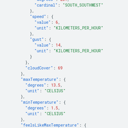
"cardinal"
:
"SOUTH_SOUTHWEST"
},
"speed"
:
{
"value"
:
6
,
"unit"
:
"KILOMETERS_PER_HOUR"
},
"gust"
:
{
"value"
:
14
,
"unit"
:
"KILOMETERS_PER_HOUR"
}
},
"cloudCover"
:
69
},
"maxTemperature"
:
{
"degrees"
:
13.5
,
"unit"
:
"CELSIUS"
},
"minTemperature"
:
{
"degrees"
:
1.5
,
"unit"
:
"CELSIUS"
},
"feelsLikeMaxTemperature"
:
{