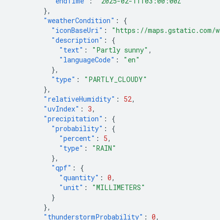
"endTime"
:
"2025-02-11T03:00:00Z"
},
"weatherCondition"
:
{
"iconBaseUri"
:
"https://maps.gstatic.com/w
"description"
:
{
"text"
:
"Partly sunny"
,
"languageCode"
:
"en"
},
"type"
:
"PARTLY_CLOUDY"
},
"relativeHumidity"
:
52
,
"uvIndex"
:
3
,
"precipitation"
:
{
"probability"
:
{
"percent"
:
5
,
"type"
:
"RAIN"
},
"qpf"
:
{
"quantity"
:
0
,
"unit"
:
"MILLIMETERS"
}
},
"thunderstormProbability"
:
0
,