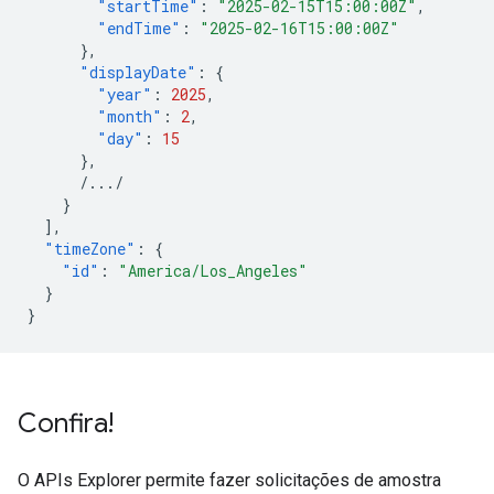
"startTime"
:
"2025-02-15T15:00:00Z"
,
"endTime"
:
"2025-02-16T15:00:00Z"
},
"displayDate"
:
{
"year"
:
2025
,
"month"
:
2
,
"day"
:
15
},
/.../
}
],
"timeZone"
:
{
"id"
:
"America/Los_Angeles"
}
}
Confira!
O APIs Explorer permite fazer solicitações de amostra