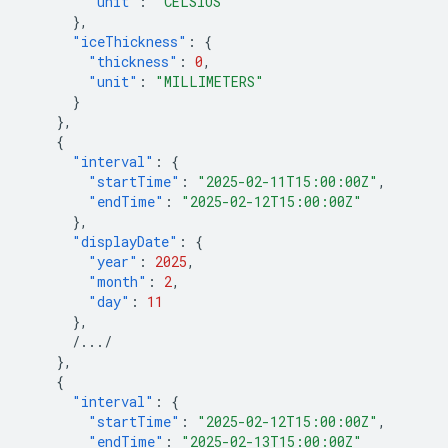
"unit"
:
"CELSIUS"
},
"iceThickness"
:
{
"thickness"
:
0
,
"unit"
:
"MILLIMETERS"
}
},
{
"interval"
:
{
"startTime"
:
"2025-02-11T15:00:00Z"
,
"endTime"
:
"2025-02-12T15:00:00Z"
},
"displayDate"
:
{
"year"
:
2025
,
"month"
:
2
,
"day"
:
11
},
/.../
},
{
"interval"
:
{
"startTime"
:
"2025-02-12T15:00:00Z"
,
"endTime"
:
"2025-02-13T15:00:00Z"