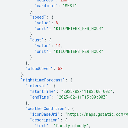
"cardinal"
:
"WEST"
},
"speed"
:
{
"value"
:
6
,
"unit"
:
"KILOMETERS_PER_HOUR"
},
"gust"
:
{
"value"
:
14
,
"unit"
:
"KILOMETERS_PER_HOUR"
}
},
"cloudCover"
:
53
},
"nighttimeForecast"
:
{
"interval"
:
{
"startTime"
:
"2025-02-11T03:00:00Z"
,
"endTime"
:
"2025-02-11T15:00:00Z"
},
"weatherCondition"
:
{
"iconBaseUri"
:
"https://maps.gstatic.com/w
"description"
:
{
"text"
:
"Partly cloudy"
,