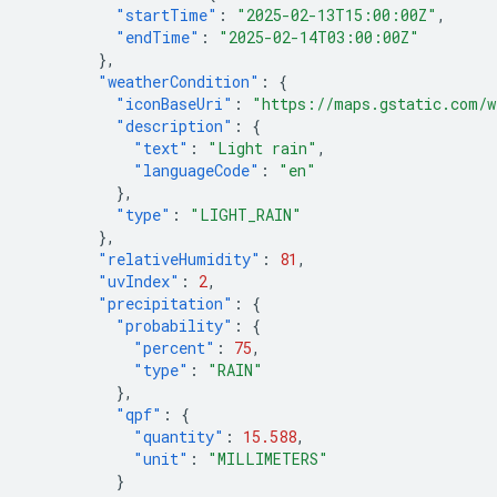
"startTime"
:
"2025-02-13T15:00:00Z"
,
"endTime"
:
"2025-02-14T03:00:00Z"
},
"weatherCondition"
:
{
"iconBaseUri"
:
"https://maps.gstatic.com/w
"description"
:
{
"text"
:
"Light rain"
,
"languageCode"
:
"en"
},
"type"
:
"LIGHT_RAIN"
},
"relativeHumidity"
:
81
,
"uvIndex"
:
2
,
"precipitation"
:
{
"probability"
:
{
"percent"
:
75
,
"type"
:
"RAIN"
},
"qpf"
:
{
"quantity"
:
15.588
,
"unit"
:
"MILLIMETERS"
}