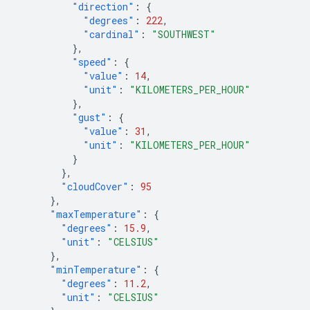
"direction"
:
{
"degrees"
:
222
,
"cardinal"
:
"SOUTHWEST"
},
"speed"
:
{
"value"
:
14
,
"unit"
:
"KILOMETERS_PER_HOUR"
},
"gust"
:
{
"value"
:
31
,
"unit"
:
"KILOMETERS_PER_HOUR"
}
},
"cloudCover"
:
95
},
"maxTemperature"
:
{
"degrees"
:
15.9
,
"unit"
:
"CELSIUS"
},
"minTemperature"
:
{
"degrees"
:
11.2
,
"unit"
:
"CELSIUS"