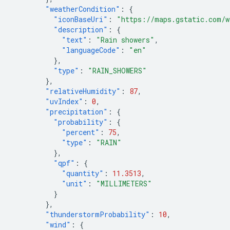
"weatherCondition"
:
{
"iconBaseUri"
:
"https://maps.gstatic.com/w
"description"
:
{
"text"
:
"Rain showers"
,
"languageCode"
:
"en"
},
"type"
:
"RAIN_SHOWERS"
},
"relativeHumidity"
:
87
,
"uvIndex"
:
0
,
"precipitation"
:
{
"probability"
:
{
"percent"
:
75
,
"type"
:
"RAIN"
},
"qpf"
:
{
"quantity"
:
11.3513
,
"unit"
:
"MILLIMETERS"
}
},
"thunderstormProbability"
:
10
,
"wind"
:
{