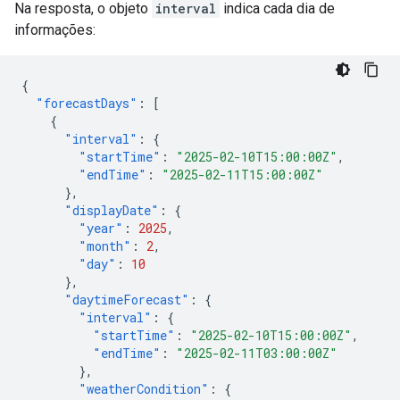
Na resposta, o objeto
interval
indica cada dia de
informações:
{
"forecastDays"
:
[
{
"interval"
:
{
"startTime"
:
"2025-02-10T15:00:00Z"
,
"endTime"
:
"2025-02-11T15:00:00Z"
},
"displayDate"
:
{
"year"
:
2025
,
"month"
:
2
,
"day"
:
10
},
"daytimeForecast"
:
{
"interval"
:
{
"startTime"
:
"2025-02-10T15:00:00Z"
,
"endTime"
:
"2025-02-11T03:00:00Z"
},
"weatherCondition"
:
{