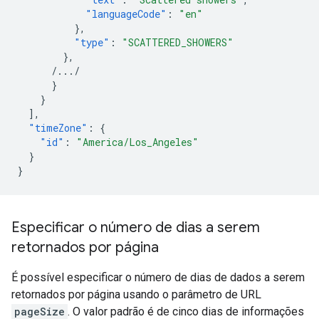
"languageCode"
:
"en"
},
"type"
:
"SCATTERED_SHOWERS"
},
/.../
}
}
],
"timeZone"
:
{
"id"
:
"America/Los_Angeles"
}
}
Especificar o número de dias a serem
retornados por página
É possível especificar o número de dias de dados a serem
retornados por página usando o parâmetro de URL
pageSize
. O valor padrão é de cinco dias de informações