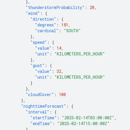
},
"thunderstormProbability"
:
20
,
"wind"
:
{
"direction"
:
{
"degrees"
:
181
,
"cardinal"
:
"SOUTH"
},
"speed"
:
{
"value"
:
14
,
"unit"
:
"KILOMETERS_PER_HOUR"
},
"gust"
:
{
"value"
:
32
,
"unit"
:
"KILOMETERS_PER_HOUR"
}
},
"cloudCover"
:
100
},
"nighttimeForecast"
:
{
"interval"
:
{
"startTime"
:
"2025-02-14T03:00:00Z"
,
"endTime"
:
"2025-02-14T15:00:00Z"
},