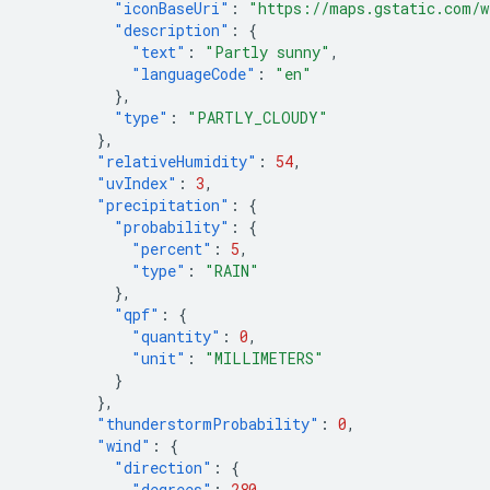
"iconBaseUri"
:
"https://maps.gstatic.com/w
"description"
:
{
"text"
:
"Partly sunny"
,
"languageCode"
:
"en"
},
"type"
:
"PARTLY_CLOUDY"
},
"relativeHumidity"
:
54
,
"uvIndex"
:
3
,
"precipitation"
:
{
"probability"
:
{
"percent"
:
5
,
"type"
:
"RAIN"
},
"qpf"
:
{
"quantity"
:
0
,
"unit"
:
"MILLIMETERS"
}
},
"thunderstormProbability"
:
0
,
"wind"
:
{
"direction"
:
{
"degrees"
:
280
,