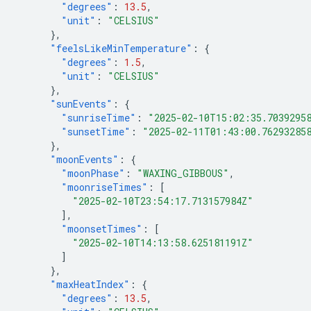
"degrees"
:
13.5
,
"unit"
:
"CELSIUS"
},
"feelsLikeMinTemperature"
:
{
"degrees"
:
1.5
,
"unit"
:
"CELSIUS"
},
"sunEvents"
:
{
"sunriseTime"
:
"2025-02-10T15:02:35.7039295
"sunsetTime"
:
"2025-02-11T01:43:00.76293285
},
"moonEvents"
:
{
"moonPhase"
:
"WAXING_GIBBOUS"
,
"moonriseTimes"
:
[
"2025-02-10T23:54:17.713157984Z"
],
"moonsetTimes"
:
[
"2025-02-10T14:13:58.625181191Z"
]
},
"maxHeatIndex"
:
{
"degrees"
:
13.5
,