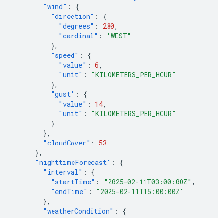
"wind"
:
{
"direction"
:
{
"degrees"
:
280
,
"cardinal"
:
"WEST"
},
"speed"
:
{
"value"
:
6
,
"unit"
:
"KILOMETERS_PER_HOUR"
},
"gust"
:
{
"value"
:
14
,
"unit"
:
"KILOMETERS_PER_HOUR"
}
},
"cloudCover"
:
53
},
"nighttimeForecast"
:
{
"interval"
:
{
"startTime"
:
"2025-02-11T03:00:00Z"
,
"endTime"
:
"2025-02-11T15:00:00Z"
},
"weatherCondition"
:
{