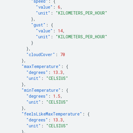
"speed"
:
{
"value"
:
6
,
"unit"
:
"KILOMETERS_PER_HOUR"
},
"gust"
:
{
"value"
:
14
,
"unit"
:
"KILOMETERS_PER_HOUR"
}
},
"cloudCover"
:
70
},
"maxTemperature"
:
{
"degrees"
:
13.3
,
"unit"
:
"CELSIUS"
},
"minTemperature"
:
{
"degrees"
:
1.5
,
"unit"
:
"CELSIUS"
},
"feelsLikeMaxTemperature"
:
{
"degrees"
:
13.3
,
"unit"
:
"CELSIUS"
},