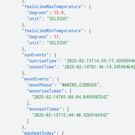
},
"feelsLikeMaxTemperature"
:
{
"degrees"
:
15.9
,
"unit"
:
"CELSIUS"
},
"feelsLikeMinTemperature"
:
{
"degrees"
:
11
,
"unit"
:
"CELSIUS"
},
"sunEvents"
:
{
"sunriseTime"
:
"2025-02-13T14:59:17.4398394
"sunsetTime"
:
"2025-02-14T01:46:14.34590464
},
"moonEvents"
:
{
"moonPhase"
:
"WANING_GIBBOUS"
,
"moonriseTimes"
:
[
"2025-02-14T03:08:04.049988754Z"
],
"moonsetTimes"
:
[
"2025-02-13T15:44:40.326916694Z"
]
},
"maxHeatIndex"
:
{