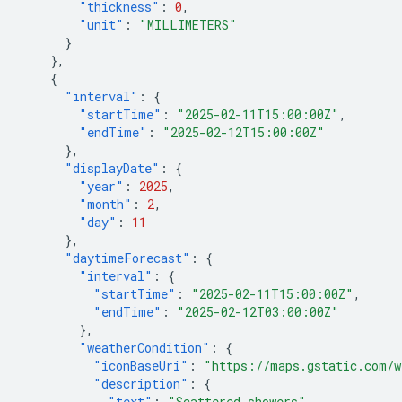
"thickness"
:
0
,
"unit"
:
"MILLIMETERS"
}
},
{
"interval"
:
{
"startTime"
:
"2025-02-11T15:00:00Z"
,
"endTime"
:
"2025-02-12T15:00:00Z"
},
"displayDate"
:
{
"year"
:
2025
,
"month"
:
2
,
"day"
:
11
},
"daytimeForecast"
:
{
"interval"
:
{
"startTime"
:
"2025-02-11T15:00:00Z"
,
"endTime"
:
"2025-02-12T03:00:00Z"
},
"weatherCondition"
:
{
"iconBaseUri"
:
"https://maps.gstatic.com/w
"description"
:
{
"text"
:
"Scattered showers"
,