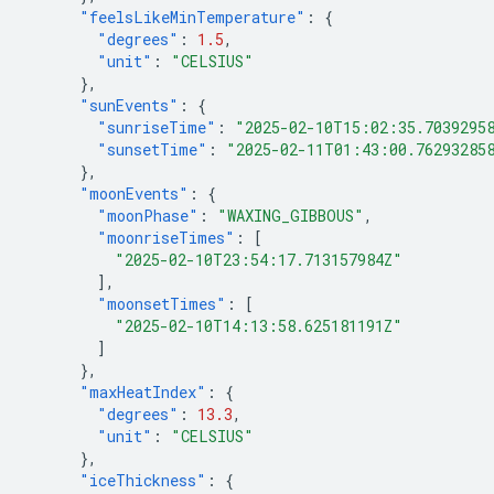
"feelsLikeMinTemperature"
:
{
"degrees"
:
1.5
,
"unit"
:
"CELSIUS"
},
"sunEvents"
:
{
"sunriseTime"
:
"2025-02-10T15:02:35.7039295
"sunsetTime"
:
"2025-02-11T01:43:00.76293285
},
"moonEvents"
:
{
"moonPhase"
:
"WAXING_GIBBOUS"
,
"moonriseTimes"
:
[
"2025-02-10T23:54:17.713157984Z"
],
"moonsetTimes"
:
[
"2025-02-10T14:13:58.625181191Z"
]
},
"maxHeatIndex"
:
{
"degrees"
:
13.3
,
"unit"
:
"CELSIUS"
},
"iceThickness"
:
{