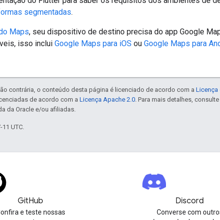
entação do Flutter para saber os requisitos dos ambientes de 
aformas segmentadas
.
do Maps
, seu dispositivo de destino precisa do app Google Map
eis, isso inclui
Google Maps para iOS
ou
Google Maps para And
ão contrária, o conteúdo desta página é licenciado de acordo com a
Licença 
icenciadas de acordo com a
Licença Apache 2.0
. Para mais detalhes, consult
a da Oracle e/ou afiliadas.
7-11 UTC.
GitHub
Discord
onfira e teste nossas
Converse com outro