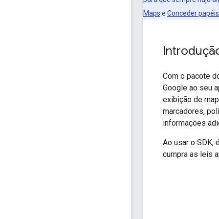
Maps
e
Conceder papéis
Introduçã
Com o pacote do
Google ao seu a
exibição de map
marcadores, pol
informações adi
Ao usar o SDK, 
cumpra as leis a