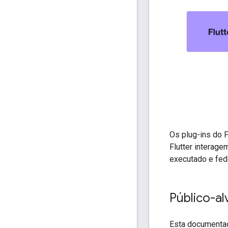
Os plug-ins do 
Flutter interag
executado e fed
Público-al
Esta documentaç