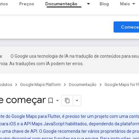
utos
Preços
Documentação
Blog
Mais
Comece
O Google usa tecnologia de IA na tradução de conteúdos para seu
ncia. As traduções com IA podem ter erros.
odutos
Google Maps Platform
Documentação
Google Maps for Fl
de começar
bookmark_border
ote do Google Maps para Flutter, é preciso ter um projeto com uma con
para iOS e a API Maps JavaScript habilitados, dependendo da platafo
uma chave de API. O Google recomenda ter vários proprietários de pr
guém disponível com essas funções na sua equipe. Para instruções, co