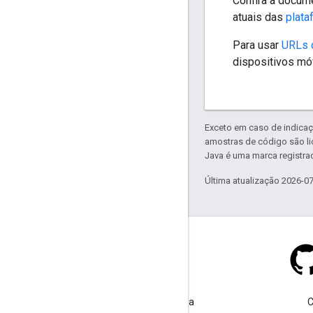
Confira a docum
atuais das
plat
Para usar
URLs 
dispositivos móv
Exceto em caso de indicaç
amostras de código são l
Java é uma marca registrad
Última atualização 2026-0
Stack Overflow
Faça uma pergunta usando a
C