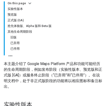
On this page
实验性版本
预览版
正式版 (GA)
抢先体验版、Alpha 版和 Beta 版
其他生命周期阶段
旧版
已弃用
已停用
本主题介绍了 Google Maps Platform 产品和功能可能经历
的生命周期阶段，例如发布阶段（实验性版本、预览版和正
式版 [GA]）或服务终止阶段（“已弃用”和“已停用”）。在说
明文档中，处于非正式版阶段的功能将以相应图标和备注标
出。
实验性版本