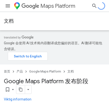
Maps Platform
文档
Google 会使用 AI 技术将内容翻译成您偏好的语言。AI 翻译可能包
含错误。
首页
产品
Google Maps Platform
文档
Google Maps Platform 发布阶段
bookmark_border
Viktig information