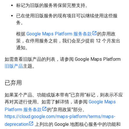
标记为旧版的服务将保留完整支持。
已在使用旧版服务的现有项目可以继续使用这些服
务。
根据
Google Maps Platform 服务条款
的弃用政
策，在停用服务之前，我们会至少提前 12 个月发出
通知。
如需查看旧版产品的列表，请参阅 Google Maps Platform
旧版产品
主题。
已弃用
如果某个产品、功能或版本带有“已弃用”标记，则表示不应
再对其进行使用。如需了解详情，请参阅
Google Maps
Platform 服务条款
的“弃用政策”部分。
https://cloud.google.com/maps-platform/terms/maps-
deprecation
上列出的 Google 地图核心服务中的功能和