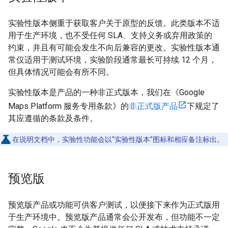
实验性版本侧重于获取客户关于原型的反馈。此类版本不适
用于生产环境，也不受任何 SLA、支持义务或弃用政策的
约束，并且有可能会发生不向后兼容的更改。实验性版本通
常仅适用于测试环境，实验阶段通常最长可持续 12 个月，
但具体情况可能会有所不同。
实验性版本是产品的一种非正式版本，我们在《Google
Maps Platform 服务专用条款》的
非正式版产品
下规定了
其应遵循的条款及条件。
在说明文档中，实验性功能会以“实验性版本”图标和相应备注标出。
预览版
预览版产品或功能可供客户测试，以便接下来作为正式版用
于生产环境中。预览版产品通常会公开发布，但功能不一定