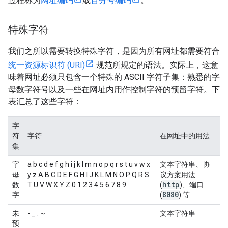
过程称为
网址编码
或
百分号编码
。
特殊字符
我们之所以需要转换特殊字符，是因为所有网址都需要符合
统一资源标识符 (URI)
规范所规定的语法。实际上，这意
味着网址必须只包含一个特殊的 ASCII 字符子集：熟悉的字
母数字符号以及一些在网址内用作控制字符的预留字符。下
表汇总了这些字符：
字
符
字符
在网址中的用法
集
字
a b c d e f g h i j k l m n o p q r s t u v w x
文本字符串、协
母
y z A B C D E F G H I J K L M N O P Q R S
议方案用法
http
数
T U V W X Y Z 0 1 2 3 4 5 6 7 8 9
(
)、端口
8080
字
(
) 等
未
- _ . ~
文本字符串
预