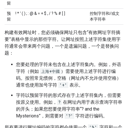
留
预
! * ' ( ) ; : @ & = + $ , / ? % # [ ]
控制字符和/或文
留
本字符串
构建有效网址时，您必须确保网址只包含“有效网址字符摘
要”表格中显示的那些字符。让网址按照上述字符集使用字
符通常会带来两个问题，一个是遗漏问题，一个是替换问
题：
您要处理的字符未包含在上述字符集内。例如，外语
字符（例如
上海+中國
）需要使用上述字符进行编
码。按照常见惯例，空格（网址内不允许使用空格）
通常也使用加号字符
'+'
表示。
字符以预留字符的形式存在于上述字符集内，但需要
按原义使用。例如，
?
在网址内用于表示查询字符串
的开头；如果您想要使用字符串“? and the
Mysterions”，则需要对
'?'
字符进行编码。
所有要进行网址编码的字符都会使用一个
'%'
字符和一个