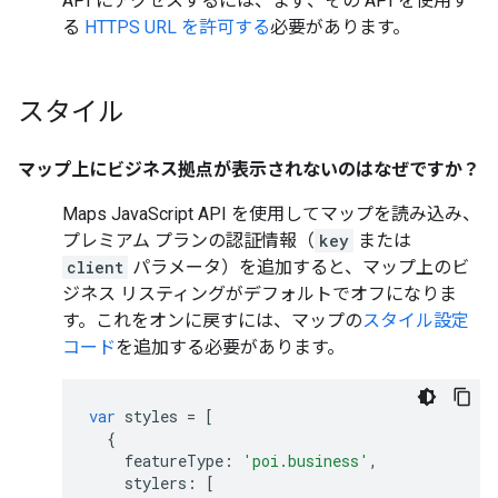
API にアクセスするには、まず、その API を使用す
る
HTTPS URL を許可する
必要があります。
スタイル
マップ上にビジネス拠点が表示されないのはなぜですか？
Maps JavaScript API を使用してマップを読み込み、
プレミアム プランの認証情報（
key
または
client
パラメータ）を追加すると、マップ上のビ
ジネス リスティングがデフォルトでオフになりま
す。これをオンに戻すには、マップの
スタイル設定
コード
を追加する必要があります。
var
styles
=
[
{
featureType
:
'poi.business'
,
stylers
:
[