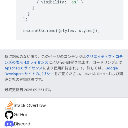
{
visibility
:
'on'
}
]
}
];
map
.
setOptions
({
styles
:
styles
});
特に記載のない限り、このページのコンテンツは
クリエイティブ・コモ
ンズの表示 4.0 ライセンス
により使用許諾されます。コードサンプルは
Apache 2.0 ライセンス
により使用許諾されます。詳しくは、
Google
Developers サイトのポリシー
をご覧ください。Java は Oracle および関
連会社の登録商標です。
最終更新日 2025-09-25 UTC。
Stack Overflow
GitHub
Discord